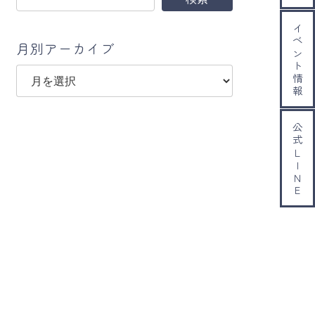
イベント情報
月別アーカイブ
ア
ー
カ
イ
公式ＬＩＮＥ
ブ