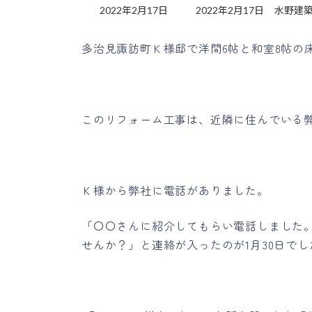
最
2022年2月17日
2022年2月17日
水野建
終
更
多治見諏訪町Ｋ様邸で洋間6帖と和室8帖の
新
日
時
:
このリフォーム工事は、近隣に住んでいる
Ｋ様から弊社に電話がありました。
「〇〇さんに紹介してもらい電話しました
せんか？」と連絡が入ったのが1月30日でし