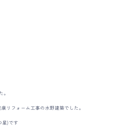
た。
健康リフォーム工事の水野建築でした。
つ星)です