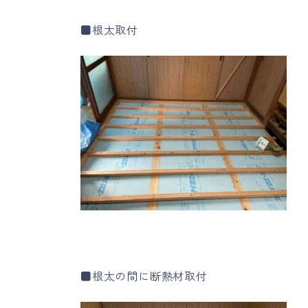
■根太取付
■根太の間に断熱材取付