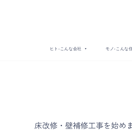
コ
ナ
ン
ビ
テ
ゲ
ン
ー
ツ
シ
へ
ョ
ヒト-こんな会社
モノ-こんな
ス
ン
キ
に
ッ
移
プ
動
床改修・壁補修工事を始め