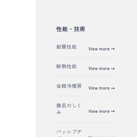
性能・技術
カ
耐震性能
カ
View more
ラ
ラ
ム
ム
カ
断熱性能
カ
リ
View more
リ
ラ
ラ
ン
ン
ム
ム
ク
ク
カ
全館冷暖房
カ
リ
View more
リ
ラ
ラ
ン
ン
ム
ム
ク
ク
カ
換気のしく
リ
リ
カ
View more
み
ラ
ン
ン
ラ
ム
ク
ク
ム
リ
カ
パッシブデ
リ
ン