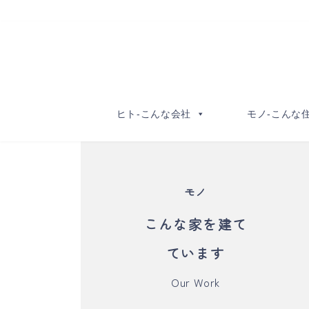
コ
ナ
ン
ビ
テ
ゲ
ン
ー
ツ
シ
へ
ョ
ヒト-こんな会社
モノ-こんな
ス
ン
キ
に
ッ
移
グ
プ
動
モノ
ル
ー
こんな家を建て
プ
リ
ています
ン
ク
Our Work