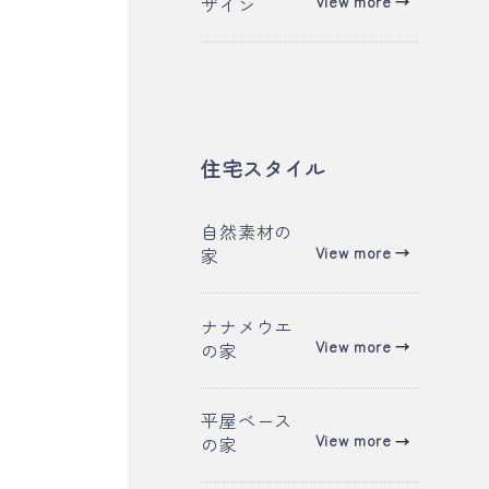
カ
View more
ザイン
ラ
ン
ク
ラ
ム
ク
ム
リ
リ
ン
ン
ク
ク
住宅スタイル
カ
自然素材の
カ
View more
家
ラ
ラ
ム
ム
リ
カ
ナナメウエ
リ
ン
カ
View more
の家
ラ
ン
ク
ラ
ム
ク
ム
リ
カ
平屋ベース
リ
ン
カ
View more
の家
ラ
ン
ク
ラ
ム
ク