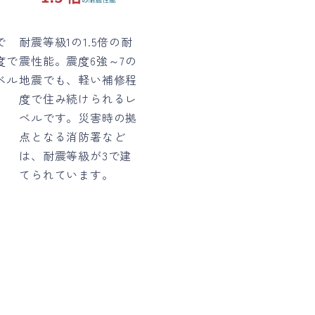
で
耐震等級1の1.5倍の耐
度で
震性能。震度6強～7の
ベル
地震でも、軽い補修程
度で住み続けられるレ
ベルです。災害時の拠
点となる消防署など
は、耐震等級が3で建
てられています。