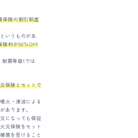
震保険の割引制度
」というものがあ
険料が50％OFF
、耐震等級1では
火災保険とセットで
。
・噴火・津波による
とがあります。
火災になっても保証
と火災保険をセット
ら補償を受けること