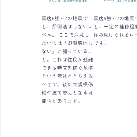
震度6強～7の地震で
震度6強～7の地震
も、即倒壊はしないレ
も、一定の補修程
ベル。 ここで注意し
住み続けられるレ
たいのは「即倒壊はし
です。
ない」と謳っているこ
と。これは住民が避難
できる時間を稼ぐ基準
という意味ととらえる
べきで、後に大規模修
繕や建て替えとなる可
能性があります。