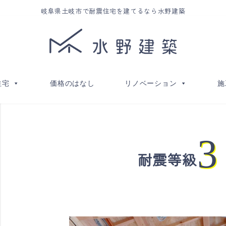
岐阜県土岐市で耐震住宅を建てるなら水野建築
住宅
価格のはなし
リノベーション
施
3
耐震等級