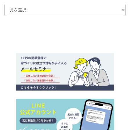
ア
ー
カ
イ
ブ