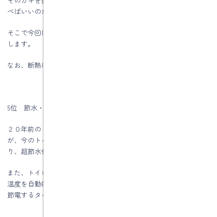
べばいいのか難しいですよね。
そこで今回は、住宅購入された方たちが採用したエコ設備を紹介
します。
なお、断熱に関するサッシ断熱材および気密部材は除きます
5位 節水・節電トイレ
２０年前のトイレは大を流すのに約１３Lの水を使用していました
が、今のトイレは約４～６Lの使用です。最大約７０％も少なくな
り、超節水化を実現しています。
また、トイレの使用頻度を学習し使用が少ない時間帯には便座の
温度を自動的に下げる機能や、使うときだけ瞬間暖房する機能で
節電するタイプもあります。