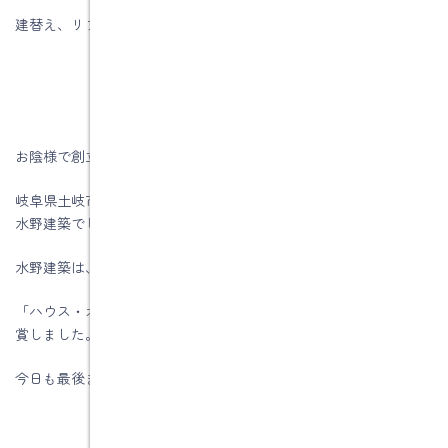
建替え、リフォームの時には参考にしてください。
お陰様で創立５7周年を迎える事が出来ました。
岐阜県土岐市、注文住宅＆省エネ・快適・健康リフォーム工事の
水野建築でした。
水野建築は、ZEHビルダー★★★★★☆(五つ星)です
「ハウス・オブ・ザ・イヤー・イン・エナジー2019」優秀賞を受
賞しました。
今日も最後までお読みいただき、ありがとうございます♪