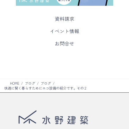
カ
資料請求
ラ
ム
カ
イベント情報
リ
ラ
ン
ム
カ
お問合せ
ク
リ
ラ
ン
ム
ク
リ
ン
ク
HOME
ブログ
ブログ
快適に賢く暮らすためにエコ設備の紹介です。その２