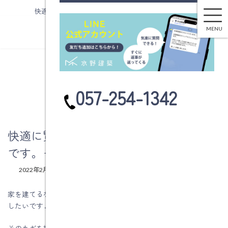
快適に賢く暮らすためにエコ設備の紹介です。その２
コ
ナ
ン
ビ
MENU
テ
ゲ
ン
ー
ツ
シ
へ
ョ
ブログ
ス
ン
カ
057-254-1342
キ
に
ラ
ッ
移
ム
プ
動
リ
ン
快適に賢く暮らすためにエコ設備の紹介
ク
です。その２
最
2022年2月22日
2022年2月22日
水野建築
終
更
家を建てるなら、環境に配慮した省エネ住宅で、快適な暮らしが
新
したいですよね。
日
時
:
そのカギを握るのはエコ設備ですが、たくさんある中から何を選