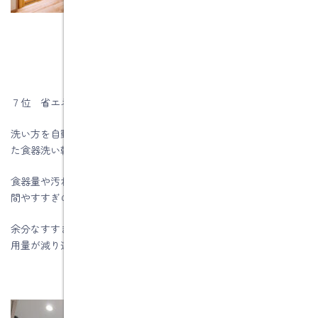
７位 省エネ型食器洗い乾燥機
洗い方を自動制御して、水や電気の使用量を減らせる機能がつい
た食器洗い乾燥機です。
食器量や汚れの量をセンサーで検知し、室温に合わせて、乾燥時
間やすすぎの回数、加熱量を抑えて運転します。
余分なすすぎや加熱、乾燥時間が抑えられるため、水や電気の使
用量が減り運転時間も短縮されます。