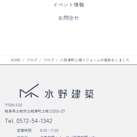
カ
イベント情報
リ
ラ
ン
ム
カ
お問合せ
ク
リ
ラ
ン
ム
ク
リ
ン
ク
HOME
ブログ
ブログ
八百津町Ｓ様リフォームの契約をしました
〒509-5122
岐阜県土岐市土岐津町土岐口2255-227
Tel.
0572-54-1342
営業時間
8:30 - 17:30