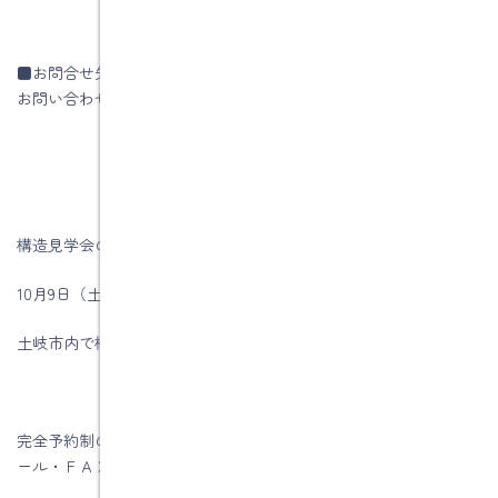
■お問合せ先
お問い合わせはコチラです
構造見学会のお知らせです。
10月9日（土）・10日（日）に
土岐市内で構造見学会を開催します。
完全予約制の構造見学会になりますので、ご希望の方は電話・メ
ール・ＦＡＸで予約をお願いします。