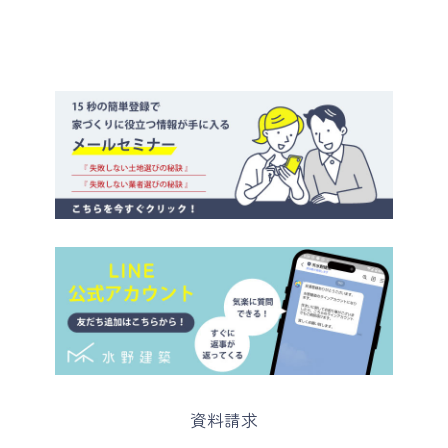
カ
資料請求
ラ
ム