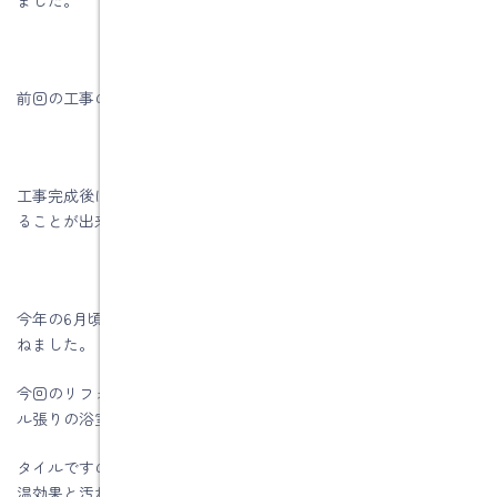
前回の工事のブログはコチラ
工事完成後に親戚が集まることがあり、この部屋の暖かさを感じ
ることが出来てうれしくなり私にお礼の電話がありました。
今年の6月頃に浴室と洗面室リフォームの相談があり、打合せを重
ねました。
今回のリフォーム工事は、洗面室と浴室です。浴室は在来のタイ
ル張りの浴室です。
タイルですので、冬は浴槽も冷めやすく寒い浴室でしたので、保
温効果と汚れにくく、お手入れしやすいﾕﾆｯﾄﾊﾞｽに取替になりま