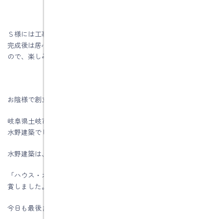
Ｓ様には工事中お風呂が使えないのでご不便をおかけしますが、
完成後は居心地が良くて使い勝手のいい浴室と洗面室になります
ので、楽しみに待っていてください。
お陰様で創立５6周年を迎える事が出来ました。
岐阜県土岐市、注文住宅＆省エネ・快適・健康リフォーム工事の
水野建築でした。
水野建築は、ZEHビルダー★★★★★☆(五つ星)です
「ハウス・オブ・ザ・イヤー・イン・エナジー2019」優秀賞を受
賞しました。
今日も最後までお読みいただき、ありがとうございます♪