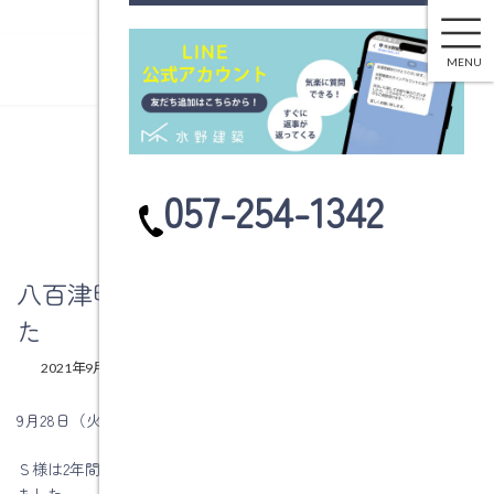
八百津町Ｓ様リフォームの契約をしました
コ
ナ
ン
ビ
MENU
テ
ゲ
ン
ー
ツ
シ
へ
ョ
ブログ
ス
ン
カ
057-254-1342
キ
に
ラ
ッ
移
ム
プ
動
リ
ン
八百津町Ｓ様リフォームの契約をしまし
ク
た
最
2021年9月30日
2021年9月30日
水野建築
終
更
9月28日（火）に八百津町Ｓ様と契約をしました。
新
日
Ｓ様は2年間に和室2部屋を断熱改修と床の改修、内窓の取付を行い
時
:
ました。