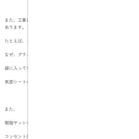
また、工事途中の現場を見ることで、勉強になることはたくさん
あります。
たとえば、この現場ではグラスウールの施工方法です。
なぜ、グラスウールを使用しているのか？
袋に入ってないグラスウールを使う理由は？
気密シートの取付で注意することは？
また、
樹脂サッシを採用している理由は？
コンセント周りやダクト回りの気密処理はどうしているのか？