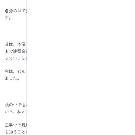
自分の目で見ることで理解が深まるという事例はたくさんありま
す。
昔は、本屋さんで本を買って、住宅展示場に行く。そして、ネッ
トで建築会社さんから資料を取り寄せることから家づくりが始ま
っていました。
今は、YOUTUBE等で家づくりの情報も簡単に手に入るようになり
ました。
頭の中で悩んでいるよりも、実際に作っている途中の現場を見な
がら、私どもの話を聞いてみませんか？
工事中の現場を見ることで完成した家ではわからない、ひと工夫
を知ることが出来ますよ。