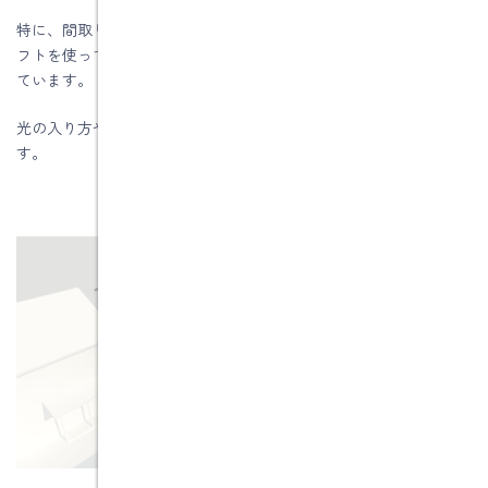
特に、間取り（プラン）を考えるときに日射シュミレーションソ
フトを使って、太陽の光が建物や室内に入ってくることを検討し
ています。
光の入り方や当たり方をソフトと現地で確認することが出来ま
す。