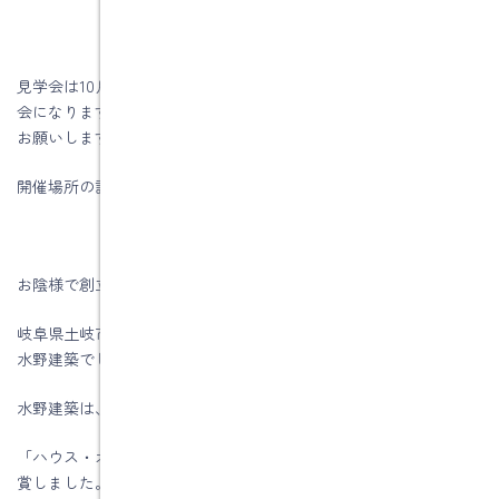
見学会は10月9日（土）・10日（日）です。完全予約制の構造見学
会になりますので、ご希望の方は電話・メール・ＦＡＸで予約を
お願いします。
開催場所の詳しい内容は予約後にお伝えします。
お陰様で創立５6周年を迎える事が出来ました。
岐阜県土岐市、注文住宅＆省エネ・快適・健康リフォーム工事の
水野建築でした。
水野建築は、ZEHビルダー★★★★★☆(五つ星)です
「ハウス・オブ・ザ・イヤー・イン・エナジー2019」優秀賞を受
賞しました。