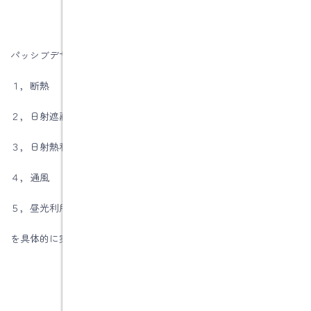
パッシブデザインの5つの基本要素である
１，断熱
２，日射遮蔽
３，日射熱利用暖房
４，通風
５，昼光利用
を具体的に実際に見て理解できる構造見学会です。