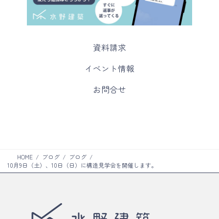
カ
資料請求
ラ
ム
カ
イベント情報
リ
ラ
ン
ム
カ
お問合せ
ク
リ
ラ
ン
ム
ク
リ
ン
ク
HOME
ブログ
ブログ
10月9日（土）、10日（日）に構造見学会を開催します。