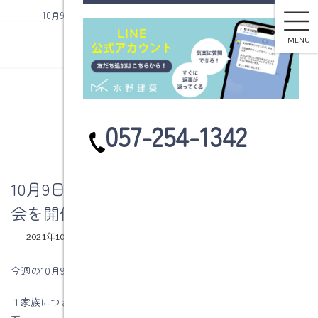
10月9日（土）、10日（日）に構造見学会を開催します。
コ
ナ
ン
ビ
MENU
テ
ゲ
ン
ー
ツ
シ
へ
ョ
ブログ
ス
ン
カ
057-254-1342
キ
に
ラ
ッ
移
ム
プ
動
リ
ン
10月9日（土）、10日（日）に構造見学
ク
会を開催します。
最
2021年10月4日
2021年10月4日
水野建築
終
更
今週の10月9日（土）、10日（日）に構造見学会を開催します。
新
日
１家族につき１時間を予定していて、希望時間は先着順となりま
時
:
す。