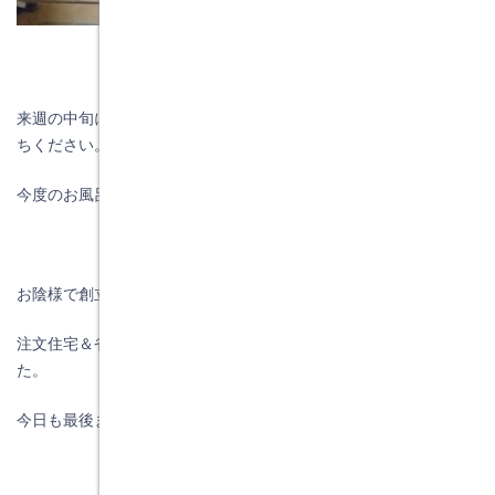
来週の中旬には新しいお風呂に入れますので、Ｈ様もう少しお待
ちください。
今度のお風呂は、冬でも寒くありませんよ！！
お陰様で創立５２周年を迎える事が出来ました。
注文住宅＆省エネ・快適・健康リフォーム工事の水野建築でし
た。
今日も最後までお読みいただき、ありがとうございます♪