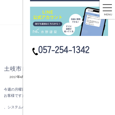
土岐市Ｈ様邸 ユニットバス取替え工事
コ
ナ
ン
ビ
MENU
テ
ゲ
ン
ー
ツ
シ
へ
ョ
ブログ
ス
ン
カ
057-254-1342
キ
に
ラ
ッ
移
ム
プ
動
リ
ン
土岐市Ｈ様邸 ユニットバス取替え工事
ク
最
2017年4月7日
2017年4月7日
水野建築
終
更
今週の月曜日から土岐市土岐津町土岐口西山Ｈ様邸（オーナーの
新
日
お客様です）で
時
:
、システムバスルームの取替工事を行っています。