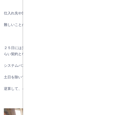
仕入れ先や業者さんと打合せをすると①番と②番は
難しいことが分かりましたので、取替となりました。
２５日には見積書・プレゼンシートを作成してＨ様に納得しても
らい契約となり、
システムバスルームの床や壁の色を確認して発注となりました。
土日を除いて２週間後には工事が可能となりますので、
逆算して、４月３日が工事となりました。