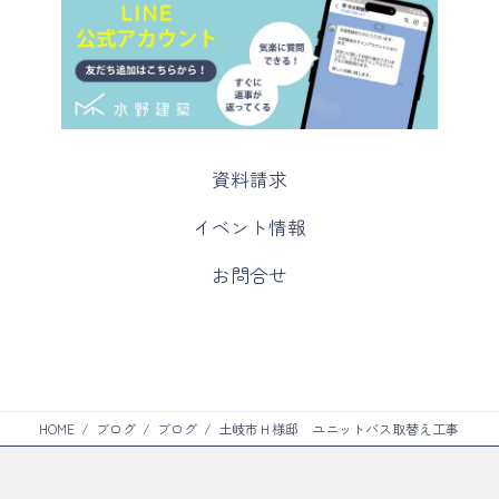
カ
資料請求
ラ
ム
カ
イベント情報
リ
ラ
ン
ム
カ
お問合せ
ク
リ
ラ
ン
ム
ク
リ
ン
ク
HOME
ブログ
ブログ
土岐市Ｈ様邸 ユニットバス取替え工事