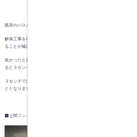
既存のバスル－ムを解体しないとわからないのです。
解体工事を行った４月３日の夕方にはコンクリートが打設してあ
ることが確認できました。
良かったと思いましたが、念のためにコンクリートの厚さを調べ
ると３センチしかありません。
３センチでは工事が出来ないので結局コンクリートを打設するこ
ととなりました。
■土間コンクリート打設中