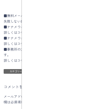
■無料メールセミナー
失敗しない家づくりの秘訣はコチラ
■ナナメウエのイエによる土岐市土岐津町O様邸
詳しくはコチラ
■ナナメウエのイエの設計方法
詳しくはコチラ
■事務所の太陽光発電パネルの1年間の発電量をHPに公開していま
す。
詳しくはコチラ
ブログ
リフォーム・リノベーションについて
、
カテゴリー
コメントを残す
メールアドレスが公開されることはありません。
※
が付いている
欄は必須項目です