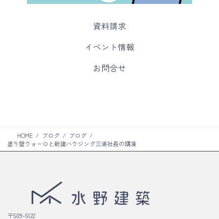
カ
資料請求
ラ
ム
カ
イベント情報
リ
ラ
ン
ム
カ
お問合せ
ク
リ
ラ
ン
ム
ク
リ
ン
ク
HOME
ブログ
ブログ
塗り壁ウォーロと新建ハウジング三浦社長の講演
〒509-5122