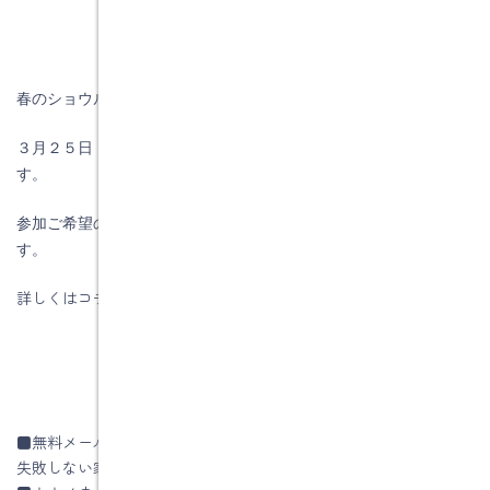
春のショウルーム体感フェアのお知らせです。
３月２５日（土）にパナソニックショウルーム名古屋で開催しま
す。
参加ご希望の方は電話・メール・ＦＡＸでご連絡をお願いしま
す。
詳しくはコチラをご覧ください
■無料メールセミナー
失敗しない家づくりの秘訣はコチラ