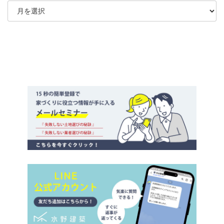
ア
ー
カ
イ
ブ