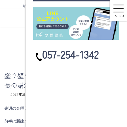
塗り壁ウォーロと新建ハウジング三浦社長の講演
コ
ナ
ン
ビ
MENU
テ
ゲ
ン
ー
ツ
シ
へ
ョ
ブログ
ス
ン
カ
057-254-1342
キ
に
ラ
ッ
移
ム
プ
動
リ
ン
塗り壁ウォーロと新建ハウジング三浦社
ク
長の講演
最
2017年3月6日
2017年3月6日
水野建築
終
更
先週の金曜日に
(
株
)
ムラモトさんの勉強会に参加してきました。
新
日
時
前半は新建ハウジングの三浦社長の話です。
: