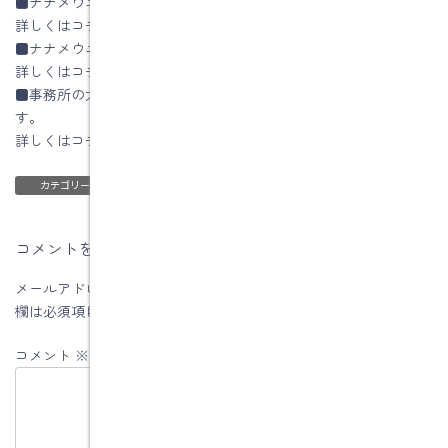
■ナナメウエのイエによる土岐市土岐津町O様邸
詳しくはコチラ
■ナナメウエのイエの設計方法
詳しくはコチラ
■事務所の太陽光発電パネルの1年間の発電量をHPに公開していま
す。
詳しくはコチラ
ブログ
カテゴリー
コメントを残す
メールアドレスが公開されることはありません。
※
が付いている
欄は必須項目です
コメント
※