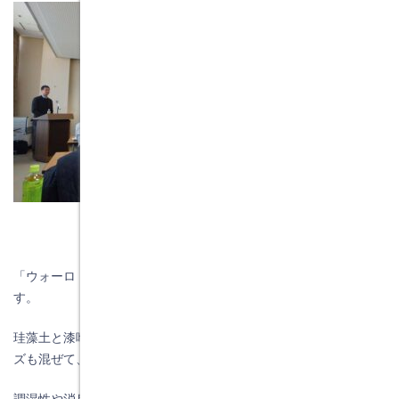
「ウォーロ（ｗａｌｌｏ）」とういう天然素材１００の塗り壁で
す。
珪藻土と漆喰を混ぜた塗り壁材で、さらにゼオライトと断熱ビー
ズも混ぜて、