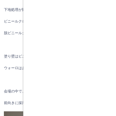
下地処理が難しくなく、左官屋さんが塗りやすくて、
ビニールクロス同等程度のコストより少し高くなりますが、
脱ビニールクロスを考えた時に他社と差別化できる商品です。
塗り壁はビニールクロスより費用がかかると思っていましたが、
ウォーロはお値打ちに仕上げることが確認できました。
会場の中で、実際にウォーロを塗るところも見られ、
前向きに採用していきたい商品です。