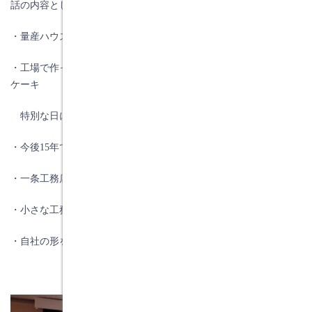
話の内容としては
・量産ハウスメーカーと比べて工務店の強みを出していく。
・工場で作った不二家のケーキ。パティシエが丁寧に手作りした
ケーキ
特別な日にあなたはどちらを選びますか？
・今後
15
年で
4
割減る市場でどう生き残っていくか？
・一条工務店の強さの秘密
・小さな工務店こそ商品をもとう
・自社の形を造ろう（標準化）