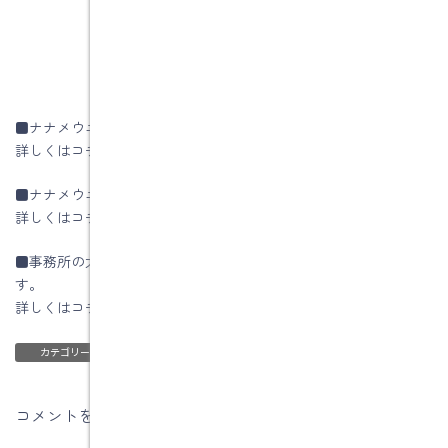
■ナナメウエのイエによる土岐市土岐津町O様邸
詳しくはコチラ
■ナナメウエのイエの設計方法
詳しくはコチラ
■事務所の太陽光発電パネルの1年間の発電量をHPに公開していま
す。
詳しくはコチラ
ブログ
カテゴリー
コメントを残す