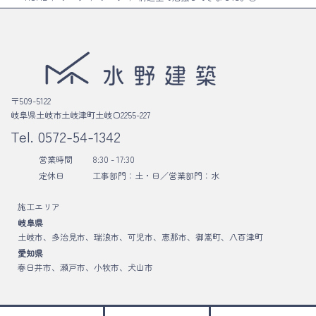
〒509-5122
岐阜県土岐市土岐津町土岐口2255-227
Tel.
0572-54-1342
営業時間
8:30 - 17:30
定休日
工事部門：土・日／
営業部門：水
施工エリア
岐阜県
土岐市、多治見市、瑞浪市、可児市、恵那市、御嵩町、八百津町
愛知県
春日井市、瀬戸市、小牧市、犬山市