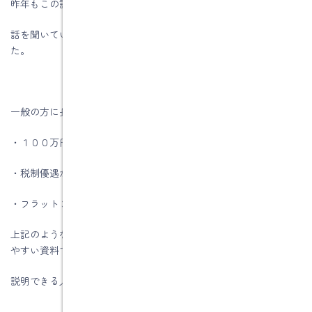
昨年もこの話を聞いていますが、構造塾で勉強したおかげで、
話を聞いていて自分のレベルが上がっていることに気づきまし
た。
一般の方に長期優良住宅といってもわかりにくいと思います。
・１００万円の補助金がもらえますよ。
・税制優遇がありますよ
・フラット３５金利優遇がありますよ
上記のような説明くらいで、私たち業会の人でもお客様に分かり
やすい資料で
説明できる人は多くはないと思います。