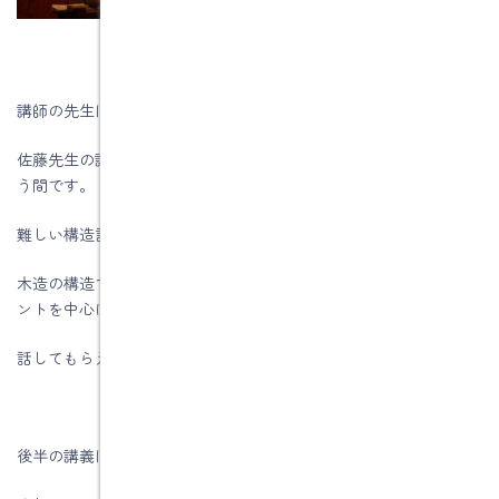
講師の先生は、㈱M‘ｓ構造設計の社長 佐藤 実先生です。
佐藤先生の講義の内容が分かりやすいので、1時間30分があっとい
う間です。
難しい構造計算式を説明すのではなく、
木造の構造で覚えておいてほしいポイントや知っておくべきポイ
ントを中心に
話してもらえますので参考になっています。
後半の講義は「長期優良住宅設計のポイント」です。