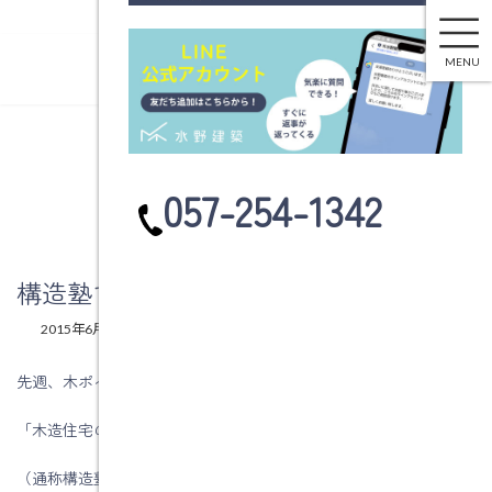
構造塾で勉強してきました。②
コ
ナ
ン
ビ
MENU
テ
ゲ
ン
ー
ツ
シ
へ
ョ
ブログ
ス
ン
カ
057-254-1342
キ
に
ラ
ッ
移
ム
プ
動
リ
ン
構造塾で勉強してきました。②
ク
最
2015年6月18日
2015年6月18日
水野建築
終
更
先週、木ポイントさんが開催されている
新
日
「木造住宅の耐震性能を担保するための研究会」
時
:
（通称構造塾）で勉強してきました。