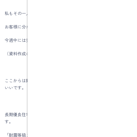
私もその一人ですので、営業アシスタントの西生さんが
お客様に分かりやすい資料を作成しています。
今週中には完成しますので、早速活用していきます。
（資料作成のヒントは佐藤先生の話や資料でした）
ここからは難しい言葉が続きますので、一般の方はスルーしても
いいです。
長期優良住宅では性能表示基準の計算で「耐震等級２」が必要で
す。
「耐震等級２」で難しいのが床倍率のチェックです。