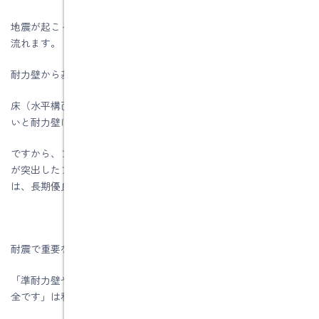
地震が起こると、地震力が床を押します。押された力が耐力壁に
流れます。
耐力壁から基礎に流れ地盤へ逃がしていきます。
床（水平構面）は耐力壁のフタですので、フタがしっかりしてな
いと耐力壁に力がうまく伝わりません。
ですから、プラン（間取り）を作成する時に、階段や吹抜けだけ
が突出したプラン、または吹抜けと階段が隣接しているプラン
は、長期優良住宅では難しいですね。
耐震で重要な壁量のチェックで、先生が言われていた
「準耐力壁や腰壁は計算に含まずに、余力として確保した方が安
全です」は私も同感です。