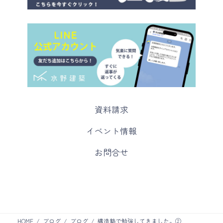
カ
資料請求
ラ
ム
カ
イベント情報
リ
ラ
ン
ム
カ
お問合せ
ク
リ
ラ
ン
ム
ク
リ
ン
ク
HOME
ブログ
ブログ
構造塾で勉強してきました。②