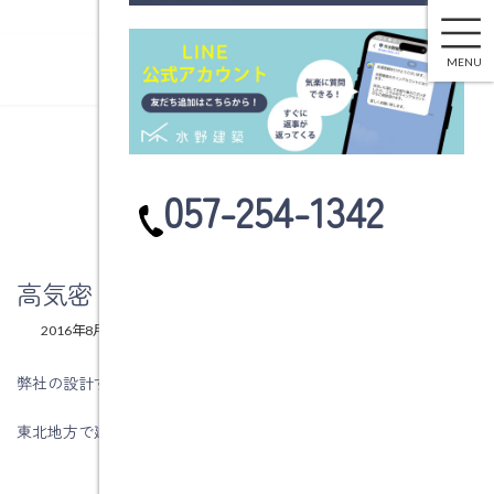
高気密・高断熱住宅の設計のポイント
コ
ナ
ン
ビ
MENU
テ
ゲ
ン
ー
ツ
シ
へ
ョ
ブログ
ス
ン
カ
057-254-1342
キ
に
ラ
ッ
移
ム
プ
動
リ
ン
高気密・高断熱住宅の設計のポイント
ク
最
2016年8月4日
2016年8月4日
水野建築
終
更
弊社の設計する建物は高気密・高断熱住宅で、
新
日
東北地方で建てる性能を持っている高性能住宅です。
時
: