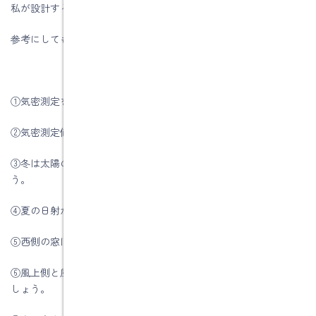
私が設計するときに注意していることを列記します。
参考にしてもらえが嬉しいです。
①気密測定をしない住宅は高気密・高断熱住宅ではありません。
②気密測定値Ｃ値は1.0以下にしましょう。
③冬は太陽の光をたっぷり取り込み、室内を効果的に温めましょ
う。
④夏の日射が入らないように軒や庇を取り付けましょう。
⑤西側の窓はできるだけ小さい窓にしましょう。
⑥風上側と風下側に窓を設け風が通り抜けるような間取りにしま
しょう。