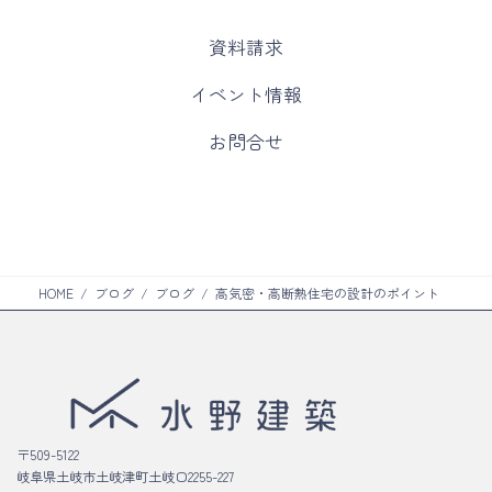
カ
資料請求
ラ
ム
カ
イベント情報
リ
ラ
ン
ム
カ
お問合せ
ク
リ
ラ
ン
ム
ク
リ
ン
ク
HOME
ブログ
ブログ
高気密・高断熱住宅の設計のポイント
〒509-5122
岐阜県土岐市土岐津町土岐口2255-227