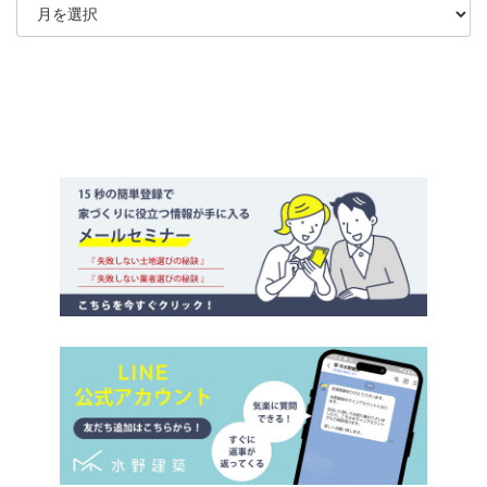
ー
カ
イ
ブ