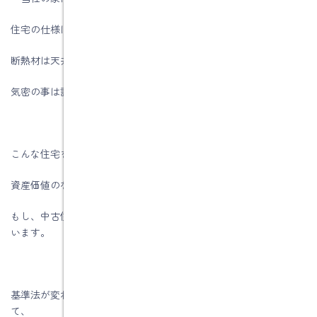
住宅の仕様は、サッシはアルミの複合ガラス・
断熱材は天井・壁とも１０Ｋのグラスウール１００ミリでした。
気密の事は話さなかったそうです。
こんな住宅を建てたら、２０２０年の４年後には
資産価値のない建物になってしまします。
もし、中古住宅として売り出してもとても安い建物になってしま
います。
基準法が変わる前に、売れるうちに売ってしまえという感じがし
て、