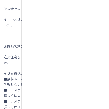
その会社のポリシーを疑ってしましました。
そういえば、その会社の社長は建築には関係のない異業種の人で
した。
お陰様で創立５１周年を迎える事が出来ました。
注文住宅＆省エネ・快適・健康リフォーム工事の水野建築でし
た。
今日も最後までお読みいただき、ありがとうございます♪
■無料メールセミナー
失敗しない家づくりの秘訣はコチラ
■ナナメウエのイエによる土岐市土岐津町O様邸
詳しくはコチラ
■ナナメウエのイエの設計方法
詳しくはコチラ