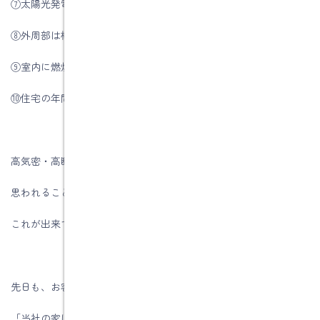
⑦太陽光発電パネルは断熱性能を上げてから考えましょう。
⑧外周部は構造用合板などで耐震性を高めましょう。
⑨室内に燃焼ガスが発生しない暖房器具で暖房をしましょう。
⑩住宅の年間暖房エネ ルギー消費量を計算しましょう。
高気密・高断熱住宅の設計をしている人は当たり前のことだと
思われることばかりですが、
これが出来てない建物がたくさんあるのです。
先日も、お客様の所で他社の営業マンが
「当社の家は高気密・高断熱住宅です」といいながら、