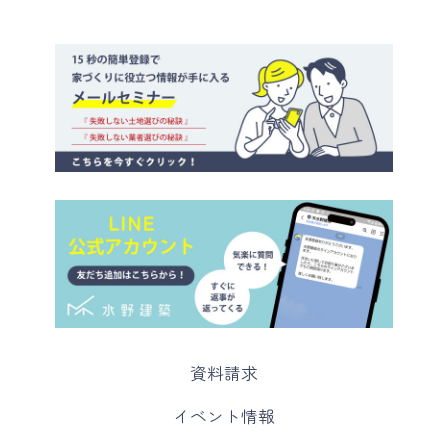
カ
資料請求
ラ
ム
カ
イベント情報
リ
ラ
ン
ム
カ