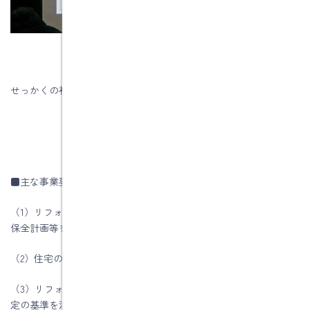
せっかくの補助金ですから積極的に活用したいですね。
■主な事業要件
（1）リフォーム工事前にインスペクションを行い、工事後に維持
保全計画等を作成すること。
（2）住宅の性能向上のためのリフォーム工事を行うこと。
（3）リフォーム工事後に少なくとも劣化対策と耐震性について一
定の基準を満たすこと。