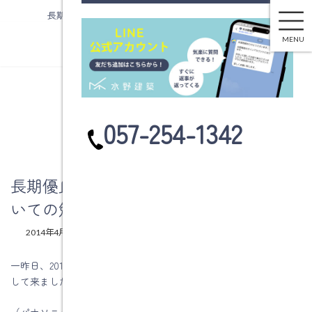
長期優良住宅化リフォーム推進事業についての勉強会
コ
ナ
ン
ビ
MENU
テ
ゲ
ン
ー
ツ
シ
へ
ョ
ブログ
ス
ン
カ
057-254-1342
キ
に
ラ
ッ
移
ム
プ
動
リ
ン
長期優良住宅化リフォーム推進事業につ
ク
いての勉強会
最
2014年4月10日
2014年4月10日
水野建築
終
更
一昨日、2014年度の国策最新情報と住宅営業手法の研修会に参加
新
して来ました。
日
時
:
（パナソニック㈱エコソリューションズ社 名古屋住設営業所主