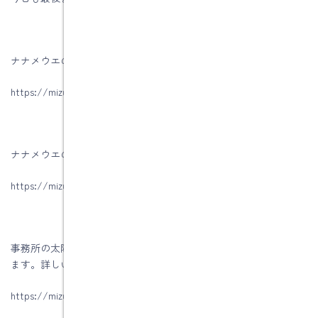
ナナメウエのイエによる土岐市土岐津町Ｏ様邸
https://mizuken1342.com/voice/土岐市土岐津町陶元o様邸
ナナメウエのイエの設計方法の詳しいことは
https://mizuken1342.com/lms/
事務所の太陽光発電パネルの１年間の発電量をＨＰに公開してい
ます。詳しいことは
https://mizuken1342.com/news/太陽光発電パネルの発電データ