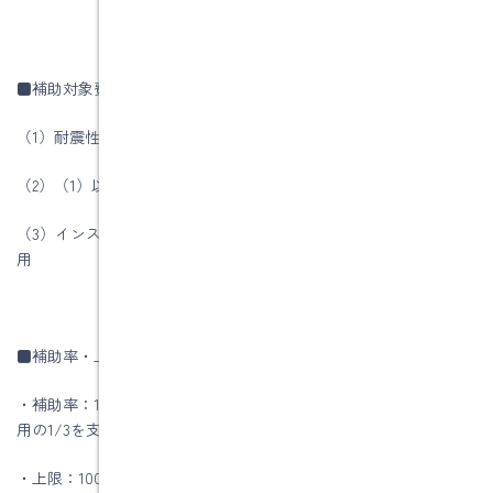
■補助対象費用
（1）耐震性、劣化対策、省エネ性等の住宅性能向上のための工事
（2）（1）以外の住宅性能の向上に資する工事
（3）インスペクションの実施、維持保全計画の作成等に要する費
用
■補助率・上限
・補助率：1/3（リフォーム工事を行う建築主等に対して、国が費
用の1/3を支援）
・上限：100万円／戸