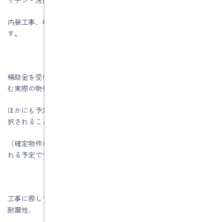
内装工事、増築工事などは補助対象とならないので注意が必要で
す。
補助金を受けるためには、まず事業者登録を行い、耐震改修を含
む実際の物件があり、
ほかにも予定がこれくらいあるという事業提案書を作成して、採
択されることが前提となります。
（確定物件が1つは必要になります）今月中に、募集要項が発表さ
れる予定です。
工事に際しては、建築士によるインスペクション（事前検査）、
耐震性、