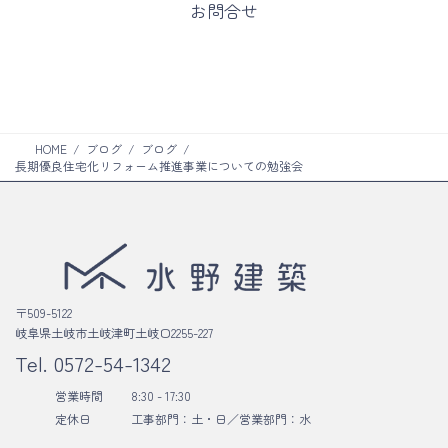
お問合せ
ク
リ
ラ
ン
ム
ク
リ
ン
ク
HOME
ブログ
ブログ
長期優良住宅化リフォーム推進事業についての勉強会
〒509-5122
岐阜県土岐市土岐津町土岐口2255-227
Tel.
0572-54-1342
営業時間
8:30 - 17:30
定休日
工事部門：土・日／
営業部門：水