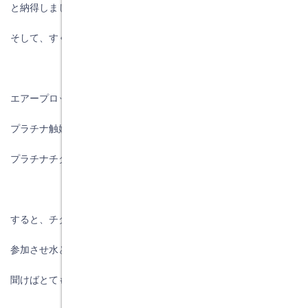
と納得しました。
そして、すぐに参画する工務店さんが１０数社もありました。
エアープロットの材料の仕組みは以下です。
プラチナ触媒とチタンを組み合わせた
プラチナチタン触媒を窓ガラスに塗布します。
すると、チタンと白金で回りに吸着した原子や分子を
参加させ水と二酸化炭素にします。
聞けばとてもシンプルです。