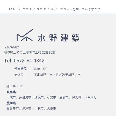
HOME
ブログ
ブログ
エアープロットを知っていますか？
〒509-5122
岐阜県土岐市土岐津町土岐口2255-227
Tel.
0572-54-1342
営業時間
8:30 - 17:30
定休日
工事部門：土・日／
営業部門：水
施工エリア
岐阜県
土岐市、多治見市、瑞浪市、可児市、恵那市、御嵩町、八百津町
愛知県
春日井市、瀬戸市、小牧市、犬山市