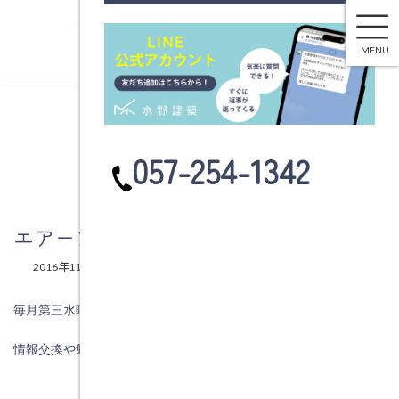
エアープロットを知っていますか？
コ
ナ
ン
ビ
MENU
テ
ゲ
ン
ー
ツ
シ
へ
ョ
ブログ
ス
ン
カ
057-254-1342
キ
に
ラ
ッ
移
ム
プ
動
リ
ン
エアープロットを知っていますか？
ク
最
2016年11月24日
2016年11月24日
水野建築
終
更
毎月第三水曜日に全国各地から工務店が集まって
新
日
時
情報交換や勉強会をしている団体の会合に参加しています。
: