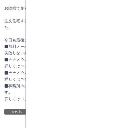
お陰様で創立５１周年を迎える事が出来ました。
注文住宅＆省エネ・快適・健康リフォーム工事の水野建築でし
た。
今日も最後までお読みいただき、ありがとうございます♪
■無料メールセミナー
失敗しない家づくりの秘訣はコチラ
■ナナメウエのイエによる土岐市土岐津町O様邸
詳しくはコチラ
■ナナメウエのイエの設計方法
詳しくはコチラ
■事務所の太陽光発電パネルの1年間の発電量をHPに公開していま
す。
詳しくはコチラ
ブログ
カテゴリー