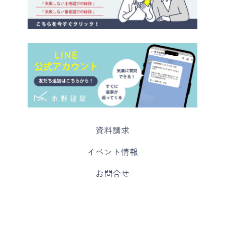
カ
資料請求
ラ
ム
カ
イベント情報
リ
ラ
ン
ム
カ
お問合せ
ク
リ
ラ
ン
ム
ク
リ
ン
ク