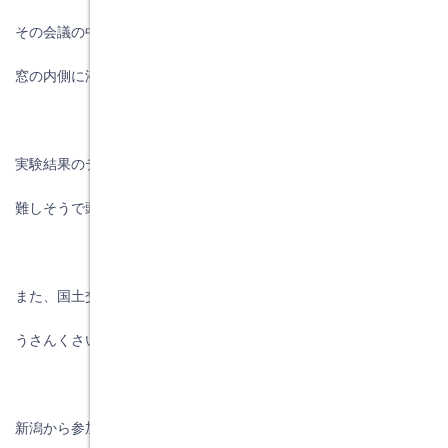
その会議の中で紹介されたのが「エアープロット」です。
窓の内側に液体を塗って室内の菌を殺すそうです。
実験結果のデータ説明してもらうのですが、
難しそうで頭の中は右から左へ聞き流していました。
また、国土交通省の認定もありましたが、
うさんくさい商品ではないかと思った時でした。
新潟から参加されている工務店の社長が、