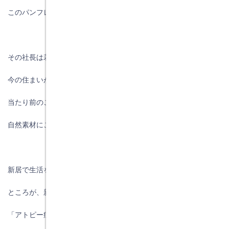
このパンフレットの写真は私ですと名乗り出ました。
その社長は若いころからアトピー症で苦しんでいました。
今の住まいが原因があると考えて、自宅を新築しました。
当たり前のことですが、材料は吟味して
自然素材にこだわった家を建てられました。
新居で生活を始めてアトピー症は全快に向かいました。
ところが、新居に入って１０年経過したころに
「アトピー症」が再発しました。