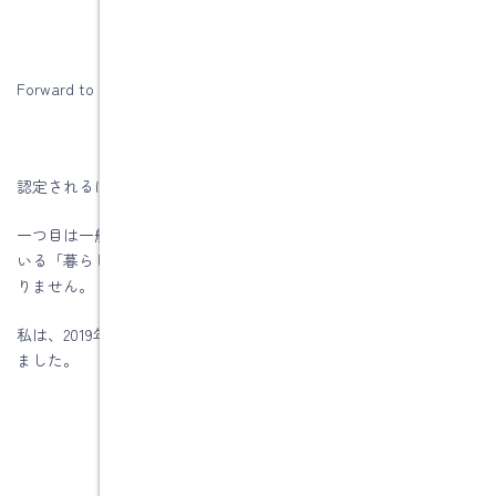
Forward to 1985 energy lifeの詳しいことはコチラ
認定されるには2つのハードルがあります。
一つ目は一般社団法人「Forward to 1985 energy life」が行なって
いる「暮らし省エネマイスター」という資格を取得しなければな
りません。
私は、2019年１０月４日に検定試験を受け、１１月５日に合格し
ました。