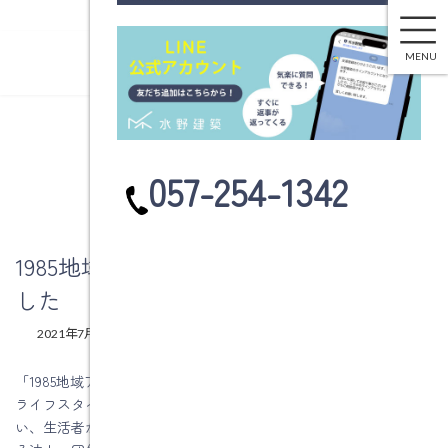
1985地域アドバイザー拠点に認定されました
コ
ナ
ン
ビ
MENU
テ
ゲ
ン
ー
ツ
シ
へ
ョ
ブログ
ス
ン
カ
057-254-1342
キ
に
ラ
ッ
移
ム
プ
動
リ
ン
1985地域アドバイザー拠点に認定されま
ク
した
最
2021年7月12日
2021年7月12日
水野建築
終
更
「1985地域アドバイザー拠点制度」とは、各地域で気候、風土、
新
ライフスタイルに合わせた的確な省エネルギーアドバイスを行
日
時
い、生活者がより豊かに、快適に家庭生活を送れるよう支援でき
: