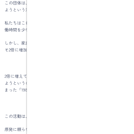
この団体は、家庭のエネルギー消費量を1985年レベルまで削減し
ようという活動をしています。
私たちはこれまで、着衣で調整したり、エアコンの温度設定や稼
働時間を少なくしたりして省エネ生活をしてきました。
しかし、家庭の電力消費量は残念なことに1985年と比べるとおよ
そ2倍に増加してしまいました。
2倍に増えてしまった電力消費量を半分にして1985年のレベルにし
ようというのが「一般社団法人Forward to 1985 energy life」で始
まった「1985アクション」という活動なのです。
この活動は、福島原発事故をきっかけに始まりました。
原発に頼らない社会をつくるために、この国で暮らす全ての人が