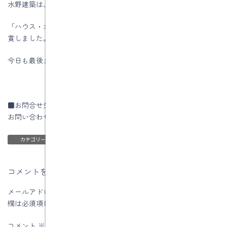
水野建築は、ZEHビルダー★★★★★☆(五つ星)です
「ハウス・オブ・ザ・イヤー・イン・エナジー2019」優秀賞を受
賞しました。
今日も最後までお読みいただき、ありがとうございます♪
■お問合せ先
お問い合わせはコチラです
ブログ
カテゴリー
コメントを残す
メールアドレスが公開されることはありません。
※
が付いている
欄は必須項目です
コメント
※