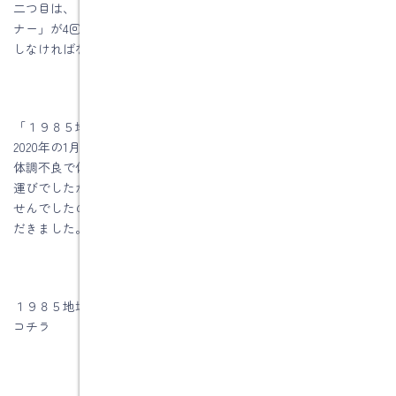
二つ目は、「１９８５地域アドバイザー拠点 スキルアップセミ
ナー」が4回ありますがそのセミナーに参加して宿題を提出し発表
しなければなりません。
「１９８５地域アドバイザー拠点 スキルアップセミナー」が
2020年の1月から始まり4月終了予定でしたが、2回目のセミナーを
体調不良で休んでしまったので、次のセミナーに参加して認定の
運びでしたが、コロナ禍になりセミナーが対面での補習が出来ま
せんでしたので、ｚｏｏｍで補習をしていただいて認定していた
だきました。
１９８５地域アドバイザー拠点スキルアップセミナーのブログは
コチラ