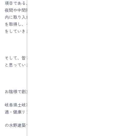
項目である、断熱強化をはかり、窓の外で日射遮蔽を行い、夏季
夜間や中間期に外気を樋入れ室内を涼しくし、昼間の明るさを室
内に取り入れ人工照明を減らし、冬期において開口部から日射熱
を取得し、その熱を室内に溜め、夜間に利用する設計を行い提案
をしていきます。
そして、皆さんの暮らし方での省エネをアドバイスしていければ
と思っています。
お陰様で創立５6周年を迎える事が出来ました。
岐阜県土岐市付近、パッシブデザインで注文住宅＆省エネ・快
適・健康リフォーム工事
の水野建築でした。