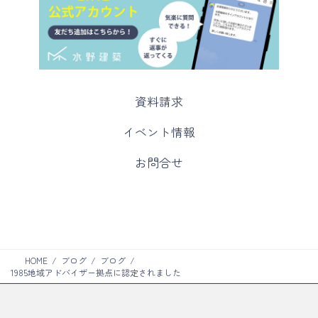
カ
資料請求
ラ
ム
カ
イベント情報
リ
ラ
ン
ム
カ
お問合せ
ク
リ
ラ
ン
ム
ク
リ
ン
ク
HOME
ブログ
ブログ
1985地域アドバイザー拠点に認定されました