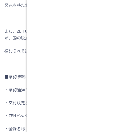
興味を持たれたらお気軽にお問い合わせください。
また、ZEHビルダー評価制度は住宅会社選びのあくまでも一つです
が、国の脱炭素社会の実現のためには重要な指標の一つです。
検討される建築会社を選ばれるときに参考にして下さいね
■承認情報は下記です
・承認通知日 ：2021年5月28日
・交付決定番号 ：SII-BBA210-02-052848643-F
・ZEHビルダー登録番号 ：ZEH28B-04306-CR
・登録名称（屋号） ：有限会社 水野建築