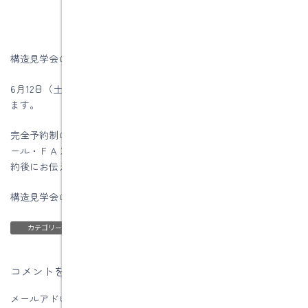
構造見学会のお知らせです。
6月12日（土）・13日（日）に土岐市泉町内で構造見学会を開催し
ます。
完全予約制の構造見学会になりますので、ご希望の方は電話・メ
ール・ＦＡＸで予約をお願いします。開催場所の詳しい内容は予
約後にお伝えします。
構造見学会の詳しくいことはコチラ
ブログ
カテゴリー
コメントを残す
メールアドレスが公開されることはありません。
※
が付いている