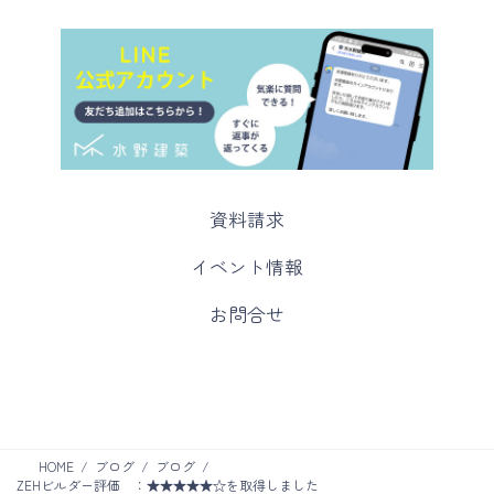
カ
資料請求
ラ
ム
カ
イベント情報
リ
ラ
ン
ム
カ
お問合せ
ク
リ
ラ
ン
ム
ク
リ
ン
ク
HOME
ブログ
ブログ
ZEHビルダー評価 ：★★★★★☆を取得しました