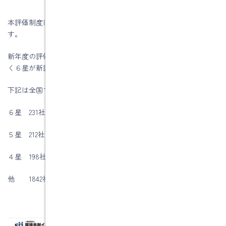
本評価制度は経産省のZEHロードマップ検討委員会による制度で
す。
新年度の評価(☆〜☆☆☆☆☆☆)が公表されました。今年から新し
く６星が新設されました。
下記は全国での評価です
６星 231社
５星 212社
４星 198社
他 1842社