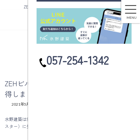
ZEHビルダー評価 ：★★★★★☆を取得しました
コ
ナ
ン
ビ
MENU
テ
ゲ
ン
ー
ツ
シ
へ
ョ
ブログ
ス
ン
カ
057-254-1342
キ
に
ラ
ッ
移
ム
プ
動
リ
ン
ZEHビルダー評価 ：★★★★★☆を取
ク
得しました
最
2021年5月31日
2021年5月31日
水野建築
終
更
水野建築は5月28日にZEHビルダー評価 ：★★★★★☆（フイブ
新
スター）に登録して頂きました。
日
時
: