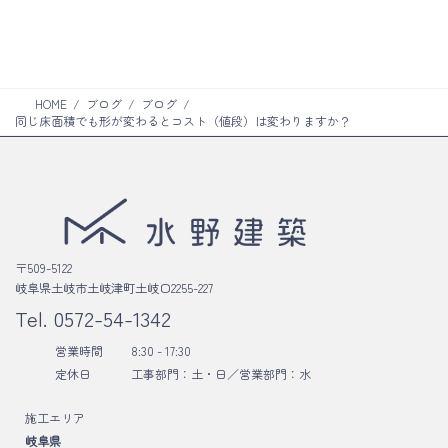
ク
リ
ン
ク
HOME
ブログ
ブログ
同じ床面積でも形が変わるとコスト（値段）は変わりますか？
〒509-5122
岐阜県土岐市土岐津町土岐口2255-227
Tel.
0572-54-1342
営業時間
8:30 - 17:30
定休日
工事部門：土・日／
営業部門：水
施工エリア
岐阜県