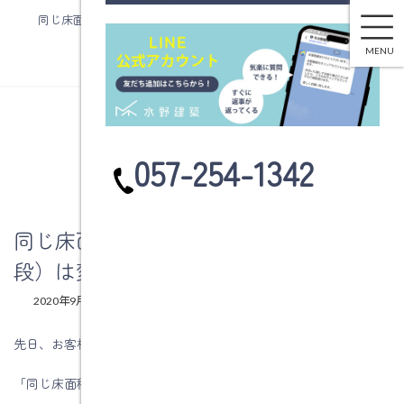
同じ床面積でも形が変わるとコスト（値段）は変わりますか？
コ
ナ
ン
ビ
MENU
テ
ゲ
ン
ー
ツ
シ
へ
ョ
ブログ
ス
ン
カ
057-254-1342
キ
に
ラ
ッ
移
ム
プ
動
リ
ン
同じ床面積でも形が変わるとコスト（値
ク
段）は変わりますか？
最
2020年9月3日
2020年9月3日
水野建築
終
更
先日、お客様と打ち合わせしていた時の質問です。
新
日
「同じ床面積でも形が変わるとコストは変わりますか？」
時
: