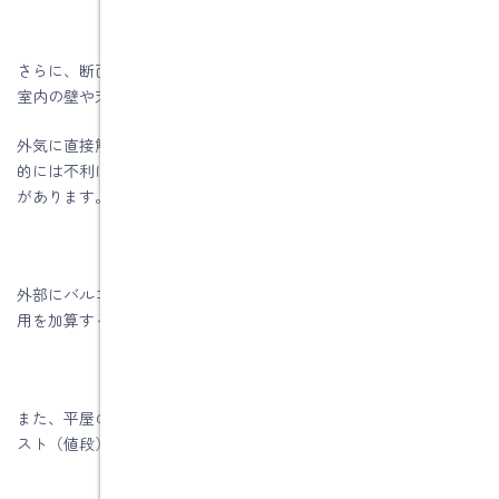
さらに、断面形状の凸凹（デコボコ）や吹抜けや下屋があると、
室内の壁や天井の施工面積が増えます。
外気に直接触れる外壁や屋根の面積が増えれば、それだけ熱環境
的には不利になりますので、断熱性能もしっかりと確保する必要
があります。
外部にバルコニーやウッドデッキなどがある場合は、それらの費
用を加算する必要があります。
また、平屋の場合は基礎と屋根の面積が多くなるので総２階のコ
スト（値段）よりも高くなりますので、注意が必要です。