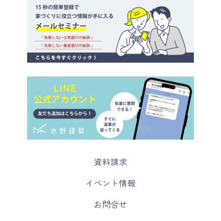
カ
資料請求
ラ
ム
カ
イベント情報
リ
ラ
ン
ム
カ
お問合せ
ク
リ
ラ
ン
ム