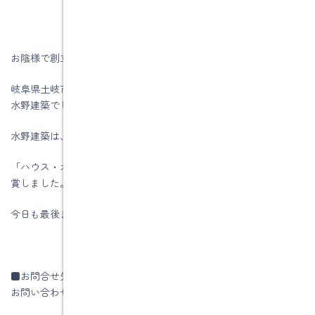
お陰様で創立５５周年を迎える事が出来ました。
岐阜県土岐市、注文住宅＆省エネ・快適・健康リフォーム工事の
水野建築でした。
水野建築は、ZEHビルダー★★★★(四つ星)です
「ハウス・オブ・ザ・イヤー・イン・エナジー2019」優秀賞を受
賞しました。
今日も最後までお読みいただき、ありがとうございます♪
■お問合せ先
お問い合わせはコチラです