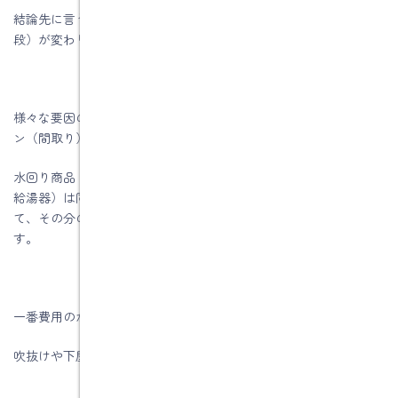
結論先に言うとプラン（間取り）と断面形状によってコスト（値
段）が変わります。
様々な要因の中でも、コスト（値段）に大きく影響するのがプラ
ン（間取り）と断面形状です。
水回り商品（システムキッチン、ユニットバス、便器、洗面台、
給湯器）は同じでも、基礎、外壁、屋根などの施工面積によっ
て、その分の材料費や大工さんや職人さんの手間が増えるからで
す。
一番費用のかからない形状とは「総２階の四角の家」です。
吹抜けや下屋、バルコニーが無い四角の家です。