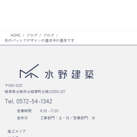
ン
ム
ク
リ
ン
ク
HOME
ブログ
ブログ
冬のパッシブデザインの基本中の基本です
〒509-5122
岐阜県土岐市土岐津町土岐口2255-227
Tel.
0572-54-1342
営業時間
8:30 - 17:30
定休日
工事部門：土・日／
営業部門：水
施工エリア