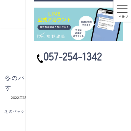
冬のパッシブデザインの基本中の基本です
コ
ナ
ン
ビ
MENU
テ
ゲ
ン
ー
ツ
シ
へ
ョ
ブログ
ス
ン
カ
057-254-1342
キ
に
ラ
ッ
移
ム
プ
動
リ
ン
冬のパッシブデザインの基本中の基本で
ク
す
最
2022年3月14日
2022年3月14日
水野建築
終
更
冬のパッシブデザインの基本中の基本です
新
日
時
: