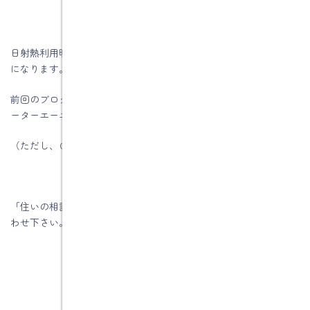
日射熱利用暖房をうまく計画すると、午前中からずっとポカポカ
になります。
前回のブログで書きましたが、暖房機の平均日射取得率ηＡＨ（イ
ーターエーエッチ）の数値は２．５以上を目指しましょう。
（ただし、Ｑ値が最低基準程度の場合）
「住いの相談」はいつでも行っていますので、お気軽にお問い合
わせ下さい。