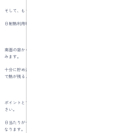
そして、もう一つ大事なのが、日射熱利用暖房です。
日射熱利用暖房は設計力が必要ですが大切な方法です。
南面の窓から日射を取り入れて、日没まで日射量を十分に貯め込
みます。
十分に貯め込むには一定の断熱性が必須になってきますが、夜ま
で熱が残るようにします。
ポイントとて、日射シュミレーションで日当たりを確認してくだ
さい。
日当たりが十分にある場合は、南面の窓面積比率を増やすと得に
なります。