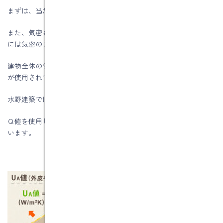
まずは、当たり前ですが断熱性能を上げることです。
また、気密も大事ですよ。Ｃ値＝1以下にして下さい。私のブログ
には気密のことも書いていますので、ご覧ください。
建物全体の保温性能が重要です。性能値を表す数値としてＵＡ値
が使用されていますが、
水野建築ではＵＡ値と並んでＱ値を使用することが多いです。
Ｑ値を使用してエアコンの暖冷房容量を算定して冷暖房計画を行
います。