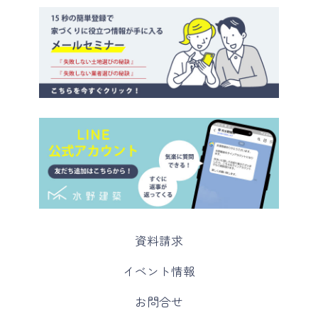
カ
資料請求
ラ
ム
カ
イベント情報
リ
ラ
ン
ム
カ
お問合せ
ク
リ
ラ