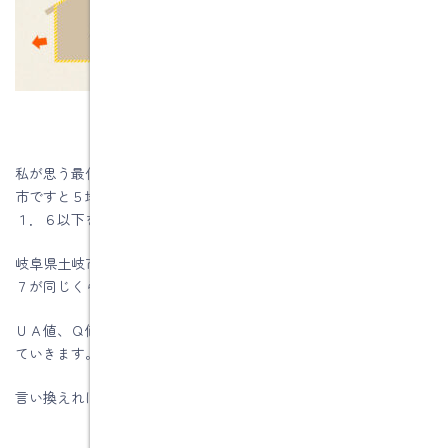
私が思う最低ラインはＨＥＡＴ200のＧ１レベルです。岐阜県土岐
市ですと５地域になりますので、ＵＡ値は０．４８以下、Q値だと
１．６以下を目標にしてください。
岐阜県土岐市の５地域での基準値は、ＵＡ値０．８７とＱ値２．
７が同じくらいの数値です。
ＵＡ値、Ｑ値を小さくしていくと建物内部の室温が全体に上がっ
ていきます。
言い換えれば熱が逃げにくくなります。