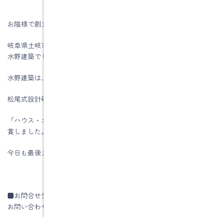
お陰様で創立５６周年を迎える事が出来ました。
岐阜県土岐市、注文住宅＆省エネ・快適・健康リフォーム工事の
水野建築でした。
水野建築は、ZEHビルダー★★★★(四つ星)です。
松尾式設計研修プログラム受講して実践しています。
「ハウス・オブ・ザ・イヤー・イン・エナジー2019」優秀賞を受
賞しました。
今日も最後までお読みいただき、ありがとうございます♪
■お問合せ先
お問い合わせはコチラです