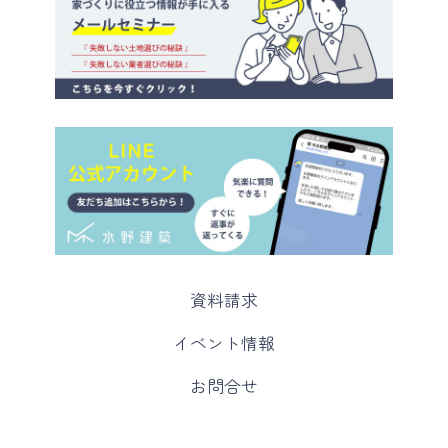
カ
資料請求
ラ
ム
カ
イベント情報
リ
ラ
ン
ム
カ
お問合せ
ク
リ
ラ
ン
ム
ク
リ