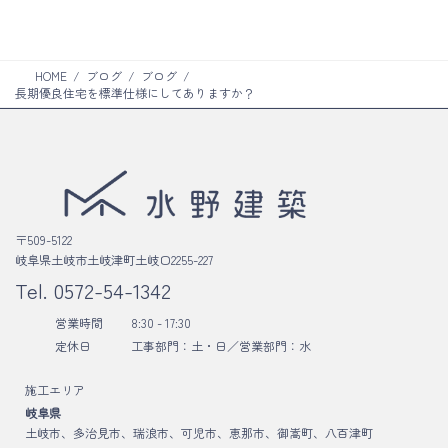
ン
ク
HOME
ブログ
ブログ
長期優良住宅を標準仕様にしてありますか？
〒509-5122
岐阜県土岐市土岐津町土岐口2255-227
Tel.
0572-54-1342
営業時間
8:30 - 17:30
定休日
工事部門：土・日／
営業部門：水
施工エリア
岐阜県
土岐市、多治見市、瑞浪市、可児市、恵那市、御嵩町、八百津町