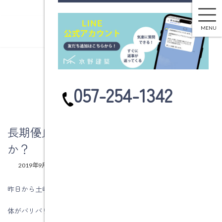
長期優良住宅を標準仕様にしてありますか？
コ
ナ
ン
ビ
MENU
テ
ゲ
ン
ー
ツ
シ
へ
ョ
ブログ
ス
ン
カ
057-254-1342
キ
に
ラ
ッ
移
ム
プ
動
リ
ン
長期優良住宅を標準仕様にしてあります
ク
か？
最
2019年9月26日
2019年9月26日
水野建築
終
更
昨日から土岐市肥田町の建て方作業で現場に入っています。
新
日
体がバリバリですが、心地いい疲労感です。
時
: