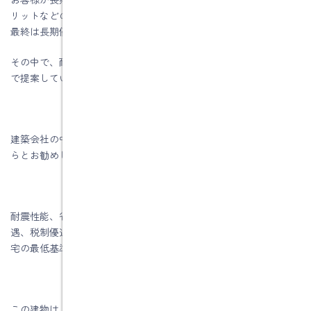
リットなどの説明をすると、ほとんどのお客様は興味を持たれ、
最終は長期優良住宅仕様になります。
その中で、耐震等級は３、温熱環境はＨｅａｔ2のＧ１レベル以上
で提案しています。
建築会社の中には、お客様から要望がないとか、めんどくさいか
らとお勧めしていないところもあると思っています。
耐震性能、省エネ性能、維持管理・劣化対策性能があり、金利優
遇、税制優遇、補助金も使える「長期優良住宅」がこれからの住
宅の最低基準だと思っています。
この建物は、私達がその良さを理解し、お客様に進めることで採