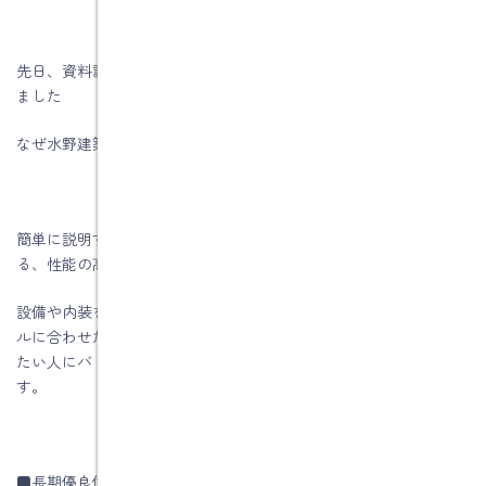
先日、資料請求のお客様から長期優良住宅についての質問があり
ました
なぜ水野建築さんは、長期優良住宅を勧めるのですか？
簡単に説明すると、長期優良住宅とは、世代を超えて住み続け
る、性能の高い住宅です。
設備や内装を定期的に更新することで、その時代のライフスタイ
ルに合わせた暮らし方ができ、いわば家を建てた人が、次に住み
たい人にバトンタッチしていける「長寿命な住まい」のことで
す。
■長期優良住宅とは