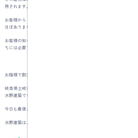
用されます。
お客様から「長期優良住宅で造ってほしい」と言ってくることは
ほぼありません。
お客様の知らなかった事をわかりやすく教えてあげるのが、私た
ちには必要ではないのでしょうか。
お陰様で創立５４周年を迎える事が出来ました。
岐阜県土岐市、注文住宅＆省エネ・快適・健康リフォーム工事の
水野建築でした。
今日も最後までお読みいただき、ありがとうございます♪
水野建築は、ZEHビルダー★★★★★(五つ星)です