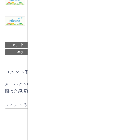
2009年11月4日
土岐市土岐津町中山Ａ様邸 注文住宅
2009年10月30日
ブログ
カテゴリー
新築 土岐市土岐津町中山Ａ様邸
タグ
コメントを残す
メールアドレスが公開されることはありません。
※
が付いている
欄は必須項目です
コメント
※