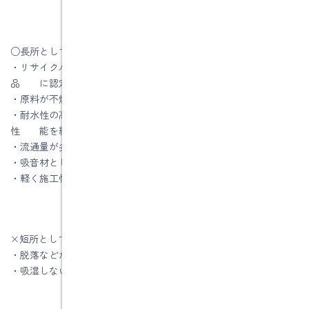
○長所としては
・リサイクル可能な資源として「グリーン購入法」断熱指定商
品 に認定されている
・原料が不燃性であるため、耐火性能が保持される
・耐水性の高い樹脂バインダーで吸湿対策が施され、安定した
性 能を維持できる
・流通量が多く、比較的安価で購入できる
・吸音材としても使用可能
・軽く施工性が高い
×短所としては
・脱落などが起きないよう施工に注意する必要がある
・吸湿しないような措置が必要