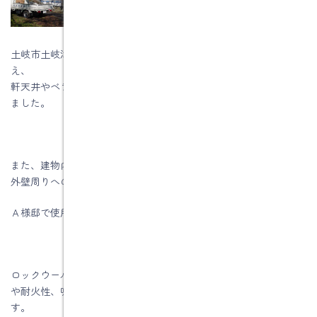
土岐市土岐津町Ａ様邸の進行状況は、外部の防水シートを張り終
え、
軒天井やベランダのＦＲＰ防水も終わりサイディングを張り始め
ました。
また、建物内部では天井下地を組みながら天井への断熱材入れ、
外壁周りへの断熱材入れを行っています。
Ａ様邸で使用している断熱材はロックウールです。
ロックウールは玄武岩などを繊維状にしたもので軽くて、耐久性
や耐火性、吸音性がある。性能や価格はグラスウールとほぼ同等
す。