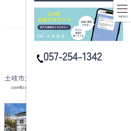
土岐市土岐津町中山Ａ様邸 注文住宅
コ
ナ
ン
ビ
MENU
テ
ゲ
ン
ー
ツ
シ
へ
ョ
ブログ
ス
ン
カ
057-254-1342
キ
に
ラ
ッ
移
ム
プ
動
リ
ン
土岐市土岐津町中山Ａ様邸 注文住宅
ク
最
2009年11月16日
2009年11月16日
水野建築
終
更
新
日
時
: