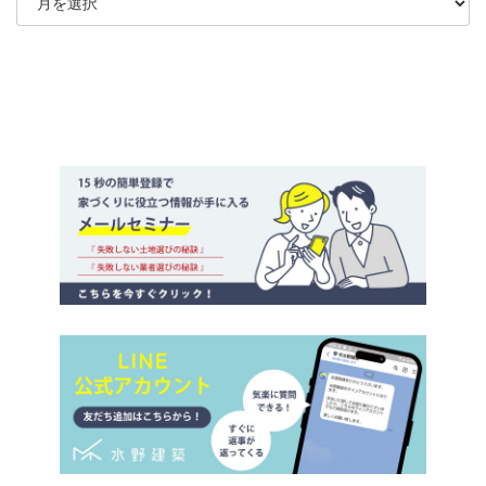
ー
カ
イ
ブ