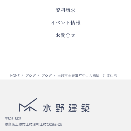
カ
資料請求
ラ
ム
カ
イベント情報
リ
ラ
ン
ム
カ
お問合せ
ク
リ
ラ
ン
ム
ク
リ
ン
ク
HOME
ブログ
ブログ
土岐市土岐津町中山Ａ様邸 注文住宅
〒509-5122
岐阜県土岐市土岐津町土岐口2255-227