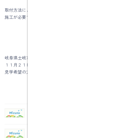
取付方法によっては断熱性能の差が出ますので、しっかりとした
施工が必要です。
岐阜県土岐市注文住宅の水野建築でした。
１１月２１日（土）・２２日（日）はＡ様邸の構造見学会です。
見学希望の方はご遠慮なく当社へ連絡をお願いします。
関連記事
土岐市土岐津町中山Ａ様邸 注文住宅
2010年2月19日
現場見学会でした。土岐市土岐津町中山