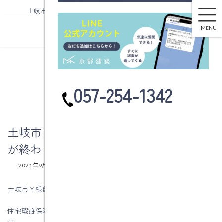
土岐市Ｙ様邸住宅瑕疵保険の構造体検査が終わりました。
コ
ナ
ン
ビ
MENU
テ
ゲ
ン
ー
ツ
シ
へ
ョ
ブログ
ス
ン
カ
057-254-1342
キ
に
ラ
ッ
移
ム
プ
動
リ
ン
土岐市Ｙ様邸住宅瑕疵保険の構造体検査
ク
が終わりました。
最
2021年9月9日
2021年9月9日
水野建築
終
更
土岐市Ｙ様邸の進捗状況です。
新
日
住宅瑕疵保険の構造体検査が終わりました。検査結果は合格で
時
:
す。