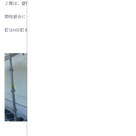
２階は、壁倍率2.5ですので、外周部の釘のピッチが12.5ｃｍ以下
間柱部分にくる中通りでは20cmピッチで止付けます。
釘はN50釘を使用します。