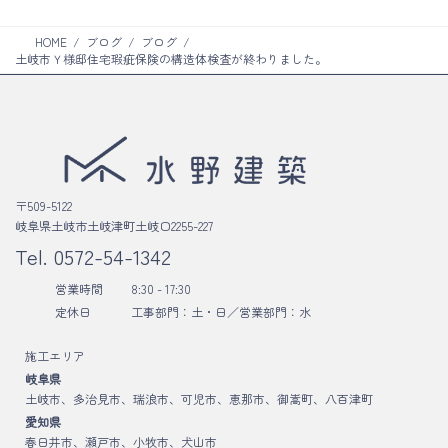
HOME
ブログ
ブログ
土岐市Ｙ様邸住宅瑕疵保険の構造体検査が終わりました。
〒509-5122
岐阜県土岐市土岐津町土岐口2255-227
Tel.
0572-54-1342
営業時間
8:30 - 17:30
定休日
工事部門：土・日／
営業部門：水
施工エリア
岐阜県
土岐市、多治見市、瑞浪市、可児市、恵那市、御嵩町、八百津町
愛知県
春日井市、瀬戸市、小牧市、犬山市