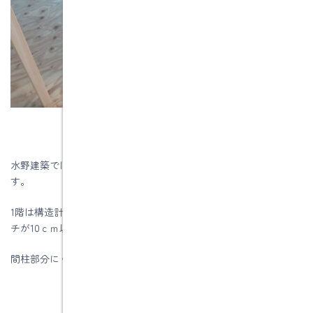
水野建築では外壁下地の耐力壁として「あんしん」を張っていま
す。
1階は構造計算を行って壁倍率２．９ですので、外周部の釘のピッ
チが10ｃｍ以下
間柱部分にくる中通りでは20cmピッチで止付けます。