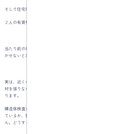
そして住宅瑕疵保険の検査員にチェックをしてもらいます。
２人の有資格者による「ダブルチェック」になります。
当たり前の事ですが、欠陥の無い建物を作る事にはチェックは欠
かせないと思います。
実は、近くの現場で建前が終わった次の日から同じように耐力面
材を張りながら、すぐに防水・透湿シートを張っている現場があ
ります。
構造体検査を受ける時には、大事な釘のピッチが正しく施工され
ているか、釘はめり込んでいないかを検査員がチェックできませ
ん。どうするんでしょうね。