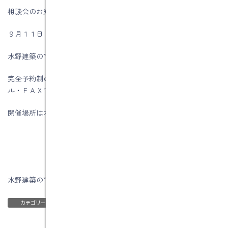
相談会のお知らせです。
９月１１日（土）・１２日（日）に
水野建築の”家づくりなんでも相談会”を開催します。
完全予約制の相談会になりますので、ご希望の方は電話・メー
ル・ＦＡＸで予約をお願いします。
開催場所は水野建築の事務所です。
水野建築の”家づくりなんでも相談会の詳しいことはコチラ
ブログ
カテゴリー