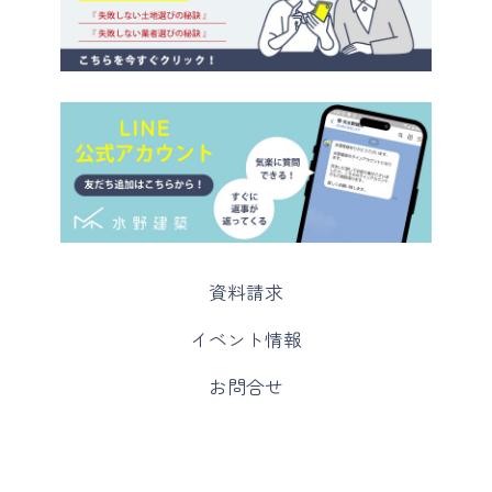
カ
資料請求
ラ
ム
カ
イベント情報
リ
ラ
ン
ム
カ
お問合せ
ク
リ
ラ
ン
ム
ク
リ
ン
ク