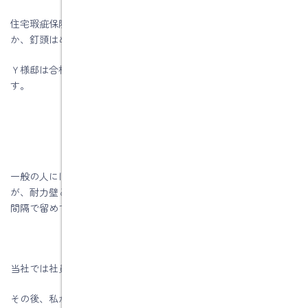
住宅瑕疵保険の検査では、釘のピッチが正しく施工されている
か、釘頭はめり込んでいないかをチェックします。
Ｙ様邸は合格しましたので後日、防水・透湿シートを張り始めま
す。
一般の人には、釘を適当に打っているように見えると思います
が、耐力壁とし強さを発揮するには、決められた釘で、決まった
間隔で留めていく必要があります。
当社では社員大工さんが釘に注意しながら取付します。
その後、私がもう一度チェックをします。