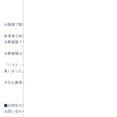
お陰様で創立５6周年を迎える事が出来ました。
岐阜県土岐市、注文住宅＆省エネ・快適・健康リフォーム工事の
水野建築でした。
水野建築は、ZEHビルダー★★★★★☆(五つ星)です
「ハウス・オブ・ザ・イヤー・イン・エナジー2019」優秀賞を受
賞しました。
今日も最後までお読みいただき、ありがとうございます♪
■お問合せ先
お問い合わせはコチラです