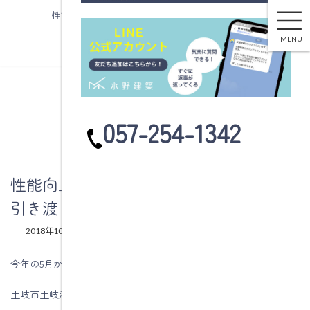
性能向上リフォーム工事を行います。お引き渡し後
コ
ナ
ン
ビ
MENU
テ
ゲ
ン
ー
ツ
シ
へ
ョ
ブログ
ス
ン
カ
057-254-1342
キ
に
ラ
ッ
移
ム
プ
動
リ
ン
性能向上リフォーム工事を行います。お
ク
引き渡し後
最
2018年10月9日
2018年10月9日
水野建築
終
更
今年の5月から工事を着工した
新
日
土岐市土岐津町西山Ｓ様邸を11月2日に引渡しをしました。
時
: