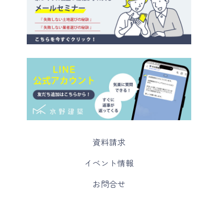
カ
資料請求
ラ
ム
カ
イベント情報
リ
ラ
ン
ム
カ
お問合せ
ク
リ
ラ
ン
ム
ク
リ
ン