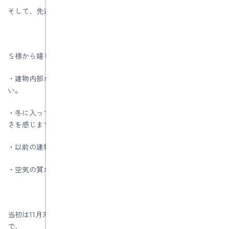
そして、先週点検に伺ってきました。
Ｓ様から嬉しい言葉を頂きました。
・建物内部が暖かいので、浴室やトイレに行くのも苦にならな
い。
・冬に入っても薄着で過ごしていますので、外に出ると家の暖か
さを感じます
・以前の建物は床が冷たく感じたが、今度の建物は床が暖かい
・空気の質が前の建物とは違う気がする
当初は11月末日完成予定でしたが、応援の大工さんが入りましたの
で、