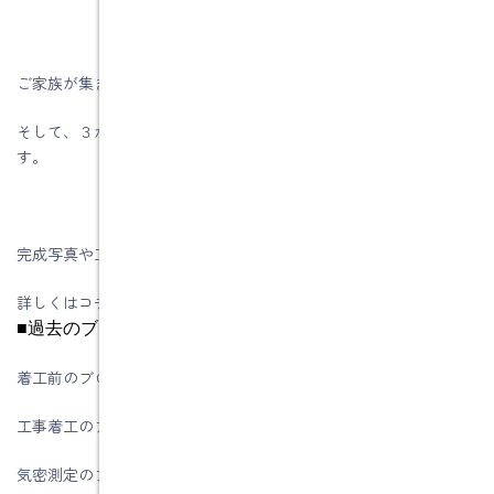
ご家族が集まってくる今年の正月は楽しみですね。
そして、３か月後に伺う点検で、一冬越した後の感想が楽しみで
す。
完成写真や工事中の写真をご覧ください。
詳しくはコチラをご覧ください
■過去のブログはこちらをご覧ください
着工前のブログ
工事着工のブログ
気密測定のブログ