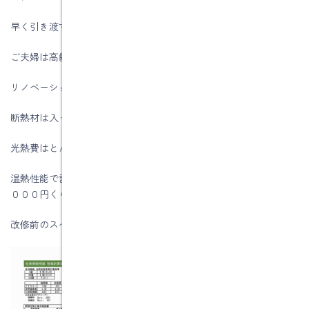
早く引き渡すことが出来ました。
ご夫婦は高齢ですので、寒くなる前に引き渡せて良かったです。
リノベーションする前に建物は
断熱材は入っていませんし、サッシのガラスも1枚板です。
光熱費はとんでもなくかかっていたと思います。
温熱性能で計算すると冷暖房費は24時間つけっぱなしで３６７．
０００円くらいです。
改修前のスペックは下記です。