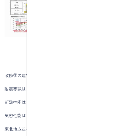
改修後の建物のスペックは
耐震等級は３
断熱性能は ＵＡ値＝０．６ Ｑ値＝１．６
気密性能はＣ値＝１．２
東北地方並みの性能があります。