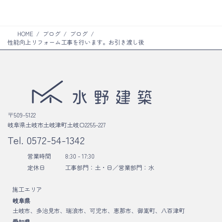
ク
HOME
ブログ
ブログ
性能向上リフォーム工事を行います。お引き渡し後
〒509-5122
岐阜県土岐市土岐津町土岐口2255-227
Tel.
0572-54-1342
営業時間
8:30 - 17:30
定休日
工事部門：土・日／
営業部門：水
施工エリア
岐阜県
土岐市、多治見市、瑞浪市、可児市、恵那市、御嵩町、八百津町
愛知県