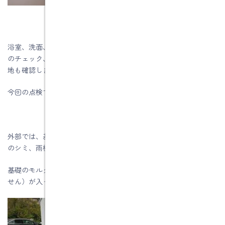
浴室、洗面、トイレ、キッチンの水回り設備では水栓金具の開閉
のチェック、漏水、排水の状態をチェックします。また、使い心
地も確認します。
今回の点検では異常なしです。
外部では、基礎のひび割れ、軒天井の割れやシミ、破風・鼻隠し
のシミ、雨樋の外れ金具外れをチェックします。
基礎のモルタル巾木に２か所ひび割れ（構造的な問題ではありま
せん）が入っていましたので、後日補修を行います。