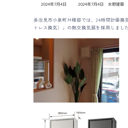
最
2024年7月4日
2024年7月4日
水野建築
終
更
多治見市小泉町Ｍ様邸では、24時間計画換
新
トレス換気）」の熱交換気扇を採用しまし
日
時
: