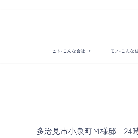
コ
ナ
ン
ビ
テ
ゲ
ン
ー
ツ
シ
へ
ョ
ヒト-こんな会社
モノ-こんな
ス
ン
キ
に
ッ
移
プ
動
多治見市小泉町Ｍ様邸 24