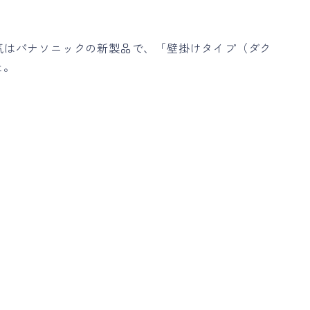
気はパナソニックの新製品で、「壁掛けタイプ（ダク
た。