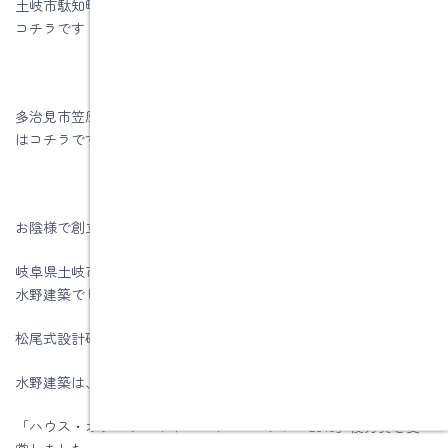
土岐市駄知町Ｔ様邸性能向上リノベーション工事のお客様の声は
コチラです
多治見市笠原町Ｋ様邸性能向上リノベーション工事のお客様の声
はコチラです
お陰様で創立５9周年を迎える事が出来ました。
岐阜県土岐市、注文住宅＆省エネ・快適・健康リフォーム工事の
水野建築でした。
松尾式設計研修プログラム受講して実践しています。
水野建築は、ZEHビルダー★★★★(四つ星)です
「ハウス・オブ・ザ・イヤー・イン・エナジー2019」優秀賞を受