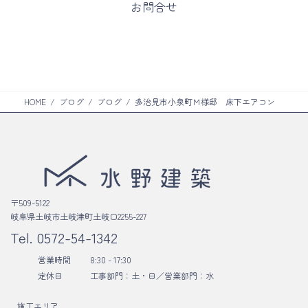
お問合せ
ク
リ
ラ
ン
ム
ク
リ
ン
ク
HOME
ブログ
ブログ
多治見市小泉町Ｍ様邸 床下エアコン
〒509-5122
岐阜県土岐市土岐津町土岐口2255-227
Tel.
0572-54-1342
営業時間
8:30 - 17:30
定休日
工事部門：土・日／
営業部門：水
施工エリア