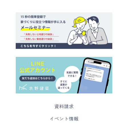
カ
資料請求
ラ
ム
カ
イベント情報
リ
ラ
ン
ム
カ