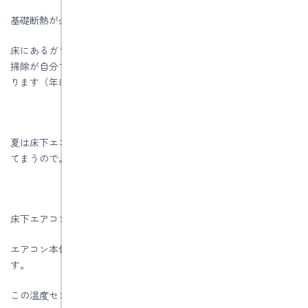
基礎断熱が必須になりますので、防蟻対策には注意が必要です。
床にあるガラリを取り外して床下の掃除が必要になりますので、
掃除が自分で出来ないときは、掃除業者さんに依頼することにな
ります（年に1回程度）
夏は床下エコンは使えません。床下に冷たい空気を出すと結露し
てまうので。
床下エアコンのリモコンにも注意が必要です。
エアコン本体ではなく外部のリモコンに温度センサーがありま
す。
この温度センサーをリビング等につければ、リビングの温度設定