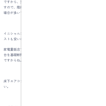
ですから、交換し易いようにエアコン上部に空間が必要になりま
すので、階段室やテレビ台の造作家具に床下エアコンを取付ける
場合が多いです。
イニシャルコストもランニングコストも、そしてメンテナンスコ
ストも安いのです。
家電量販店で売っている壁掛けエアコン、それも8畳〜14畳用を１
台を基礎断熱された床下に設置するだけで、家中が暖房できる訳
ですからね。コスパの良い全館暖房なんです。
床下エアコンに興味を持たれたらお気軽にお問い合わせくださ
い。