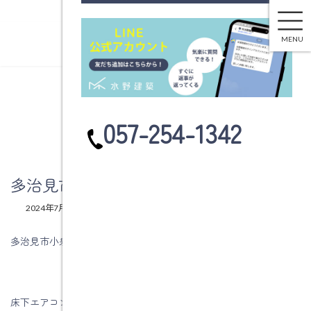
多治見市小泉町Ｍ様邸 床下エアコン
コ
ナ
ン
ビ
MENU
テ
ゲ
ン
ー
ツ
シ
へ
ョ
ブログ
ス
ン
カ
057-254-1342
キ
に
ラ
ッ
移
ム
プ
動
リ
ン
多治見市小泉町Ｍ様邸 床下エアコン
ク
最
2024年7月8日
2024年7月8日
水野建築
終
更
多治見市小泉町Ｍ様邸は床下エアコンを採用しています。
新
日
時
:
床下エアコンというのは、一般的なエアコンを床下に設置して暖