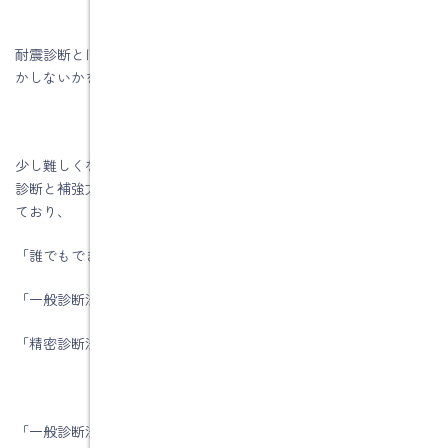
耐震診断とは、建物を調査した上で、地震の揺れにより倒壊する
かしないかを見極める判断方法です。
少し難しくなりますが木造住宅の耐震診断は、「木造住宅の耐震
診断と補強方法」（財団法人日本建築防災協会）が広く利用され
ており、
「誰でもできるわが家の耐震診断」、
「一般診断法」、
「精密診断法」の3つの方法があります。
「一般診断法」及び「精密診断法」では、木造住宅が大地震の揺