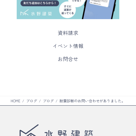
カ
資料請求
ラ
ム
カ
イベント情報
リ
ラ
ン
ム
カ
お問合せ
ク
リ
ラ
ン
ム
ク
リ
ン
ク
HOME
ブログ
ブログ
耐震診断のお問い合わせがありました。