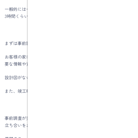
一般的には一般診断法での調査になります。診断にはおおよそ2～
3時間くらいかかります。
まずは事前調査を行います
お客様の家に伺って設計図があるか、建物改装履歴など診断に必
要な情報や資料の収集を行います。
設計図がない場合は、間取りを作成することになります。
また、竣工時の検査済証があるかどうかの確認もします。
事前調査が完了したら後日、現地調査を実施します。（お客様の
立ち合いをお願いします）