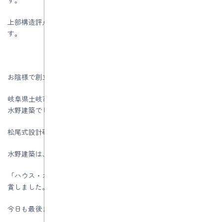
上部構造評点1.0未満の場合は、耐震補強の提案もさせて頂きま
す。
お陰様で創立５7周年を迎える事が出来ました。
岐阜県土岐市、注文住宅＆省エネ・快適・健康リフォーム工事の
水野建築でした。
松尾式設計研修プログラム受講して実践しています。
水野建築は、ZEHビルダー★★★★(四つ星)です
「ハウス・オブ・ザ・イヤー・イン・エナジー2019」優秀賞を受
賞しました。
今日も最後までお読みいただき、ありがとうございます♪