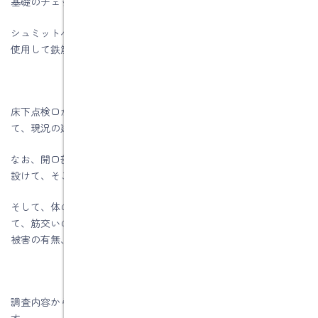
基礎のチェックはこちらをご覧ください。
シュミットハンマー使っての基礎ｺﾝｸﾘｰﾄ強度測定、鉄筋探査機を
使用して鉄筋の間隔を調べます。
床下点検口から床下に潜ります。天井点検口から小屋裏に入っ
て、現況の建物の詳しい調査を行います。
なお、開口部点検口がない場合は、和室の畳の下の板に開口部を
設けて、そこから床下に入ります。
そして、体の入る空間があれば、出来るだけ広範囲にまで潜っ
て、筋交いの位置、耐震金物の確認、給排水管の漏水、シロアリ
被害の有無、木材の腐朽の有無等を目視で確認します。
調査内容から、耐震診断ソフトを利用して耐震診断書を作成しま
す。