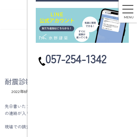
耐震診断のお問い合わせがありました。
コ
ナ
ン
ビ
MENU
テ
ゲ
ン
ー
ツ
シ
へ
ョ
ブログ
ス
ン
カ
057-254-1342
キ
に
ラ
ッ
移
ム
プ
動
リ
ン
耐震診断のお問い合わせがありました。
ク
最
2022年8月22日
2022年8月22日
水野建築
終
更
先日書いたブログで、知り合いの方から耐震診断をして欲しいと
新
の連絡が入りました。
日
時
:
現場での調査は10月以降になります。