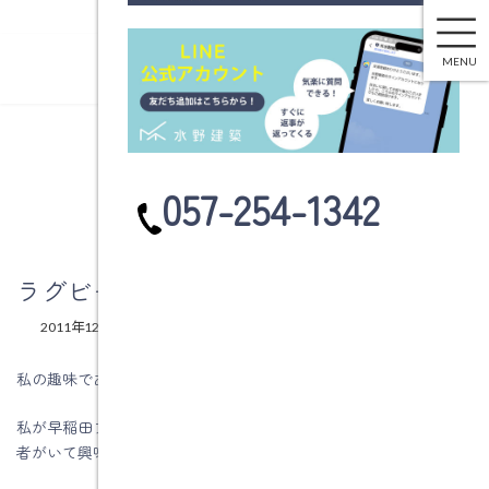
ラグビー早明戦
コ
ナ
ン
ビ
MENU
テ
ゲ
ン
ー
ツ
シ
へ
ョ
ブログ
ス
ン
カ
057-254-1342
キ
に
ラ
ッ
移
ム
プ
動
リ
ン
ラグビー早明戦
ク
最
2011年12月5日
2011年12月5日
水野建築
終
更
私の趣味であるラグビー観戦の季節がやってきました。
新
日
私が早稲田ファンになったのは、学生の時の友人にラグビー経験
時
:
者がいて興味も持ち始め、