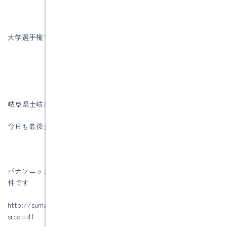
大学選手権での活躍を期待しています。頑張れ、早稲田。
岐阜県土岐市注文住宅＆リフォームの水野建築でした。
今日も最後までお読みいただき、ありがとうございます♪
パナソニック電工名古屋ショールームで紹介されている当社の物
件です
http://sumai.panasonic.jp/sr/page/top/omoi/detail3.jsp?
srcd=41