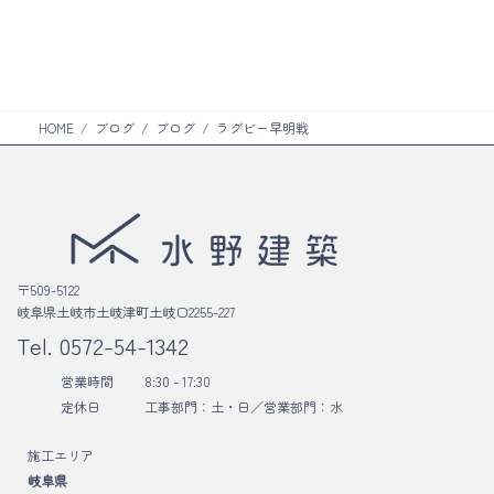
ン
ム
ク
リ
ン
ク
HOME
ブログ
ブログ
ラグビー早明戦
〒509-5122
岐阜県土岐市土岐津町土岐口2255-227
Tel.
0572-54-1342
営業時間
8:30 - 17:30
定休日
工事部門：土・日／
営業部門：水
施工エリア
岐阜県