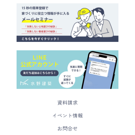
カ
資料請求
ラ
ム
カ
イベント情報
リ
ラ
ン
ム
カ
お問合せ
ク
リ
ラ