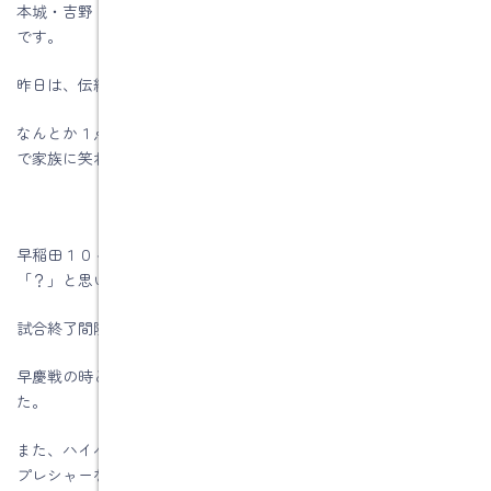
本城・吉野・つずくの１年生がレギュラーとして出場した頃から
です。
昨日は、伝統の一戦にふさわしい、好ゲームでした。
なんとか１点差の勝利で、見ていて自分の体が右へ左へと動くの
で家族に笑われながらの観戦です、
早稲田１０－明治１３時点でＰＧでなくタッチを選択した瞬間は
「？」と思いました。
試合終了間際の原田選手のＰＧは見ていてしびれました。
早慶戦の時と比べてラックからの球出しが遅いような気がしま
た。
また、ハイパントの処理も悪かったですね。これも伝統の一戦の
プレシャーなのでしょうか。