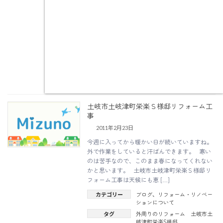
Ｓ様邸の工事内容は ・物置解体工事 ・外壁塗
装工事（一部角波トタ […]
ブログ
リフォーム・リノベー
カテゴリー
、
ションについて
外周りのリフォーム 土岐市土
タグ
岐津町栄楽S様邸
Rread More
土岐市土岐津町栄楽Ｓ様邸リフォーム工
事
2011年2月23日
今週に入ってから暖かい日が続いていますね。
外で作業をしていると汗ばんできます。 寒い
のは苦手なので、このまま春になってくれない
かと思います。 土岐市土岐津町栄楽Ｓ様邸リ
フォーム工事は天候にも恵 […]
ブログ
リフォーム・リノベー
カテゴリー
、
ションについて
外周りのリフォーム 土岐市土
タグ
岐津町栄楽S様邸