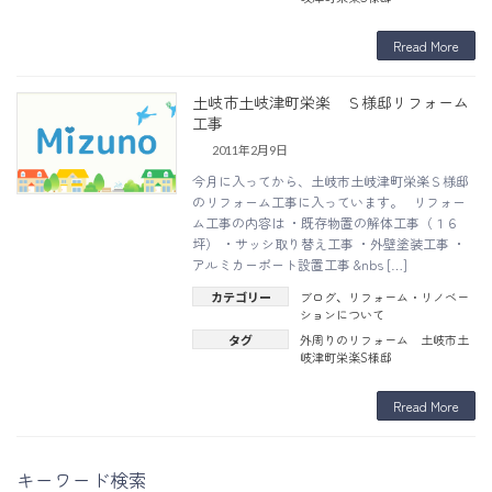
Rread More
土岐市土岐津町栄楽 Ｓ様邸リフォーム
工事
2011年2月9日
今月に入ってから、土岐市土岐津町栄楽Ｓ様邸
のリフォーム工事に入っています。 リフォー
ム工事の内容は ・既存物置の解体工事（１６
坪） ・サッシ取り替え工事 ・外壁塗装工事 ・
アルミカーポート設置工事 &nbs […]
ブログ
リフォーム・リノベー
カテゴリー
、
ションについて
外周りのリフォーム 土岐市土
タグ
岐津町栄楽S様邸
Rread More
キーワード検索