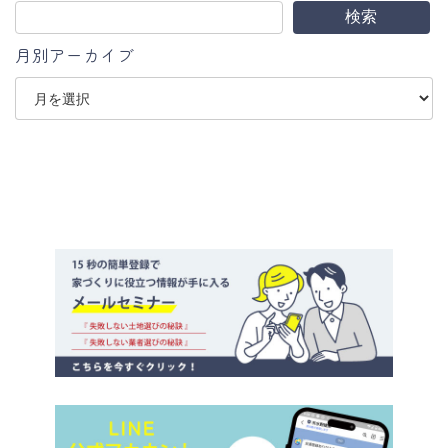
検索
月別アーカイブ
ア
ー
カ
イ
ブ