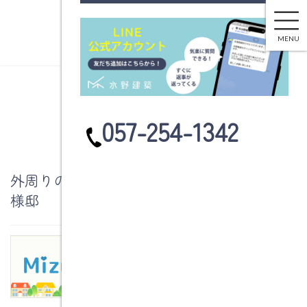
土岐市土岐津町栄楽Ｓ様邸
コ
ナ
ン
ビ
MENU
テ
ゲ
ン
ー
ツ
シ
へ
ョ
ブログ
ス
ン
カ
057-254-1342
キ
に
ラ
ッ
移
ム
プ
動
リ
ン
外周りのリフォーム 土岐市土岐津町栄楽S
ク
様邸
土岐市土岐津町栄楽Ｓ様邸
2011年4月6日
今年の2月からリフォーム工事に入った土岐市土
岐津町栄楽Ｓ様邸の工事が本日完了します。
本日の工事は敷地内に砕石を敷き均します。