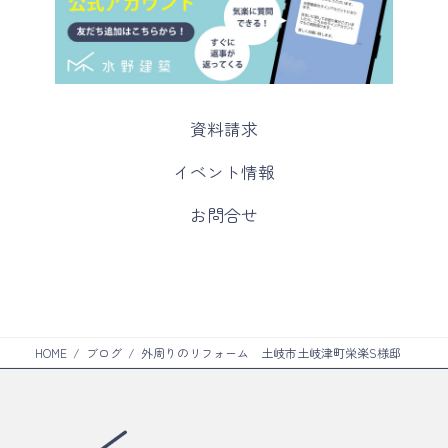
カ
資料請求
ラ
ム
カ
イベント情報
リ
ラ
ン
ム
カ
お問合せ
ク
リ
ラ
ン
ム
ク
リ
ン
ク
HOME
ブログ
外周りのリフォーム 土岐市土岐津町栄楽S様邸