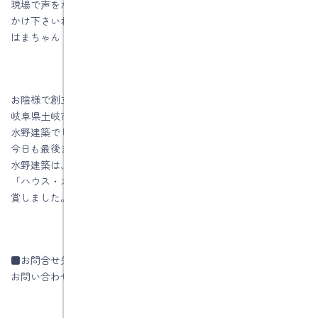
現場で声をかけてもらうことが彼らの励みになりますので、声を
かけ下さいね。
はまちゃん（浜田敏之）をどうぞよろしくお願い致します。
お陰様で創立５５周年を迎える事が出来ました。
岐阜県土岐市、注文住宅＆省エネ・快適・健康リフォーム工事の
水野建築でした。
今日も最後までお読みいただき、ありがとうございます♪
水野建築は、ZEHビルダー★★★★★(五つ星)です
「ハウス・オブ・ザ・イヤー・イン・エナジー2019」優秀賞を受
賞しました。
■お問合せ先
お問い合わせはコチラです