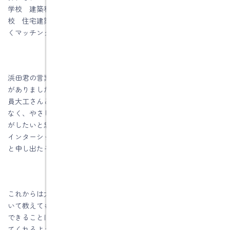
学校 建築科」と「岐阜県立国際たくみアカデミー職業能力開発
校 住宅建築科」には求人申し込みをしてありましたので、うま
くマッチングして、インターシップ生として来てくれました。
浜田君の言葉でいうと「建築業界は怖い人が多いというイメージ
がありました。しかし水野建築さんのホームページで出ている社
員大工さんと実際に出会ってみるとホームページ通りで違和感も
なく、やさしく接してもらい居心地が良かったので、一緒に仕事
がしたいと思いました。」
インターシップ終了後には担当の先生に、水野建築に就職したい
と申し出たそうです。
これからは大工職人としての体作りをして、先輩の大工さんにつ
いて教えてもらいながら職人としての勉強が始まります。私に今
できることは、生活面や現場でのフォローをして早く戦力になっ
てくれるように、後押しをしていくことです。