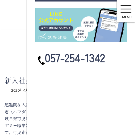
新入社員の浜田敏之君です
コ
ナ
ン
ビ
MENU
テ
ゲ
ン
ー
ツ
シ
へ
ョ
ブログ
ス
ン
カ
057-254-1342
キ
に
ラ
ッ
移
ム
プ
動
リ
ン
新入社員の浜田敏之君です
ク
最
2020年4月2日
2020年4月2日
水野建築
終
更
超難関な入社試験（？）を突破して昨日4月1日入社した浜田敏之
新
君（ハマダ トシユキ）です。
日
時
岐阜県可児市出身で美濃加茂市にある「岐阜県立国際たくみアカ
:
デミー職業能力開発校 住宅建築科」を卒業して入社した19歳で
す。可児市の自宅からの通勤になります。