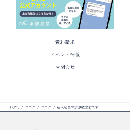
カ
資料請求
ラ
ム
カ
イベント情報
リ
ラ
ン
ム
カ
お問合せ
ク
リ
ラ
ン
ム
ク
リ
ン
ク
HOME
ブログ
ブログ
新入社員の浜田敏之君です