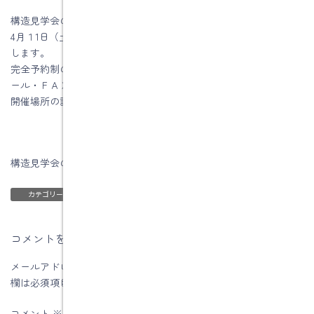
構造見学会のお知らせです。
4月１1日（土）・１2日（日）に土岐市泉町内で構造見学会を開催
します。
完全予約制の構造見学会になりますので、ご希望の方は電話・メ
ール・ＦＡＸで予約をお願いします。
開催場所の詳しい内容は予約後にお伝えします。
構造見学会の詳しいことはコチラ
ブログ
カテゴリー
コメントを残す
メールアドレスが公開されることはありません。
※
が付いている
欄は必須項目です
コメント
※