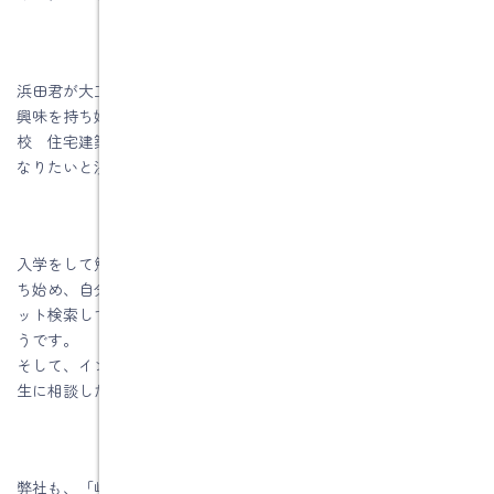
浜田君が大工さんを希望した理由は、高校3年生の時にこの仕事に
興味を持ち始め、「岐阜県立国際たくみアカデミー職業能力開発
校 住宅建築科」のオープンキャンパスに参加して、大工さんに
なりたいと決めたそうです。
入学をして勉強していく途中に「高気密高断熱住宅」に興味を持
ち始め、自分が住むなら高気密高断熱住宅を建てたいと思い、ネ
ット検索して水野建築に興味を持ち始めてチェックをしていたそ
うです。
そして、インターシップ先も自分で「水野建築」に行きたいと先
生に相談したそうです。
弊社も、「岐阜県立国際たくみアカデミー 職業能力開発短期大