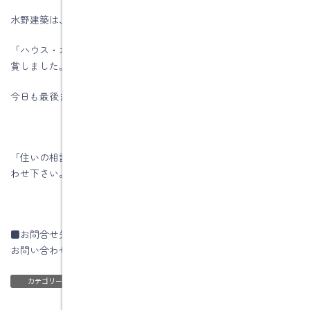
水野建築は、ZEHビルダー★★★★(四つ星)です
「ハウス・オブ・ザ・イヤー・イン・エナジー2019」優秀賞を受
賞しました。
今日も最後までお読みいただき、ありがとうございます♪
「住いの相談」はいつでも行っていますので、お気軽にお問い合
わせ下さい。
■お問合せ先
お問い合わせはコチラです
ブログ
カテゴリー