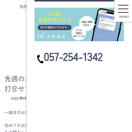
先週の土日は2組の新規のお客様方との打合せでした。
コ
ナ
ン
ビ
MENU
テ
ゲ
ン
ー
ツ
シ
へ
ョ
ブログ
ス
ン
カ
057-254-1342
キ
に
ラ
ッ
移
ム
プ
動
リ
ン
先週の土日は2組の新規のお客様方との
ク
打合せでした。
最
2022年9月1日
2022年9月1日
水野建築
終
更
一組目のお客様は、土地からのお客様でした。
新
日
初めてのお客様ですので、知りたいことや不安に思っていること
時
:
をお聞きして、それに対して私の家づくりの考え方や最近の家づ