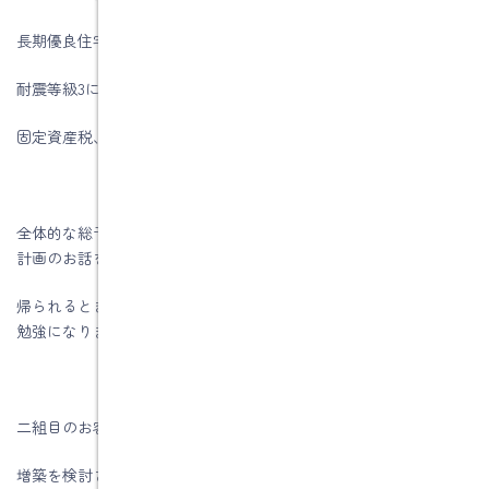
長期優良住宅に係る減税
耐震等級3に係る地震保険の減免
固定資産税、都市計画税、不動産取得税の金額
全体的な総予算を作成することの重要性を説明して、次回は資金
計画のお話をします。
帰られるときに手前味噌ですが、他社の説明と全然違ってとても
勉強になりましたとご夫婦で言われたことが嬉しかったです。
二組目のお客様です
増築を検討されているお客様です。