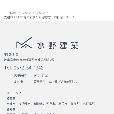
HOME
ブログ
ブログ
先週の土日は2組の新規のお客様方との打合せでした。
〒509-5122
岐阜県土岐市土岐津町土岐口2255-227
Tel.
0572-54-1342
営業時間
8:30 - 17:30
定休日
工事部門：土・日／
営業部門：水
施工エリア
岐阜県
土岐市、多治見市、瑞浪市、可児市、恵那市、御嵩町、八百津町
愛知県