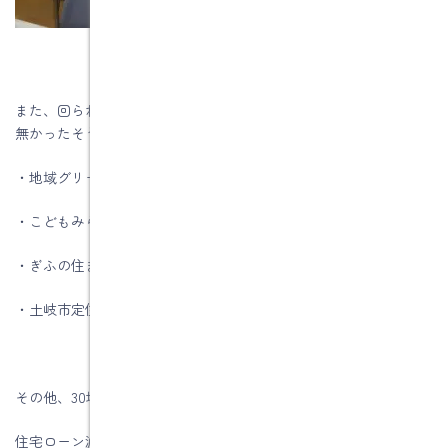
また、回られた建築会社さんからは補助金や助成金、税金の話は
無かったそうですので、下記の話をしました。
・地域グリーン化事業の補助金
・こどもみらい住宅支援事業
・ぎふの住まい普及事業補助金
・土岐市定住促進奨励金
その他、30坪の建物を建てたとして下記の説明を行いました。
住宅ローン減税の金額