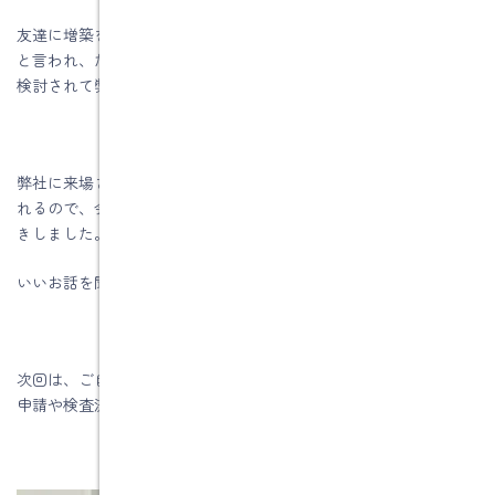
友達に増築をすることを相談した所、ネットで業者を検討したら
と言われ、たくさんの建築業者さんのＨＰを見られて、ご夫婦で
検討されて弊社に来られました。
弊社に来場されるお客様は、ＨＰを隅々まで読まれてから来場さ
れるので、会社の説明は程々にして、ご夫婦に増築の要望をお聞
きしました。
いいお話を聞くことが出来ました
次回は、ご自宅に伺って、現地調査をするために必要な建築確認
申請や検査済証、工事中の写真をお借りする予定です。