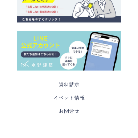
カ
資料請求
ラ
ム
カ
イベント情報
リ
ラ
ン
ム
カ
お問合せ
ク
リ
ラ
ン
ム
ク
リ
ン
ク