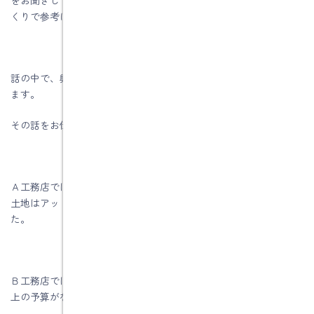
くりで参考になる話をさせて頂きます。
話の中で、興味を持たれて訪問された建築会社での話をお伝えし
ます。
その話をお伝えします
Ａ工務店では、土地が決まらないと図面が書けないそうなので、
土地はアットホームさん等で自分でみつけて下さいとのことでし
た。
Ｂ工務店では、予算の話から始まって、うちでは●●●●万円以
上の予算がないと厳しいですねと言われたそうです。