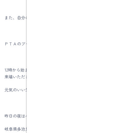
また、自分のお子様が行っているイベントを見たいはずですが
ＰＴＡのブースが忙しくてごめんなさいね。
12時から始まり4時まで生徒さんや親御さんなどたくさんの方々に
来場いただき忙しく動き回りました。
元気のいい生徒さんからパワーをもらいました。
昨日の夜はバタンキューでした。
岐阜県多治見市で新築なら水野建築でした。