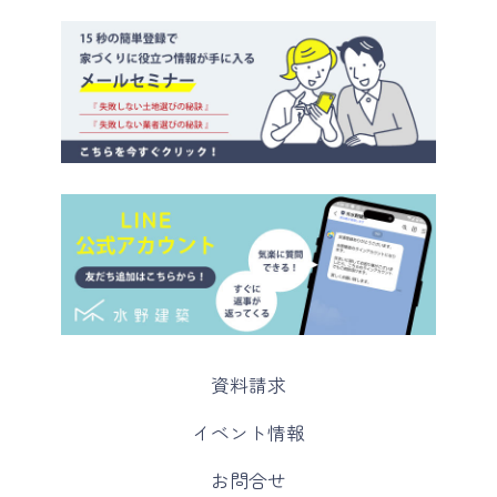
カ
資料請求
ラ
ム
カ
イベント情報
リ
ラ
ン
ム
カ
お問合せ
ク
リ
ラ