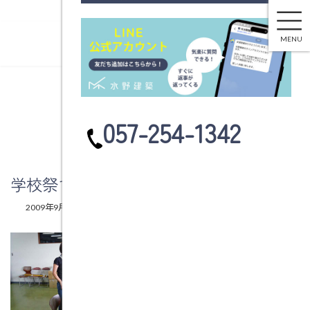
学校祭でした
コ
ナ
ン
ビ
MENU
テ
ゲ
ン
ー
ツ
シ
へ
ョ
ブログ
ス
ン
カ
057-254-1342
キ
に
ラ
ッ
移
ム
プ
動
リ
ン
学校祭でした
ク
最
2009年9月4日
2009年9月4日
水野建築
終
更
新
日
時
: