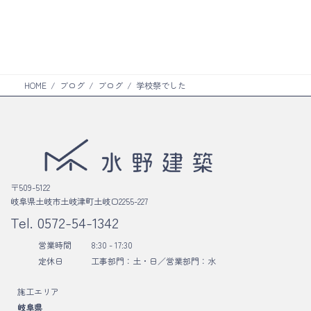
ン
ム
ク
リ
ン
ク
HOME
ブログ
ブログ
学校祭でした
〒509-5122
岐阜県土岐市土岐津町土岐口2255-227
Tel.
0572-54-1342
営業時間
8:30 - 17:30
定休日
工事部門：土・日／
営業部門：水
施工エリア
岐阜県