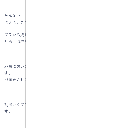
そんな中、ほぼ場所も内定し、ヒヤリングも終わり、資金計画も
できてプランを作成しています。
プラン作成時の注意点は、配置計画、動線計画、採光計画、採風
計画、収納計画を考えて作成します。
地震に強いのは当たり前です。もちろん外観のこだわりもありま
す。
邪魔をされない日曜日はプラン作成には最適です。
納得いくプランを作成できました。これから概算予算の作成で
す。