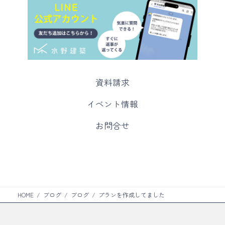
カ
資料請求
ラ
ム
カ
イベント情報
リ
ラ
ン
ム
カ
お問合せ
ク
リ
ラ
ン
ム
ク
リ
ン
ク
HOME
ブログ
ブログ
プランを作成してました