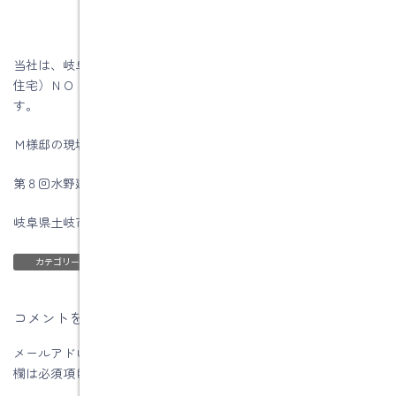
当社は、岐阜県東濃地方スーパーウォール住宅（高気密・高断熱
住宅）ＮＯ１の実績です。長期優良住宅に対応しやすい住宅で
す。
Ｍ様邸の現場見学会は８月８日（土）・９日（日）です。
第８回水野建築祭りは８月２３日（日）です。
岐阜県土岐市注文住宅の水野建築でした。
ブログ
カテゴリー
コメントを残す
メールアドレスが公開されることはありません。
※
が付いている
欄は必須項目です