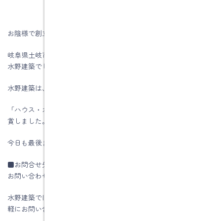
お陰様で創立５6周年を迎える事が出来ました。
岐阜県土岐市、注文住宅＆省エネ・快適・健康リフォーム工事の
水野建築でした。
水野建築は、ZEHビルダー★★★★★☆(五つ星)です
「ハウス・オブ・ザ・イヤー・イン・エナジー2019」優秀賞を受
賞しました。
今日も最後までお読みいただき、ありがとうございます♪
■お問合せ先
お問い合わせはコチラです
水野建築では「住いの相談」はいつでも行っていますので、お気
軽にお問い合わせ下さい。