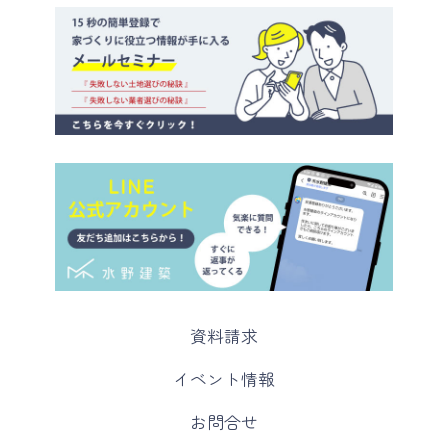
カ
資料請求
ラ
ム
カ
イベント情報
リ
ラ
ン
ム
カ
お問合せ
ク
リ
ラ
ン