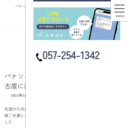
パナソニック リビングショールーム名古屋に出かけました
コ
ナ
ン
ビ
MENU
テ
ゲ
ン
ー
ツ
シ
へ
ョ
ブログ
ス
ン
カ
057-254-1342
キ
に
ラ
ッ
移
ム
プ
動
リ
ン
パナソニック リビングショールーム名
ク
古屋に出かけました
最
2021年11月4日
2021年11月4日
水野建築
終
更
先週の10月26日（火）に、建築申込みを頂いている可児市柿下Ｉ
新
様ご夫妻とパナソニック リビングショールーム名古屋に出かけま
日
時
した
: