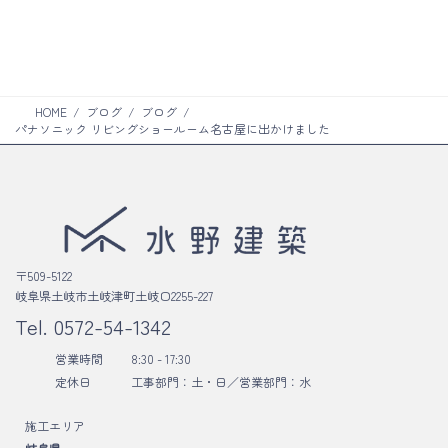
ム
ク
リ
ン
ク
HOME
ブログ
ブログ
パナソニック リビングショールーム名古屋に出かけました
〒509-5122
岐阜県土岐市土岐津町土岐口2255-227
Tel.
0572-54-1342
営業時間
8:30 - 17:30
定休日
工事部門：土・日／
営業部門：水
施工エリア