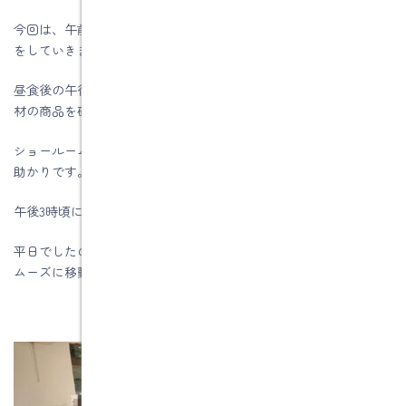
今回は、午前中にシステムキッチン、システムバスルームの確定
をしていきました
昼食後の午後からは洗面化粧台、便器、そして建具などの内装建
材の商品を確定していきました。
ショールームアドバイザーの方が順序良く進めてもらえるので大
助かりです。
午後3時頃には見学を終えることが出来ました。
平日でしたのでショウルーム来場者の人数が少なかったので、ス
ムーズに移動ができ、見学できました。