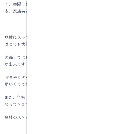
く、実際に見て、触れて、体感することで、住まいづくりにおけ
る、家族共通の「話し合える」話題が詰まった場所です。
見積に入っている商品を実物で見てもらうことはお客様にとって
はとても大事なことです。
図面上では理解する事が出来ないものが、自分の目で確かめる事
が出来ます。
写真やカタログでは判断できない部分があるので実物を見て、満
足いくまで検討することができると思います。
また、色柄はインテリアのイメージに関係してきますので大切に
なってきます。
当社のスケジュールでは大切にしたい部分です。