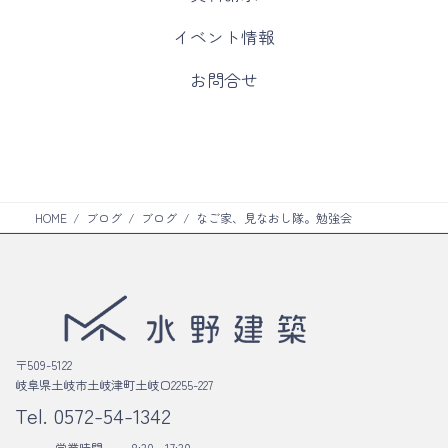
ラ
ム
カ
イベント情報
リ
ラ
ン
ム
カ
お問合せ
ク
リ
ラ
ン
ム
ク
リ
ン
ク
HOME
ブログ
ブログ
なご家、見なおし隊。勉強会
〒509-5122
岐阜県土岐市土岐津町土岐口2255-227
Tel.
0572-54-1342
営業時間
8:30 - 17:30