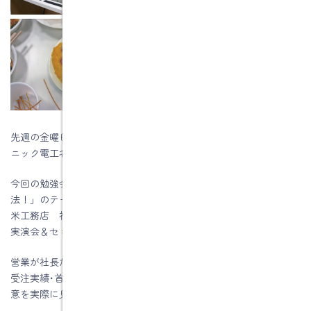
先週の金曜日２／４に「なご家、見なおし隊の勉強会」にパナソ
ニック電工名古屋ショールームに出かけました。
今回の勉強会は「１人でできる！オール電化リフォーム受注
法！」のテーマで、茨城県行方（なめかた）市にある株式会社久
米工務店 社長 久米義雄さんによるＩＨで料理を作りながらの
実演会＆セミナーでした。（マイ包丁を持参でした）
営業が社長だけのたったひとりなのに、「オール電化リフォーム
受注実績･首都圏第３位！」（パナソニック電工） を取られた極
意を実際に見学させていただきました。