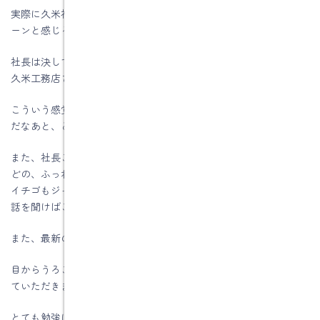
実際に久米社長が料理を作りながら、話している姿を見ると、ピ
ーンと感じることがたくさんありました。
社長は決してIHの売り込みをしていないのです。（でもお客さんは
久米工務店さんにオール電化を依頼されるんですよね）
こういう感覚が、モノを売るのではなく事を売るということなの
だなあと、とても納得させられました。
また、社長ご自慢のホットケーキはホットケーキとは思えないほ
どの、ふっわふわ。
イチゴもジャムになりかけみたいな感じでおいしー！
話を聞けばこの２年間で、1,000枚以上焼いたそうです。
また、最新のＩＨのグリルのなせる技だそうです。
目からうろこで、小さい工務店の強みと営業スタイルを勉強させ
ていただきました。
とても勉強になった１日になりました。