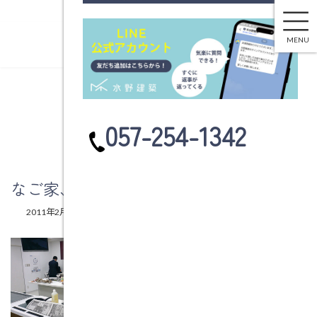
なご家、見なおし隊。勉強会
コ
ナ
ン
ビ
MENU
テ
ゲ
ン
ー
ツ
シ
へ
ョ
ブログ
ス
ン
カ
057-254-1342
キ
に
ラ
ッ
移
ム
プ
動
リ
ン
なご家、見なおし隊。勉強会
ク
最
2011年2月7日
2011年2月7日
水野建築
終
更
新
日
時
: