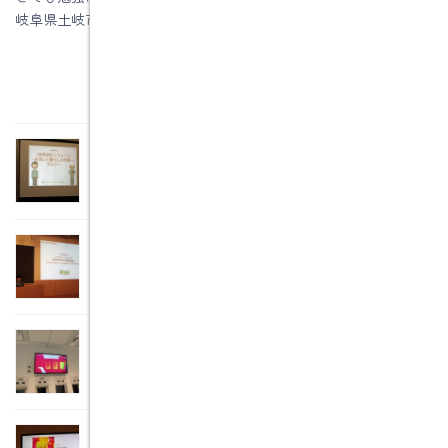
岐阜県土岐市注文住宅の水野建築でした。
関連記事
長寿命化リフォーム～住まいと暮らしの充実～
2018年12月17日
構造塾で勉強してきました。 架構設計のポイントと特殊形状
の構造設計
2018年12月10日
「住まいSｔｕｄｉｏ」 パート２
2018年11月22日
新宿にあるリクシルさんの「住まいSｔｕｄｉｏ」に出かけま