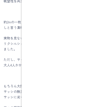
眺望性を両立させることが可能です。
約2mの一枚ガラスでできていて、閉めても開けても眺望の変化な
しと言う素晴らしいものなのです。
実物を見ないとうまく伝えられませんが、土岐市泉大沼町Ｙ様は
リクシルショールームでこのサッシを体感されて採用を決められ
ました。
ただし、サッシの外枠は幅が約4mありガラスがとても重たいので
大人4人かかりで建築現場に搬入して取付しなければなりません。
もちろん大開口サッシに断熱性がなくてはなりませんので、この
サッシの熱貫流率１．００Ｗ/㎡・Ｋ～１．５６Ｗ/㎡・Ｋと樹脂
サッシに劣らぬ性能です。