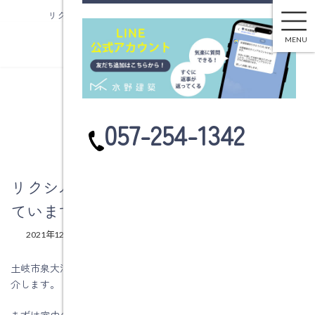
リクシルＬＷスライディング引戸を知っていますか？
コ
ナ
ン
ビ
MENU
テ
ゲ
ン
ー
ツ
シ
へ
ョ
ブログ
ス
ン
カ
057-254-1342
キ
に
ラ
ッ
移
ム
プ
動
リ
ン
リクシルＬＷスライディング引戸を知っ
ク
ていますか？
最
2021年12月6日
2021年12月6日
水野建築
終
更
土岐市泉大沼町Ｙ様邸で採用したＬＷスライディング引き戸を紹
新
介します。
日
時
:
まずは室内の写真と外からの写真をご覧ください。