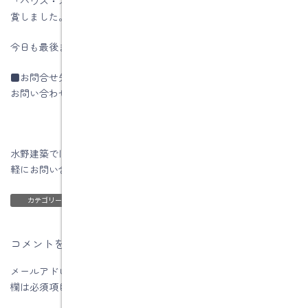
「ハウス・オブ・ザ・イヤー・イン・エナジー2019」優秀賞を受
賞しました。
今日も最後までお読みいただき、ありがとうございます♪
■お問合せ先
お問い合わせはコチラです
水野建築では「住いの相談」はいつでも行っていますので、お気
軽にお問い合わせ下さい。
ブログ
カテゴリー
コメントを残す
メールアドレスが公開されることはありません。
※
が付いている
欄は必須項目です