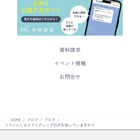
カ
資料請求
ラ
ム
カ
イベント情報
リ
ラ
ン
ム
カ
お問合せ
ク
リ
ラ
ン
ム
ク
リ
ン
ク
HOME
ブログ
ブログ
リクシルＬＷスライディング引戸を知っていますか？