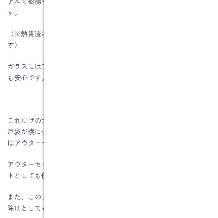
アルミ樹脂複合で、しかも引き戸でこの数字はとても高性能で
す。
（※熱貫流率は数字が小さければ小さいほど、断熱性能が高いで
す）
ガラスにはアルゴンガスかクリプトンガスが封入されていてとて
も安心です。
これだけの大きな横幅のある窓をいっきにスライドさせるための
戸袋が横に必要となります。これに対応するために、リクシルで
はアウターセット枠が用意されています。
アウターセット枠を隠しながら、外観の特徴的なデザインポイン
トとしても使えます。
また、このアウターセットが窓の前にスライドして、暑い時は日
除けとしても、外部からの視線よけとしても使えます。