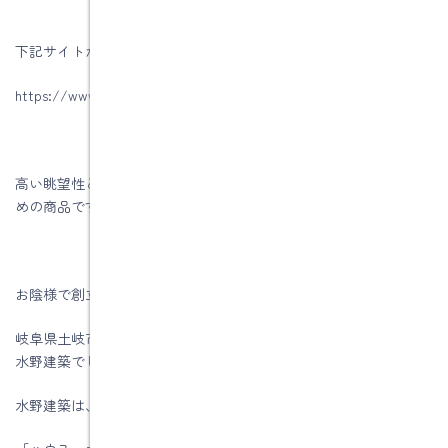
下記サイトからご確認下さい。
https://www.lixil.co.jp/lineup/window/lw/
高い眺望性とデザイン性を兼ね備えたLWスライディングはおすす
めの商品です。
お陰様で創立５6周年を迎える事が出来ました。
岐阜県土岐市、注文住宅＆省エネ・快適・健康リフォーム工事の
水野建築でした。
水野建築は、ZEHビルダー★★★★★☆(五つ星)です