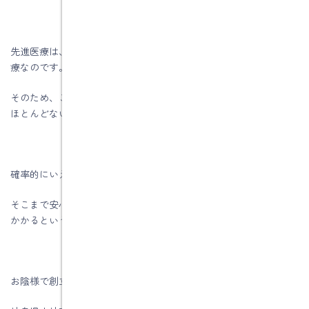
先進医療は、保険の対象にするかどうかを評価する実験段階の医
療なのです。
そのため、この制度を活用できるチャンスは、われわれ庶民には
ほとんどないといっても過言ではありません。
確率的にいえば、交通事故にあう可能性よりも低いのです。
そこまで安心が必要なら止めませんが、その分お金貯める時間が
かかるという点はご理解ください。
お陰様で創立５6周年を迎える事が出来ました。