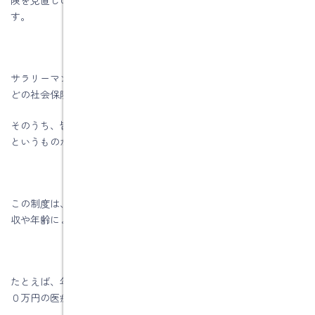
す。
サラリーマンの方なら厚生年金、公務員などの方の公務員共済な
どの社会保険に入っています。
そのうち、皆さんがお持ちの健康保険には、「高額療養費制度」
というものがあります。
この制度は、日本の公的医療保険にある仕組みの１つであり、年
収や年齢によって、自己負担の上限額が定められています。
たとえば、年収約３７０万～約７７０万円の方で、１カ月で１０
０万円の医療費がかかったとします。