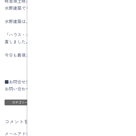
岐阜県土岐市、注文住宅＆省エネ・快適・健康リフォーム工事の
水野建築でした。
水野建築は、ZEHビルダー★★★★(四つ星)です
「ハウス・オブ・ザ・イヤー・イン・エナジー2019」優秀賞を受
賞しました。
今日も最後までお読みいただき、ありがとうございます♪
■お問合せ先
お問い合わせはコチラです
ブログ
カテゴリー
コメントを残す
メールアドレスが公開されることはありません。
※
が付いている