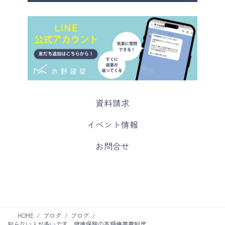
カ
資料請求
ラ
ム
カ
イベント情報
リ
ラ
ン
ム
カ
お問合せ
ク
リ
ラ
ン
ム
ク
リ
ン
ク
HOME
ブログ
ブログ
知らない人が多いです。健康保険の高額療養費制度