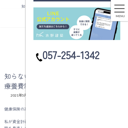
知らない人が多いです。健康保険の高額療養費制度
コ
ナ
ン
ビ
MENU
テ
ゲ
ン
ー
ツ
シ
へ
ョ
ブログ
ス
ン
カ
057-254-1342
キ
に
ラ
ッ
移
ム
プ
動
リ
ン
知らない人が多いです。健康保険の高額
ク
療養費制度
最
2021年5月20日
2021年5月20日
水野建築
終
更
健康保険の高額療養費制度を知らない人が多いです。
新
日
私が資金計画の話をする時に、前回のブログの家賃や通信費、保
時
:
険を見直しの話と一緒に健康保険の高額療養費制度の話をしま