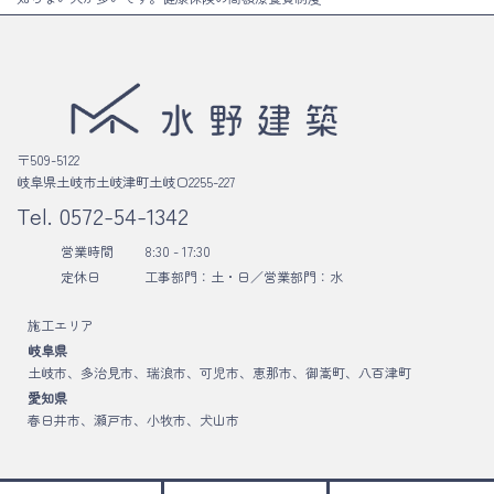
〒509-5122
岐阜県土岐市土岐津町土岐口2255-227
Tel.
0572-54-1342
営業時間
8:30 - 17:30
定休日
工事部門：土・日／
営業部門：水
施工エリア
岐阜県
土岐市、多治見市、瑞浪市、可児市、恵那市、御嵩町、八百津町
愛知県
春日井市、瀬戸市、小牧市、犬山市