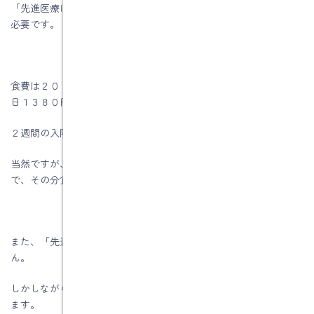
「先進医療にかかる費用」などは対象になりませんので、注意が
必要です。
食費は２０１８年４月に改訂されて一食４６０円になったので１
日１３８０円かかります。
２週間の入院でおよそ２万円かかります。
当然ですが、入院した方の食事は自宅で用意する必要がないの
で、その分食事が浮く計算になります。
また、「先進医療費は保険対象外では？」と思うかもしれませ
ん。
しかしながら、日本では、相当高度な治療が公的保険で受けられ
ます。