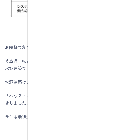
お陰様で創立５５周年を迎える事が出来ました。
岐阜県土岐市、注文住宅＆省エネ・快適・健康リフォーム工事の
水野建築でした。
水野建築は、ZEHビルダー★★★★(四つ星)です
「ハウス・オブ・ザ・イヤー・イン・エナジー2019」優秀賞を受
賞しました。
今日も最後までお読みいただき、ありがとうございます♪