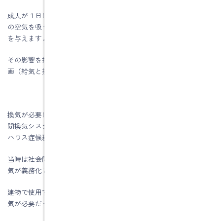
成人が１日に吸う空気の量はおよそ１万リットルです。それだけ
の空気を吸うという事は、空気が汚れていれば健康にも悪い影響
を与えますよね。
その影響を抑えるためにも、住宅を設計する時にしっかり換気計
画（給気と排気）を立てることが大切です。
換気が必要になった経緯ですが、２００３年に換気設備（２４時
間換気システム）の設置が義務付けられました。背景にはシック
ハウス症候群があります。
当時は社会問題となっており、これを防ぐ目的で２４時間計画換
気が義務化されました。
建物で使用する建材から発散する化学物質を排出するために、換
気が必要だったのです。