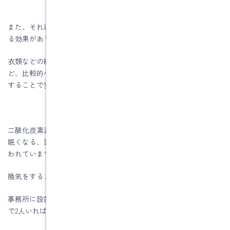
また、それ以外にも空気中に浮遊しているハウスダストを除去す
る効果があります。
衣類などの繊維くずや花粉、ＰＭ２．５、かび、ペットの毛な
ど、比較的小さく軽いものは空気中を浮遊しているので、換気を
することで空気と一緒に室外に排出できます。
二酸化炭素濃度が1.000ppmを超えると不快感や作業効率の低下、
眠くなる、頭痛がする、集中力が落ちる、息苦しさが生じるとい
われています。
換気をすることで濃度を下げることが出来ます。
事務所に設置してある二酸化炭素測定器（部屋を締め切った状態
で2人いれば45分で1000ｐｐｍを超えますよ）