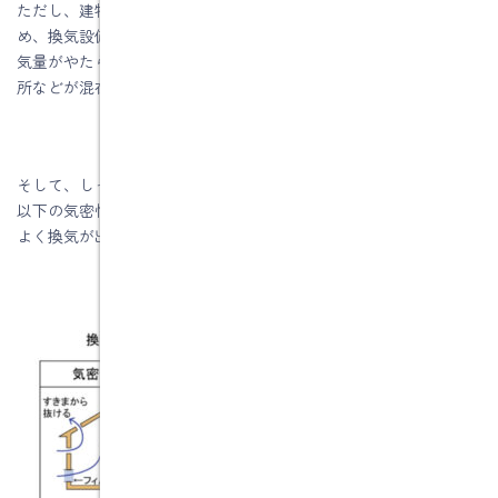
ただし、建物に隙間が多いと、そこから隙間風が出入りするた
め、換気設備が効率よく機能しません。換気が機能しないと、換
気量がやたら多く寒い場所や、換気されず空気が汚れたままの場
所などが混在します
そして、しっかり換気するためには、気密測定をしてＣ値１．０
以下の気密性能を確保してください。気密性能が高くなると効率
よく換気が出来ます。