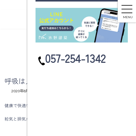
呼吸は人にも建物にも大切ですね
コ
ナ
ン
ビ
MENU
テ
ゲ
ン
ー
ツ
シ
へ
ョ
ブログ
ス
ン
カ
057-254-1342
キ
に
ラ
ッ
移
ム
プ
動
リ
ン
呼吸は人にも建物にも大切ですね
ク
最
2020年8月3日
2020年8月3日
水野建築
終
更
健康で快適な生活を送るためには換気は不可欠です。
新
日
給気と排気が確実に行われるように住宅をつくりましょう。
時
: