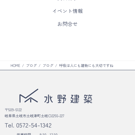
ラ
ム
カ
イベント情報
リ
ラ
ン
ム
カ
お問合せ
ク
リ
ラ
ン
ム
ク
リ
ン
ク
HOME
ブログ
ブログ
呼吸は人にも建物にも大切ですね
〒509-5122
岐阜県土岐市土岐津町土岐口2255-227
Tel.
0572-54-1342
営業時間
8:30 - 17:30