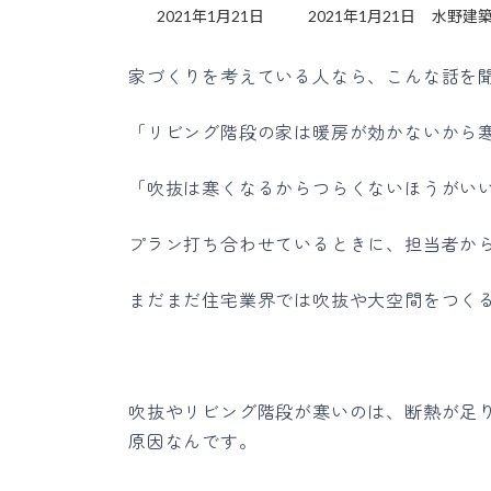
最
2021年1月21日
2021年1月21日
水野建
終
更
家づくりを考えている人なら、こんな話を
新
日
時
「リビング階段の家は暖房が効かないから
:
「吹抜は寒くなるからつらくないほうがい
プラン打ち合わせているときに、担当者か
まだまだ住宅業界では吹抜や大空間をつく
吹抜やリビング階段が寒いのは、断熱が足
原因なんです。