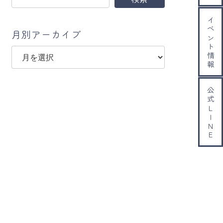
イベント情報
月別アーカイブ
ア
ー
カ
イ
公式ＬＩＮＥ
ブ