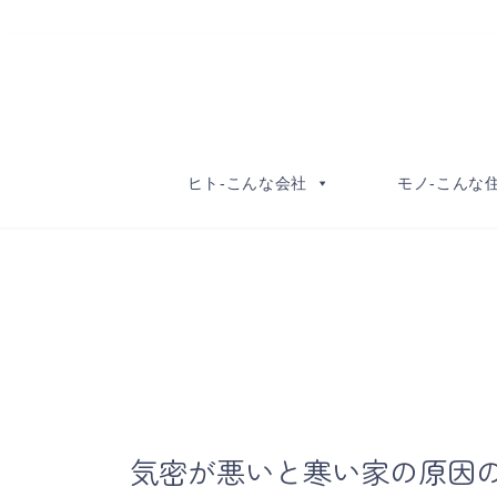
コ
ナ
ン
ビ
テ
ゲ
ン
ー
ツ
シ
へ
ョ
ヒト-こんな会社
モノ-こんな
ス
ン
キ
に
ッ
移
プ
動
気密が悪いと寒い家の原因