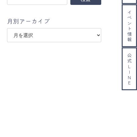
イベント情報
月別アーカイブ
ア
ー
カ
イ
公式ＬＩＮＥ
ブ