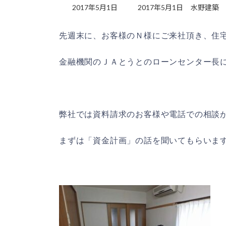
最
2017年5月1日
2017年5月1日
水野建築
終
更
先週末に、お客様のＮ様にご来社頂き、住
新
日
時
金融機関のＪＡとうとのローンセンター長
:
弊社では資料請求のお客様や電話での相談
まずは「資金計画」の話を聞いてもらいま