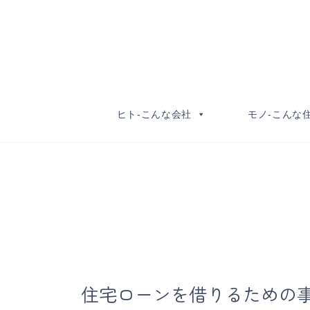
コ
ナ
ン
ビ
テ
ゲ
ン
ー
ツ
シ
へ
ョ
ヒト-こんな会社
モノ-こんな
ス
ン
キ
に
ッ
移
プ
動
住宅ローンを借りるための