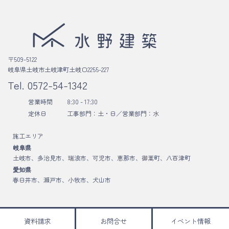
〒509-5122
岐阜県土岐市土岐津町土岐口2255-227
Tel.
0572-54-1342
営業時間
8:30 - 17:30
定休日
工事部門：土・日／
営業部門：水
施工エリア
岐阜県
土岐市、多治見市、瑞浪市、可児市、恵那市、御嵩町、八百津町
愛知県
春日井市、瀬戸市、小牧市、犬山市
Copyright © 水野建築 All Rights Reserved.
資料請求
お問合せ
イベント情報