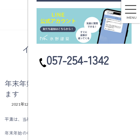
年末年始の冬季休業についてお知らせします
コ
ナ
ン
ビ
MENU
テ
ゲ
ン
ー
ツ
シ
へ
ョ
イベント情報・お知らせ
ス
ン
カ
057-254-1342
キ
に
ラ
ッ
移
ム
プ
動
リ
ン
年末年始の冬季休業についてお知らせし
ク
ます
最
2021年12月12日
2025年12月4日
水野建築
終
更
平素は、当社をご愛顧頂き厚く御礼申し上げます。
新
日
年末年始の冬季休業につきましてお知らせ致します。
時
: