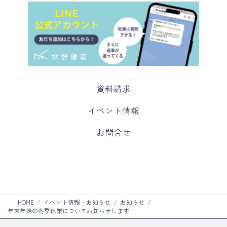
カ
資料請求
ラ
ム
カ
イベント情報
リ
ラ
ン
ム
カ
お問合せ
ク
リ
ラ
ン
ム
ク
リ
ン
ク
HOME
イベント情報・お知らせ
お知らせ
年末年始の冬季休業についてお知らせします