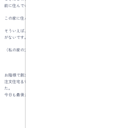
前に住んでいた家はゴキブリとムカデが頻繁に出ていたが、
この家に住んでからは一匹も見たことがないとの事でした。
そういえば、私の家も同じ工法の高気密高断熱ですので見たこと
がないです。
（私の家の方がＳ様より半年早く完成しています。）
お陰様で創立５２周年を迎える事が出来ました。
注文住宅＆省エネ・快適・健康リフォーム工事の水野建築でし
た。
今日も最後までお読みいただき、ありがとうございます♪