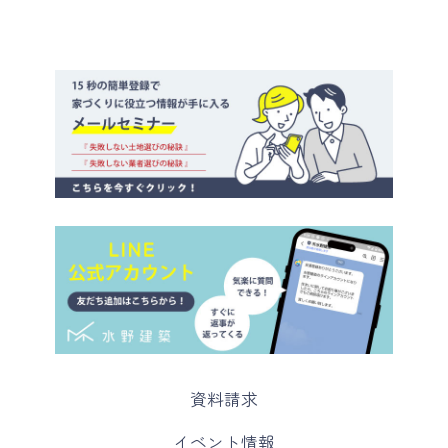
カ
資料請求
ラ
ム
カ
イベント情報
リ