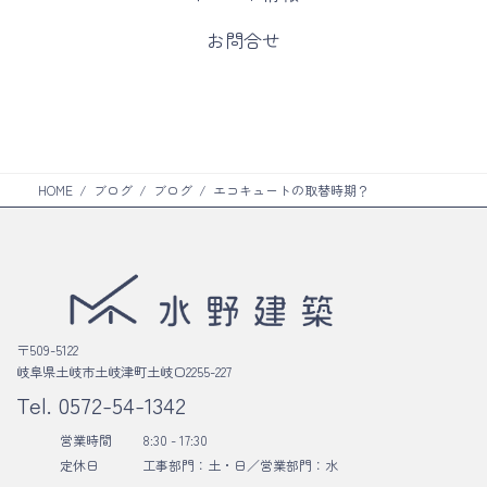
ラ
ン
ム
カ
お問合せ
ク
リ
ラ
ン
ム
ク
リ
ン
ク
HOME
ブログ
ブログ
エコキュートの取替時期？
〒509-5122
岐阜県土岐市土岐津町土岐口2255-227
Tel.
0572-54-1342
営業時間
8:30 - 17:30
定休日
工事部門：土・日／
営業部門：水