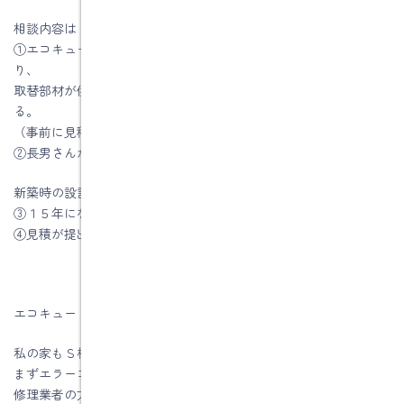
相談内容は
①エコキュートにエラーコードの表示が出てくる回数が多くな
り、
取替部材が供給できないかもしれないので、取替を検討してい
る。
（事前に見積書は提出してあります。）
②長男さんが来年の４月になると中学生になるので、
新築時の設計通りに１２帖の子供室を２つに分けたい。
③１５年になるので建物の外部、内部、床下の点検をしてほしい
④見積が提出してある外壁塗装工事の打ち合わせ
エコキュートの取替工事ですが、
私の家もＳ様と同じようなことが起こっていました。
まずエラーコードをメーカーさんの修理窓口に連絡をします。
修理業者の方から連絡が入り訪問日時が決まります。