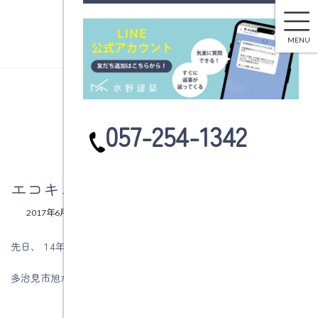
エコキュートの取替時期？
コ
ナ
ン
ビ
MENU
テ
ゲ
ン
ー
ツ
シ
へ
ョ
ブログ
ス
ン
カ
057-254-1342
キ
に
ラ
ッ
移
ム
プ
動
リ
ン
エコキュートの取替時期？
ク
最
2017年6月19日
2017年6月19日
水野建築
終
更
先日、１4年前に高気密・高断熱で新築をした
新
日
多治見市旭が丘町Ｓ様から相談の連絡があり伺いました。
時
: