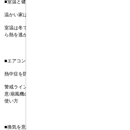
■室温と健康の関係
温かい家は寿命を延ばす
室温は冬でも
18
度以上に
/12
度未満は頻尿リスクが
5
倍
/
窓か
ら熱を逃がさない方法
■エアコンを上手に使う
熱中症を防ぐ家
警戒ラインは室温
28
度湿度
70%/
マンション最上階は要注
意
/
扇風機の回しっぱなしは
×/
エアコン「除湿」「冷房」の
使い方
■換気を意識する毎日