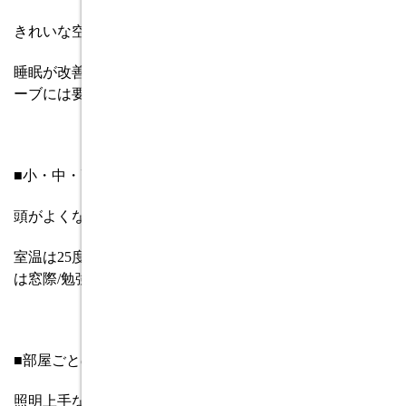
きれいな空気をつくる家
睡眠が改善
/
ぜんそく・鼻炎を防ぐ
/
学習効率向上
/
石油スト
ーブには要注意
■小・中・高校生、保護者、サラリーマン必読
!
頭がよくなる環境
室温は
25
度付近が最強
/
畳の部屋で集中力持続
/
机を置くの
は窓際
/
勉強前の
10
分運動のすすめ
■部屋ごとの工夫が大事
照明上手な家で元気になる