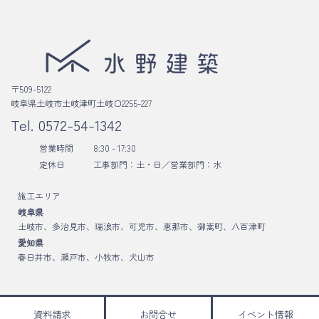
〒509-5122
岐阜県土岐市土岐津町土岐口2255-227
Tel.
0572-54-1342
営業時間
8:30 - 17:30
定休日
工事部門：土・日／
営業部門：水
施工エリア
岐阜県
土岐市、多治見市、瑞浪市、可児市、恵那市、御嵩町、八百津町
愛知県
春日井市、瀬戸市、小牧市、犬山市
資料請求
お問合せ
イベント情報
Copyright © 水野建築 All Rights Reserved.