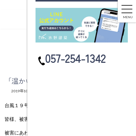
「温かい家は寿命を延ばす」 文春ﾑｯｸ
コ
ナ
ン
ビ
MENU
テ
ゲ
ン
ー
ツ
シ
へ
ョ
ブログ
ス
ン
カ
057-254-1342
キ
に
ラ
ッ
移
ム
プ
動
リ
ン
「温かい家は寿命を延ばす」 文春ﾑｯｸ
ク
最
2019年10月14日
2019年10月14日
水野建築
終
更
台風１９号は各地に被害をもたらしましたね。
新
日
時
皆様、被害はございませんでしたでしょうか。
:
被害にあわれた方にはお見舞い申し上げます。