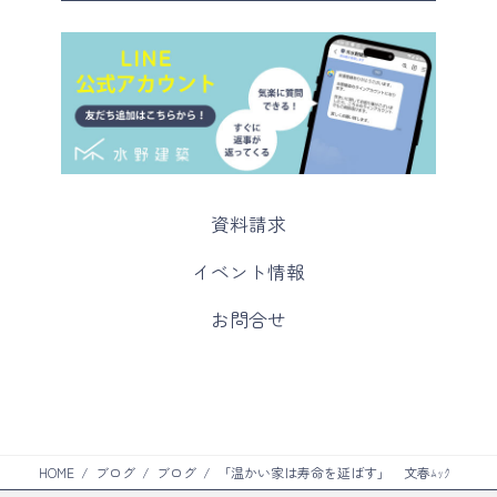
カ
資料請求
ラ
ム
カ
イベント情報
リ
ラ
ン
ム
カ
お問合せ
ク
リ
ラ
ン
ム
ク
リ
ン
ク
HOME
ブログ
ブログ
「温かい家は寿命を延ばす」 文春ﾑｯｸ