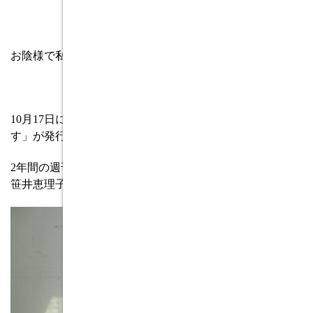
お陰様で私の周りは大きな被害はありませんでした。
10
月
17
日に 文春ムックさんから「温かい家は寿命を延ば
す」が発行されます。
2
年間の週刊文集に記事を書かれていたジャ－ナリストの
笹井恵理子さんの記事をまとめられたものです。