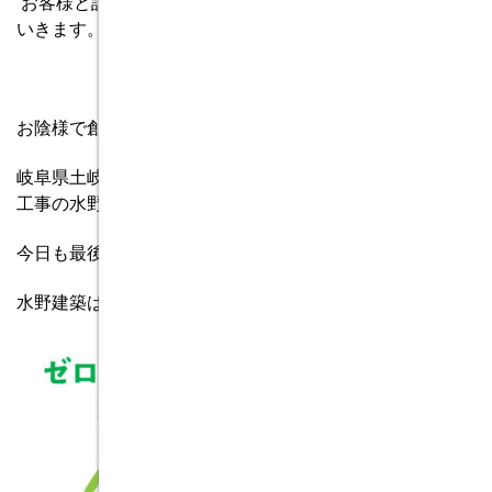
お客様と話をするときにはこの本を参考にして、話して
いきます。
お陰様で創立５４周年を迎える事が出来ました。
岐阜県土岐市、注文住宅＆省エネ・快適・健康リフォーム
工事の水野建築でした。
今日も最後までお読みいただき、ありがとうございます♪
水野建築は、
ZEH
ビルダー
★★★★★(
五つ星
)
です