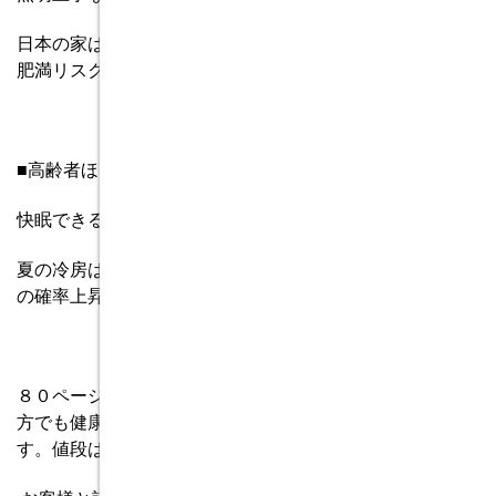
日本の家は日中暗く夜は明るすぎる
/
睡眠中は豆電球でも
肥満リスク
/
リビングは
LED
寝室には白熱球
■高齢者ほど影響大夏でも、冬でも
!
快眠できる家
夏の冷房は睡眠前半がガギ
/
室内「乾燥」でいびきや覚醒
の確率上昇
/
室温を上げる
&
維持する隙間対策
８０ページですので、一気に読むことが出来るし、一般の
方でも健康と断熱の関係を理解しやすい内容となっていま
す。値段は
880
円（税込み）です