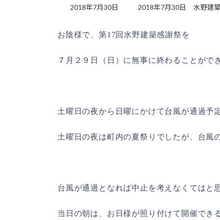
最
2018年7月30日
2018年7月30日
水野建
終
更
お陰様で、第
17
回水野建築感謝祭を
新
日
時
７月２９日（日）に無事に終わることがで
:
土曜日の夜から日曜にかけて台風が通過予
土曜日の夜は町内の夏祭りでしたが、台風
台風が通過となれば中止を考えなくてはと
当日の朝は、お日様が照り付けて開催でき