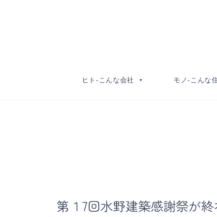
コ
ナ
ン
ビ
テ
ゲ
ン
ー
ツ
シ
へ
ョ
ヒト-こんな会社
モノ-こんな
ス
ン
キ
に
ッ
移
プ
動
第１7回水野建築感謝祭が終