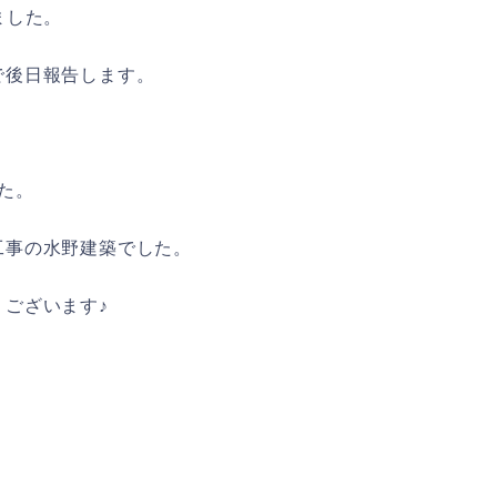
ました。
で後日報告します。
た。
工事の水野建築でした。
うございます
♪