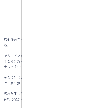
帰宅後の手洗いは、感染症の予防のためにも大切なことですよ
ね。
でも、ドアを開けたり電気を付けたりと、手を洗う前に部屋のあ
ちこちに触るので、手にウイルスが付いているかも、と考えると
少し不安です。
そこで注目されているのが、玄関付近に設置する洗面台があれ
ば、家に帰ってきて真っ先に手を洗うことができます。
汚れた手で部屋に入らないので、室内にウイルスやばい菌を持ち
込む心配がぐっと減ります。