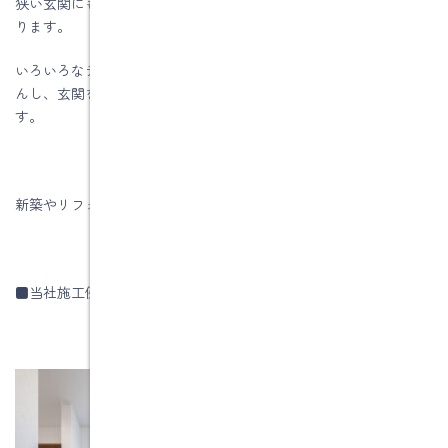
狭い玄関にも設置できるコンパクトサイズの洗面台がたくさんあ
ります。
いろいろなデザインから選べて、玄関のインテリアを損ないませ
んし、玄関をセンスアップできるようなおしゃれなものもありま
す。
新築やリフォ－ムを行うときは是非設置したいですね
■当社施工例です