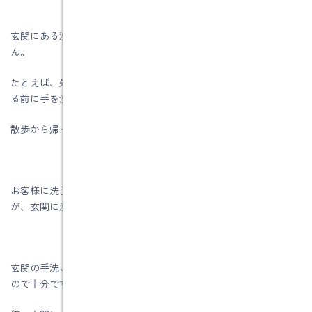
玄関にある洗面台のメリットは、感染症対策だけではありませ
ん。
たとえば、外遊びや庭仕事などで手に土が付いていても部屋に入
る前に手を洗えます。
散歩から帰ったペットの足を拭く時にも便利です。
お客様に洗面室を見られることに抵抗がある人もいると思います
が、玄関に洗面台があれば、洗面室に通さずにすみます。
玄関の手洗い場は、手洗いやうがいをするだけなので、小さなも
ので十分です。