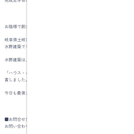
お陰様で創立５6周年を迎える事が出来ました。
岐阜県土岐市、注文住宅＆省エネ・快適・健康リフォーム工事の
水野建築でした。
水野建築は、ZEHビルダー★★★★★☆(五つ星)です
「ハウス・オブ・ザ・イヤー・イン・エナジー2019」優秀賞を受
賞しました。
今日も最後までお読みいただき、ありがとうございます♪
■お問合せ先
お問い合わせはコチラです