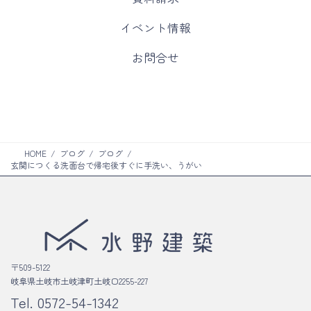
ラ
ム
カ
イベント情報
リ
ラ
ン
ム
カ
お問合せ
ク
リ
ラ
ン
ム
ク
リ
ン
ク
HOME
ブログ
ブログ
玄関につくる洗面台で帰宅後すぐに手洗い、うがい
〒509-5122
岐阜県土岐市土岐津町土岐口2255-227
Tel.
0572-54-1342