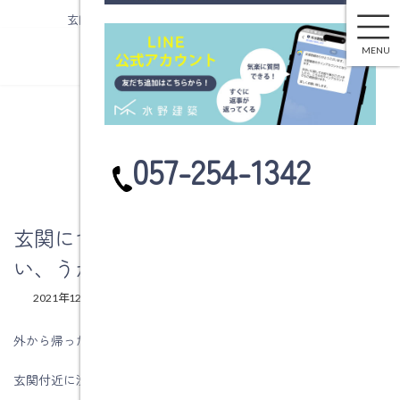
玄関につくる洗面台で帰宅後すぐに手洗い、うがい
コ
ナ
ン
ビ
MENU
テ
ゲ
ン
ー
ツ
シ
へ
ョ
ブログ
ス
ン
カ
057-254-1342
キ
に
ラ
ッ
移
ム
プ
動
リ
ン
玄関につくる洗面台で帰宅後すぐに手洗
ク
い、うがい
最
2021年12月23日
2021年12月23日
水野建築
終
更
外から帰ったら真っ先に手洗いやうがいをしたいですね。
新
日
玄関付近に洗面台を設置すれば、そんな思いが叶います。
時
: