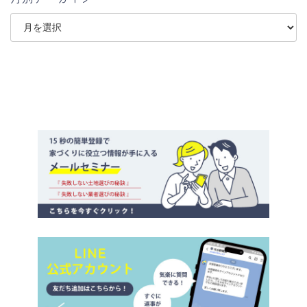
ア
ー
カ
イ
ブ