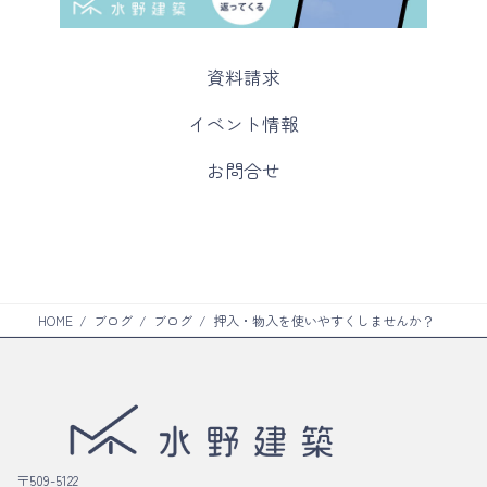
カ
資料請求
ラ
ム
カ
イベント情報
リ
ラ
ン
ム
カ
お問合せ
ク
リ
ラ
ン
ム
ク
リ
ン
ク
HOME
ブログ
ブログ
押入・物入を使いやすくしませんか？
〒509-5122