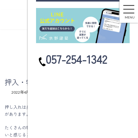
押入・物入を使いやすくしませんか？
コ
ナ
ン
ビ
MENU
テ
ゲ
ン
ー
ツ
シ
へ
ョ
ブログ
ス
ン
カ
057-254-1342
キ
に
ラ
ッ
移
ム
プ
動
リ
ン
押入・物入を使いやすくしませんか？
ク
最
2022年4月4日
2022年4月4日
水野建築
終
更
押し入れは奥行きが80ｃｍあり少し深く、とても大きな収納容量
新
があります。
日
時
:
たくさんの物を収納することができるけれど、なんだか使いづら
いと感じることもありませんか？