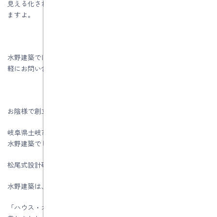
見える化された棚は使い勝手がよく、ムダナスペースがなくなり
ますよ。
水野建築では「住いの相談」はいつでも行っていますので、お気
軽にお問い合わせ下さい。
お陰様で創立５７周年を迎える事が出来ました。
岐阜県土岐市、注文住宅＆省エネ・快適・健康リフォーム工事の
水野建築でした。
松尾式設計研修プログラム受講して実践しています。
水野建築は、ZEHビルダー★★★★★☆(五つ星)です。
「ハウス・オブ・ザ・イヤー・イン・エナジー2019」優秀賞を受