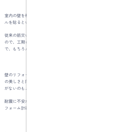
室内の壁を補強するには壁を剥して補強金物を設置し、耐震パネ
ルを貼るという方法があります。
従来の筋交いを入れる工法と違い、床や天井を剥さなくてもいい
ので、工期もコストも抑えられます。壁紙を貼って仕上げるの
で、もちろん見た目も美しく生まれ変わります。
壁のリフォームのタイミングで耐震工事を取り入れると、見た目
の美しさと同時に地震への安心も手に入ります。コスト面で無駄
がないのもメリットです。
耐震に不安があるなら、専門家に「耐震診断」をしてもらい、リ
フォーム計画と合わせて相談するといいでしょう。