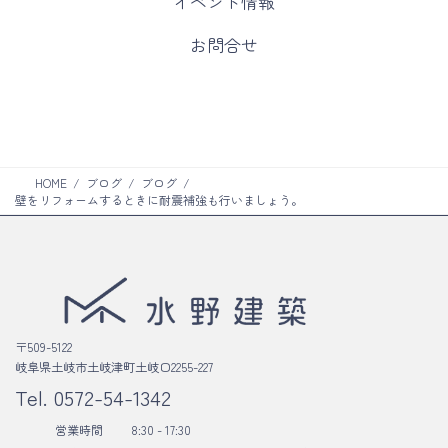
イベント情報
リ
ラ
ン
ム
カ
お問合せ
ク
リ
ラ
ン
ム
ク
リ
ン
ク
HOME
ブログ
ブログ
壁をリフォームするときに耐震補強も行いましょう。
〒509-5122
岐阜県土岐市土岐津町土岐口2255-227
Tel.
0572-54-1342
営業時間
8:30 - 17:30