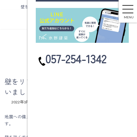
壁をリフォームするときに耐震補強も行いましょう。
コ
ナ
ン
ビ
MENU
テ
ゲ
ン
ー
ツ
シ
へ
ョ
ブログ
ス
ン
カ
057-254-1342
キ
に
ラ
ッ
移
ム
プ
動
リ
ン
壁をリフォームするときに耐震補強も行
ク
いましょう。
最
2022年3月28日
2022年3月28日
水野建築
終
更
地震への備えとしては大切な住まいの耐震性能を上げることで
新
す。
日
時
:
壁を強くすれば、耐震性がアップします。