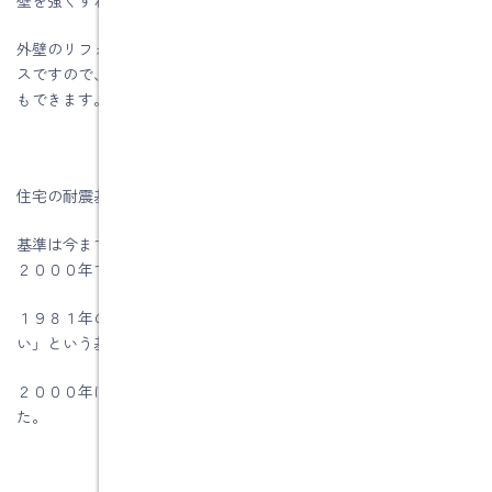
外壁のリフォームや壁紙の張り替えのタイミングは補強のチャン
スですので、同時に工事を行う事でトータルコストを抑えること
もできます。
住宅の耐震基準は、建築基準法で定められています。
基準は今まで何度か見直され、大きく変わったのが１９８１年と
２０００年です。
１９８１年の改正で「震度６程度の大地震でも建物が倒壊しな
い」という基準になり、
２０００年に木造住宅に関する基準がより厳しく改正されまし
た。