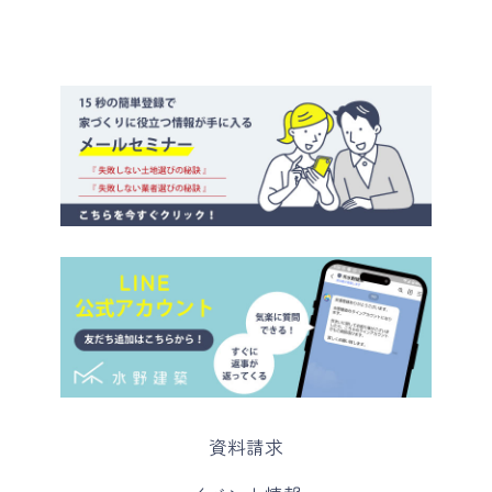
カ
資料請求
ラ
ム
カ