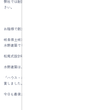
弊社では耐震診断を行っていますので、お気軽にお問い合わせ下
さい。
お陰様で創立５7周年を迎える事が出来ました。
岐阜県土岐市、注文住宅＆省エネ・快適・健康リフォーム工事の
水野建築でした。
松尾式設計研修プログラム受講して実践しています。
水野建築は、ZEHビルダー★★★★★☆(五つ星)です。
「ハウス・オブ・ザ・イヤー・イン・エナジー2019」優秀賞を受
賞しました。
今日も最後までお読みいただき、ありがとうございます♪