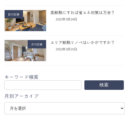
高断熱にすれば省エネ対策は万全？
前の記事
2022年3月24日
エリア断熱リノベはいかがですか？
次の記事
2022年3月31日
キーワード検索
検索
月別アーカイブ
ア
ー
カ
イ
ブ