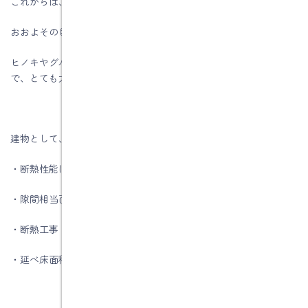
これからは、このＶシステムもお客様に、ご提案できます。
おおよその目安の金額としては、100万円～120万円です。
ヒノキヤグループさんの「Z空調」の半額程度で設置可能ですの
で、とても大事な部分になります。
建物として、下記性能が必要となります
・断熱性能は等級6以上
・隙間相当面積 Ｃ値は0.5以下
・断熱工事 基礎断熱、屋根断熱、充填断熱か外断熱
・延べ床面積はおおよそ40坪程度です。