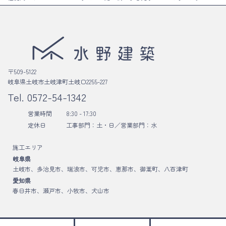
〒509-5122
岐阜県土岐市土岐津町土岐口2255-227
Tel.
0572-54-1342
営業時間
8:30 - 17:30
定休日
工事部門：土・日／
営業部門：水
施工エリア
岐阜県
土岐市、多治見市、瑞浪市、可児市、恵那市、御嵩町、八百津町
愛知県
春日井市、瀬戸市、小牧市、犬山市