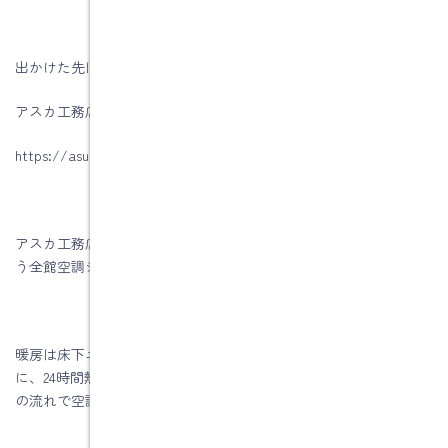
出かけた先は、静岡県富士宮市 アスカ工務店さんです
アスカ工務店さんのブログは下記です
https://asuka-re.com/archives/1035
アスカ工務店は、MXエンジニアリングさんの「Vシステム」とい
う全館空調システムを採用されています。
暖房は床下エアコンで行い、冷房は2階ホールに取付けたエアコン
に、24時間熱交換システムを絡めて、シンプルな機器構成＆空気
の流れで空調する新発想で価格を抑えた全館空調システムです。