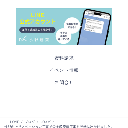
カ
資料請求
ラ
ム
カ
イベント情報
リ
ラ
ン
ム
カ
お問合せ
ク
リ
ラ
ン
ム
ク
リ
ン
ク
HOME
ブログ
ブログ
性能向上リノベーション工事での全館空調工事を見学に出かけました。