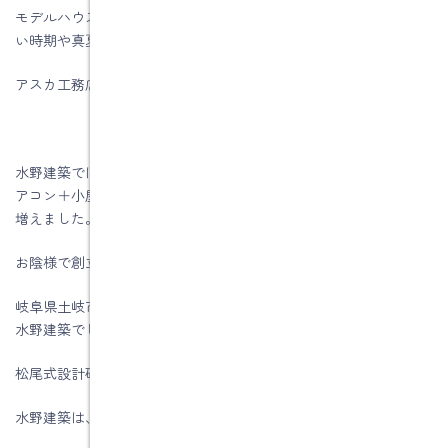
モデルハウスとして5年間くらい使用されるそうなので、真冬の寒
い時期や真夏の暑い時期に見学させてもらえそうです。
アスカ工務店様、有難うございました
水野建築では全館空調の提案としては、松尾和也先生の「床下エ
アコン＋小屋裏エアコン」のシステムでしたが、一つ引き出しが
増えました。
お陰様で創立５8周年を迎える事が出来ました。
岐阜県土岐市、注文住宅＆省エネ・快適・健康リフォーム工事の
水野建築でした。
松尾式設計研修プログラム受講して実践しています。
水野建築は、ZEHビルダー★★★★(四つ星)です