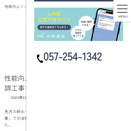
性能向上リノベーション工事での全館空調工事を見学に出かけました。
コ
ナ
ン
ビ
MENU
テ
ゲ
ン
ー
ツ
シ
へ
ョ
ブログ
ス
ン
カ
057-254-1342
キ
に
ラ
ッ
移
ム
プ
動
リ
ン
性能向上リノベーション工事での全館空
ク
調工事を見学に出かけました。
最
2023年11月13日
2023年11月13日
水野建築
終
更
先月の終わりに、静岡県富士宮市に「性能向上リノベーション工
新
事」での全館空調工事を施工された完成現場見学に出かけまし
日
時
た。
: