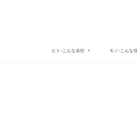
コ
ナ
ン
ビ
テ
ゲ
ン
ー
ツ
シ
へ
ョ
ヒト-こんな会社
モノ-こんな
ス
ン
キ
に
ッ
移
プ
動