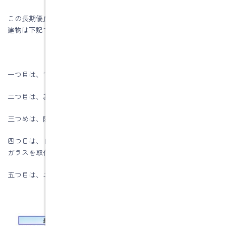
この長期優良住宅化リフォーム推進事業の補助金を活用しやすい
建物は下記です。
一つ目は、できれば昭和56年6月1日以降で工事がいいです。
二つ目は、基礎の高さが30㎝以上あれば大丈夫です
三つめは、防蟻工事が必須になります。
四つ目は、ＬＤＫと、その他の居室1室の窓全てにＬｏｗ－Ｅ複層
ガラスを取付けます
五つ目は、エコキュート（高効率給湯器）に取替ます