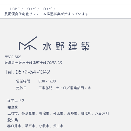
HOME
ブログ
ブログ
長期優良住宅化リフォーム推進事業が始まっています
〒509-5122
岐阜県土岐市土岐津町土岐口2255-227
Tel.
0572-54-1342
営業時間
8:30 - 17:30
定休日
工事部門：土・日／
営業部門：水
施工エリア
岐阜県
土岐市、多治見市、瑞浪市、可児市、恵那市、御嵩町、八百津町
愛知県
春日井市、瀬戸市、小牧市、犬山市