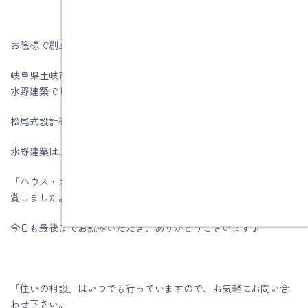
お陰様で創立５8周年を迎える事が出来ました。
岐阜県土岐市、注文住宅＆省エネ・快適・健康リフォーム工事の
水野建築でした。
松尾式設計研修プログラム受講して実践しています。
水野建築は、ZEHビルダー★★★★(四つ星)です
「ハウス・オブ・ザ・イヤー・イン・エナジー2019」優秀賞を受
賞しました。
今日も最後までお読みいただき、ありがとうございます♪
「住いの相談」はいつでも行っていますので、お気軽にお問い合
わせ下さい。