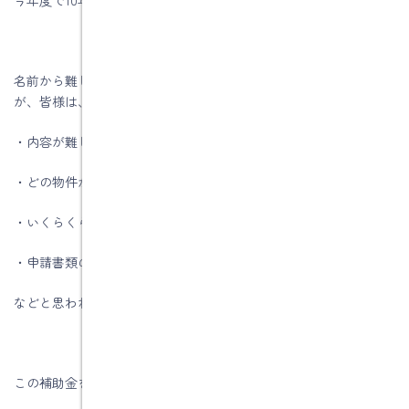
名前から難しそうな「長期優良住宅化リフォーム推進事業」です
が、皆様は、
・内容が難しそうで申請のハードルが高そう
・どの物件が補助金の対象となるのかわからない
・いくらくらいの補助金がでるのかわからない
・申請書類の作成が面倒
などと思われている方が多いと思います。
この補助金を活用すると、