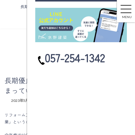
長期優良住宅化リフォーム推進事業が始まっています
コ
ナ
ン
ビ
MENU
テ
ゲ
ン
ー
ツ
シ
へ
ョ
ブログ
ス
ン
カ
057-254-1342
キ
に
ラ
ッ
移
ム
プ
動
リ
ン
長期優良住宅化リフォーム推進事業が始
ク
まっています
最
2023年5月18日
2023年5月18日
水野建築
終
更
リフォーム工事の補助金で、「長期優良住宅化リフォーム推進事
新
業」というのがあります。
日
時
:
今年度で10年目の事業です。