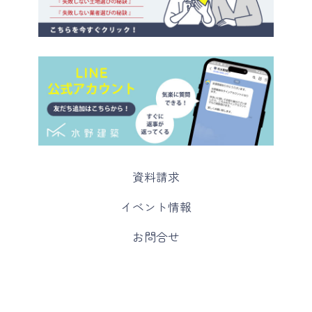
カ
資料請求
ラ
ム
カ
イベント情報
リ
ラ
ン
ム
カ
お問合せ
ク
リ
ラ
ン
ム
ク
リ
ン
ク