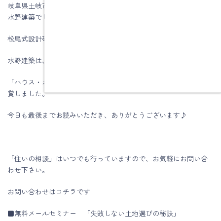
岐阜県土岐市、注文住宅＆省エネ・快適・健康リフォーム工事の
水野建築でした。
松尾式設計研修プログラム受講して実践しています。
水野建築は、ZEHビルダー★★★★(四つ星)です
「ハウス・オブ・ザ・イヤー・イン・エナジー2019」優秀賞を受
賞しました。
今日も最後までお読みいただき、ありがとうございます♪
「住いの相談」はいつでも行っていますので、お気軽にお問い合
わせ下さい。
お問い合わせはコチラです
■無料メールセミナー 「失敗しない土地選びの秘訣」