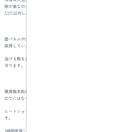
除が楽なのと、お湯を張って、湯の温度の低下が5時間経っても
2.5℃以内しかありません。
壁パネルや天井・床パネルに断熱材材を張りつけた断熱パネルを
採用しています。
逃げる熱を逃がしにくくして、あたためた浴室の温度をしっかり
守ります。
暖房換気乾燥機を採用すると真冬でも30分くらいで浴室の室温は
20℃にはなります。
ヒートショックを予防するためにも是非つけて頂きたい商品で
す。
1時間使用して50円くらいだと思われます。換気だけなら1時間1円