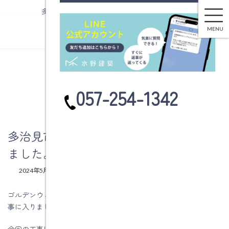
多治見市諏訪町町Ｋ様邸改修工事に入りました。
コ
ナ
ン
ビ
MENU
テ
ゲ
ン
ー
ツ
シ
へ
ョ
ブログ
ス
ン
カ
057-254-1342
キ
に
ラ
ッ
移
ム
プ
動
リ
ン
多治見市諏訪町町Ｋ様邸改修工事に入り
ク
ました。
最
2024年5月13日
2024年5月13日
水野建築
終
更
ゴルデンウィーク明けの5月7日から多治見市諏訪町町Ｋ様邸改修工
新
事に入りました。
日
時
:
今回の工事は、既存の浴室と洗面室を解体して新しくする改修工