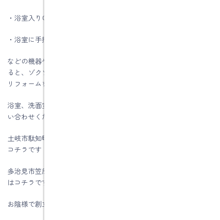
・浴室入り口には大きな段差がある
・浴室に手摺が欲しくなった
などの機器や設備の調子が悪いことによるお困りや、「浴室に入
ると、ゾクゾクするほど寒い」等の、お困りが気になり始めたら
リフォームを検討する時期になってきています。
浴室、洗面室のリフォーム工事を考えている方は、お気軽にお問
い合わせください
土岐市駄知町Ｔ様邸性能向上リノベーション工事のお客様の声は
コチラです
多治見市笠原町Ｋ様邸性能向上リノベーション工事のお客様の声
はコチラです
お陰様で創立５9周年を迎える事が出来ました。