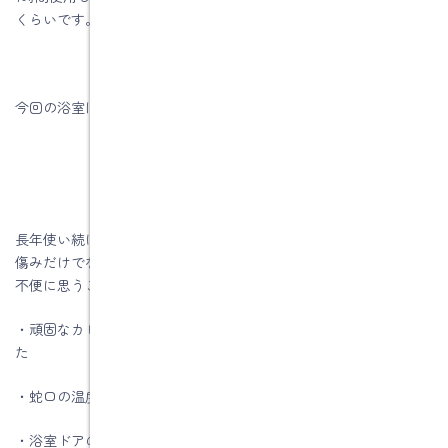
くらいです。
今回の浴室は、クリナップのユニットバスです。
長年使い続けてきたお風呂が古くなってくると、見た目の汚れや
傷みだけでなくライフスタイルの変化等にともない、いろいろと
不便に思うことが出てきます。
・頑固なカビが、がんばって落とそうとしても落ちなくなってき
た
・蛇口の温度調節がうまくいかない
・浴室ドアの開け閉めがしにくい