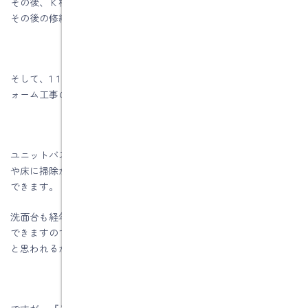
その後、Ｋ様邸の離れの新築工事（高気密高断熱住宅）を行い、
その後の修繕工事を行っていました。
そして、1１月にカレンダー配りでお会いしてＫ様から今回のリフ
ォーム工事の話を頂きました。
ユニットバスからユニットのリフォーム工事ですので、壁パネル
や床に掃除が行き届かず黒ずんでいる所はありますが、まだ使用
できます。
洗面台も経年劣化はしてますが今のままで十分に使用することが
できますので、「まだ浴室・洗面室リフォームは早いのでは？」
と思われるかもしれません。