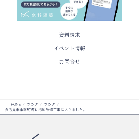
カ
資料請求
ラ
ム
カ
イベント情報
リ
ラ
ン
ム
カ
お問合せ
ク
リ
ラ
ン
ム
ク
リ
ン
ク
HOME
ブログ
ブログ
多治見市諏訪町町Ｋ様邸改修工事に入りました。