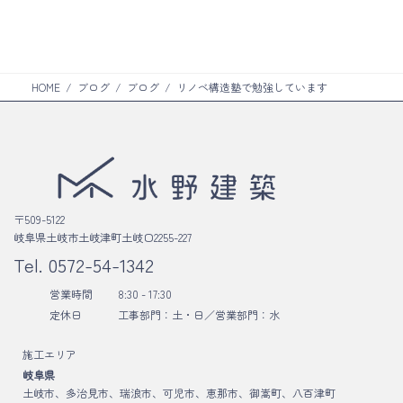
ク
リ
ン
ク
HOME
ブログ
ブログ
リノベ構造塾で勉強しています
〒509-5122
岐阜県土岐市土岐津町土岐口2255-227
Tel.
0572-54-1342
営業時間
8:30 - 17:30
定休日
工事部門：土・日／
営業部門：水
施工エリア
岐阜県
土岐市、多治見市、瑞浪市、可児市、恵那市、御嵩町、八百津町