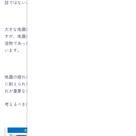
話ではないと思います。
大きな地震があり、多くの人が亡くなると震耐耐震と言っていま
すが、地震の根本的な被害は何かというと、実は人間が作った構
造物であったり建物だったり、ブロック塀などが人の命を奪って
います。
地震の揺れが直接人の命を奪っているわけではなく、地震の揺れ
に耐えられない建築物やブロック塀が人の命を奪っています。こ
れが重要なポイントです。
考えるべきは、建物を地震で倒壊させなくすることです。