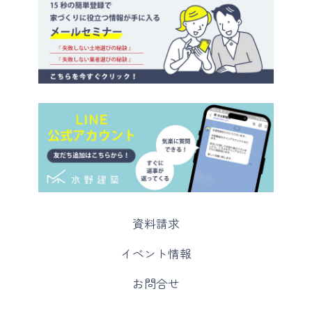
カ
資料請求
ラ
ム
カ
イベント情報
リ
ラ
ン
ム
カ
お問合せ
ク
リ
ラ
ン
ム