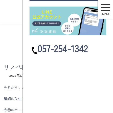
リノベ構造塾で勉強しています
コ
ナ
ン
ビ
MENU
テ
ゲ
ン
ー
ツ
シ
へ
ョ
ブログ
ス
ン
カ
057-254-1342
キ
に
ラ
ッ
移
ム
プ
動
リ
ン
リノベ構造塾で勉強しています
ク
最
2023年2月20日
2023年2月20日
水野建築
終
更
先月からリノベ構造塾で耐震の勉強をしています。
新
日
講師の先生はＭ“ｓ構造設計の佐藤実先生です。
時
:
今回のテーマは、木造住宅耐震診断の変遷です。