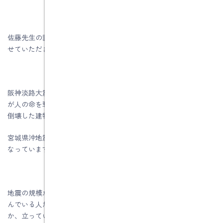
佐藤先生の話の中で共感したことがありましたので、ここに書か
せていただきます。
阪神淡路大震災や宮城県沖の地震、トルコの地震もそうですが何
が人の命を奪っているかというと、地震というきっかけによって
倒壊した建物が人に命を奪っているのです。
宮城県沖地震であればブロック塀、それに巻き込まれて人は亡く
なっています。
地震の規模が大きく、地面がものすごく揺れてその地盤の上に住
んでいる人たちが、地震のせいでびっくりしてショック死したと
か、立っていられなくて転んで2万人以上の人が死んだとかという