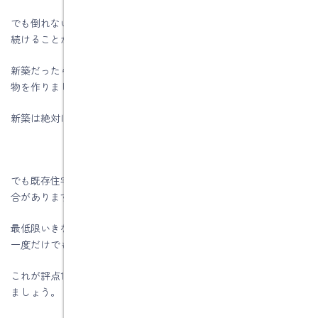
でも倒れないだけでなくその建物の耐震性能を維持しながら住み
続けることが必要であるのが耐震等級3です。
新築だったらあたりまえですが、構造計算をして耐震等級３の建
物を作りましょう。
新築は絶対にここを狙うべきです。
でも既存住宅の場合は予算もあるしそこまでなかなか狙えない場
合があります。
最低限いきなり倒れて人の命を奪われないように、せめて震度7に
一度だけでもいいから耐えられる家にしよう。
これが評点1.0のレベルです。最低限せめてここまでは持っていき
ましょう。