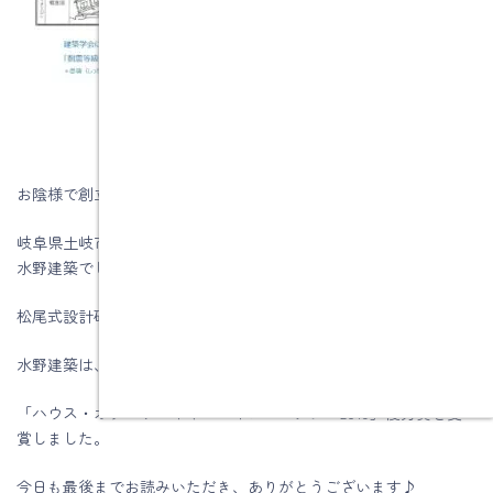
お陰様で創立５8周年を迎える事が出来ました。
岐阜県土岐市、注文住宅＆省エネ・快適・健康リフォーム工事の
水野建築でした。
松尾式設計研修プログラム受講して実践しています。
水野建築は、ZEHビルダー★★★★(四つ星)です
「ハウス・オブ・ザ・イヤー・イン・エナジー2019」優秀賞を受
賞しました。
今日も最後までお読みいただき、ありがとうございます♪