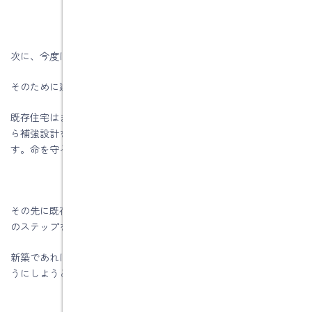
次に、今度は命を守るということを第一に考えてみましょう。
そのために建物の耐震性能を上げましょう。
既存住宅はまず、耐震診断をして耐震性能がないことが分かった
ら補強設計をして、とにかく倒れないような耐震工事を行いま
す。命を守ろうということが大事なポイントです
その先に既存住宅だったらどうするのかを、予算を考えながら次
のステップを考えます。
新築であれば予算によって考える必要はありませんが倒れないよ
うにしようというのが基準法だったら耐震等級1になります。