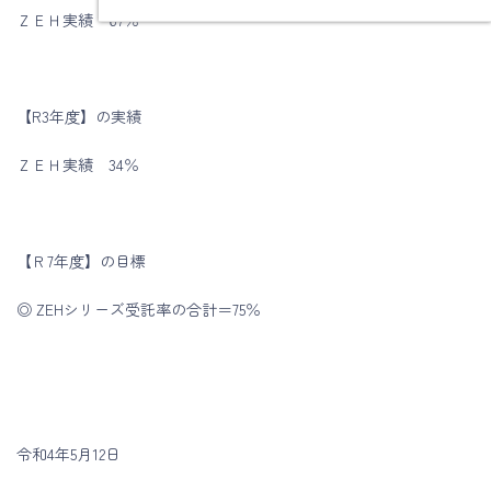
ＺＥＨ実績 67％
【R3年度】の実績
ＺＥＨ実績 34％
【Ｒ7年度】の目標
◎ ZEHシリーズ受託率の合計＝75％
令和4年5月12日