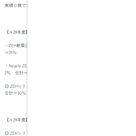
実績０棟でした
【Ｈ29年度】の目標
・ZEH新築注文住宅 ＝15％ ・ZEH既築改修工事 ＝10％ 合計
＝25％
・Nearly ZEH注文住宅＝3 ％ ・Nearly ZEH既築改修工事＝
2％ 合計＝5％
◎ ZEHシリーズ受託率の合計（ZEH受託率＋Nearly ZEH受託率）
合計＝30％
【Ｈ29年度】の実績
◎ ZEHシリーズ受託率の合計＝30％