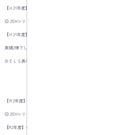
【Ｈ31年度】の目標
◎ ZEHシリーズ受託率の合計＝30％
【Ｈ31年度】の実績
実績2棟でした
ＢＥＬＳ表示割合 50％
【Ｒ2年度】の目標
◎ ZEHシリーズ受託率の合計＝45％
【R2年度】の実績