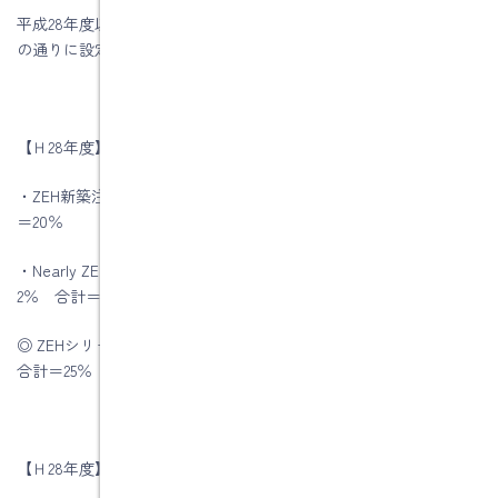
平成28年度以降の受注物件のZEH(ゼロエネルギー住宅)目標を下記
の通りに設定いたしました。
【Ｈ28年度】の目標
・ZEH新築注文住宅 ＝10％ ・ZEH既築改修工事 ＝10％ 合計
＝20％
・Nearly ZEH注文住宅＝3 ％ ・Nearly ZEH既築改修工事＝
2％ 合計＝5％
◎ ZEHシリーズ受託率の合計（ZEH受託率＋Nearly ZEH受託率）
合計＝25％
【Ｈ28年度】の実績