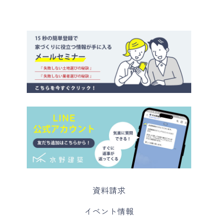
カ
資料請求
ラ
ム
カ
イベント情報
リ
ラ