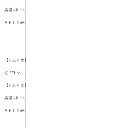
実績1棟でした。
ＢＥＬＳ表示割合 100％
【Ｈ30年度】の目標
◎ ZEHシリーズ受託率の合計＝30％
【Ｈ30年度】の実績
実績2棟でした
ＢＥＬＳ表示割合 100％