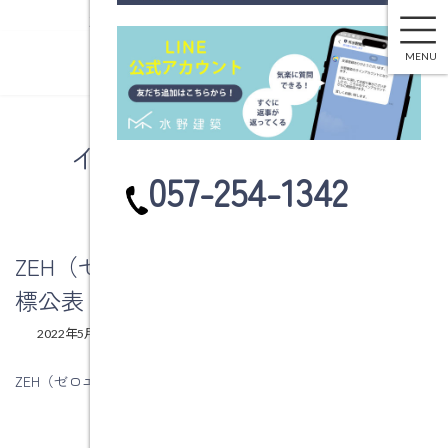
ZEH（ゼロエネルギー住宅）実績及び目標公表
コ
ナ
ン
ビ
MENU
テ
ゲ
ン
ー
ツ
シ
へ
ョ
イベント情報・お知らせ
ス
ン
カ
057-254-1342
キ
に
ラ
ッ
移
ム
プ
動
リ
ン
ZEH（ゼロエネルギー住宅）実績及び目
ク
標公表
最
2022年5月12日
2025年12月4日
水野建築
終
更
ZEH（ゼロエネルギー住宅）実績及び目標公表
新
日
時
: