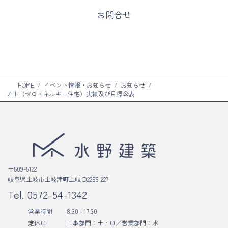
ン
ム
カ
お問合せ
ク
リ
ラ
ン
ム
ク
リ
ン
ク
HOME
イベント情報・お知らせ
お知らせ
ZEH（ゼロエネルギー住宅）実績及び目標公表
〒509-5122
岐阜県土岐市土岐津町土岐口2255-227
Tel.
0572-54-1342
営業時間
8:30 - 17:30
定休日
工事部門：土・日／
営業部門：水