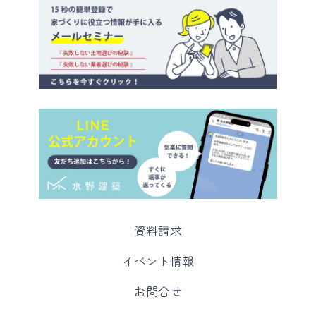
カ
資料請求
ラ
ム
カ
イベント情報
リ
ラ
ン
ム
カ
お問合せ
ク
リ
ラ
ン
ム