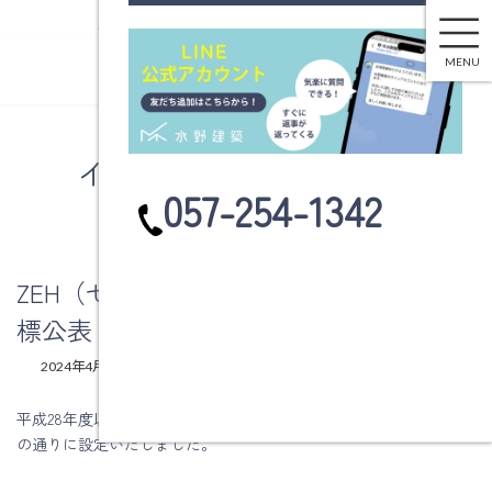
ZEH（ゼロエネルギー住宅）実績及び目標公表
コ
ナ
ン
ビ
MENU
テ
ゲ
ン
ー
ツ
シ
へ
ョ
イベント情報・お知らせ
ス
ン
カ
057-254-1342
キ
に
ラ
ッ
移
ム
プ
動
リ
ン
ZEH（ゼロエネルギー住宅）実績及び目
ク
標公表
最
2024年4月26日
2025年12月4日
水野建築
終
更
平成28年度以降の受注物件のZEH(ゼロエネルギー住宅)目標を下記
新
の通りに設定いたしました。
日
時
: