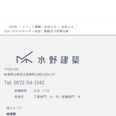
ク
リ
ン
ク
HOME
イベント情報・お知らせ
お知らせ
ZEH（ゼロエネルギー住宅）実績及び目標公表
〒509-5122
岐阜県土岐市土岐津町土岐口2255-227
Tel.
0572-54-1342
営業時間
8:30 - 17:30
定休日
工事部門：土・日／
営業部門：水
施工エリア
岐阜県